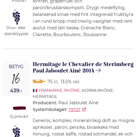
kvitten, grapefrukt och
Prisvärt
päron/krusbärskompott. Drygt medelfyllig,
balanserad smak med fint integrerad fruktsyra
i en rund kropp med trevlig vaxighet med rent
avslut med lätt beska. Grenache Blanc,
Druv- eller
distrikttypisk
Clairette, Bourboulenc, Roussanne
Hermitage le Chevalier de Sterimberg
BETYG
Paul Jaboulet Aîné 2014
16
75 cl
,
13.5% vol.
439:-
FRANKRIKE
,
RHÔNE
, NORRA RHÔNE,
HERMITAGE
Producent:
Paul Jaboulet Ainé
Systembolaget:
79727
Ej prisvärt
Generös, komplex, mineralrökig doft av mogna
aprikoser, päron, persika, bivaxkaka med
honung, rostat kaffe, rostad sötmandel, ek och