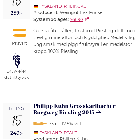
15
TYSKLAND
,
RHEINGAU
Producent:
Weingut Eva Fricke
259:-
Systembolaget:
76090
Ganska återhållen, finstämd Riesling-doft med
trevlig mineralton och kryddighet. Medelfyllig,
Prisvärt
ung smak med pigg fruktsyra i en medelstor
kropp. 100% Riesling
Druv- eller
distrikttypisk
Philipp Kuhn Grosskarlbacher
BETYG
Burgweg Riesling 2015
15
75 cl
,
12.5% vol.
249:-
TYSKLAND
,
PFALZ
Producent:
Philipp Kuhn