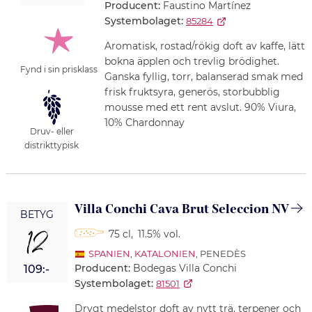
Producent:
Faustino Martínez
Systembolaget:
85284
Aromatisk, rostad/rökig doft av kaffe, lätt
bokna äpplen och trevlig brödighet.
Fynd i sin prisklass
Ganska fyllig, torr, balanserad smak med
frisk fruktsyra, generös, storbubblig
mousse med ett rent avslut. 90% Viura,
10% Chardonnay
Druv- eller
distrikttypisk
Villa Conchi Cava Brut Seleccion NV
BETYG
12
75 cl
,
11.5% vol.
SPANIEN
,
KATALONIEN
, PENEDÈS
Producent:
Bodegas Villa Conchi
109:-
Systembolaget:
81501
Drygt medelstor doft av nytt trä, terpener och