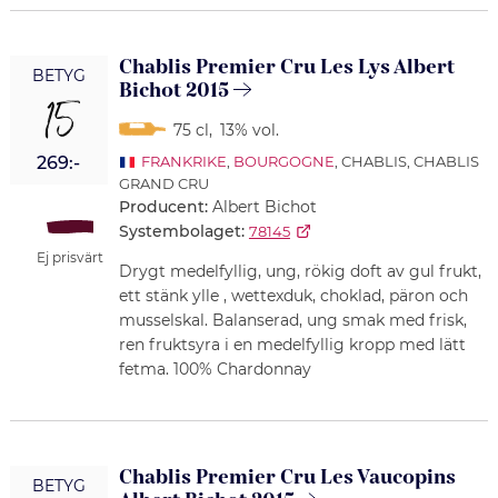
Chablis Premier Cru Les Lys Albert
BETYG
Bichot 2015
15
75 cl
,
13% vol.
269:-
FRANKRIKE
,
BOURGOGNE
, CHABLIS, CHABLIS
GRAND CRU
Producent:
Albert Bichot
Systembolaget:
78145
Ej prisvärt
Drygt medelfyllig, ung, rökig doft av gul frukt,
ett stänk ylle , wettexduk, choklad, päron och
musselskal. Balanserad, ung smak med frisk,
ren fruktsyra i en medelfyllig kropp med lätt
fetma. 100% Chardonnay
Chablis Premier Cru Les Vaucopins
BETYG