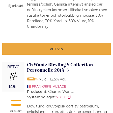
fernissa/polish. Ganska intensivt anslag där
Ej prisvärt
doftintrycken kommer tillbaka i smaken med
rustika toner och storbubblig mousse. 30%
Parellada, 30% Xarel-lo, 30% Viura, 10%
Chardonnay
VITT VIN
Ch Wantz Riesling S Collection
BETYG
Personnelle 2014
14
75 cl
,
12.5% vol.
149:-
FRANKRIKE
,
ALSACE
Producent:
Charles Wantz
Systembolaget:
75058
Dov, tung, druvtypisk doft av petroelum,
Prisvärt
cykelslang, citron, ett stänk terpener, honung