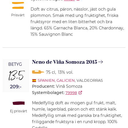
Doft av citrus, päron, nässlor, jäst och gula
plommon. Smak med ung fruktighet, friska
Prisvärt
fruktsyror med en liten bitterhet och bra
längd. 65% Garnacha Blanca, 20% Chardonnay,
15% Sauvignon Blanc
Neno de Viña Somoza 2015
BETYG
13,5
75 cl
,
13% vol.
SPANIEN
,
GALICIEN
, VALDEORRAS
Producent:
Vinã Somoza
209:-
Systembolaget:
79998
Medelfyllig doft av mogen gul frukt, malt,
humle, lagerblad, päron och ett stänk kalk.
Ej prisvärt
Medelfyllig smak med ganska bra fruktighet,
friliggande fruktsyra i en rund kropp. 100%
Godello