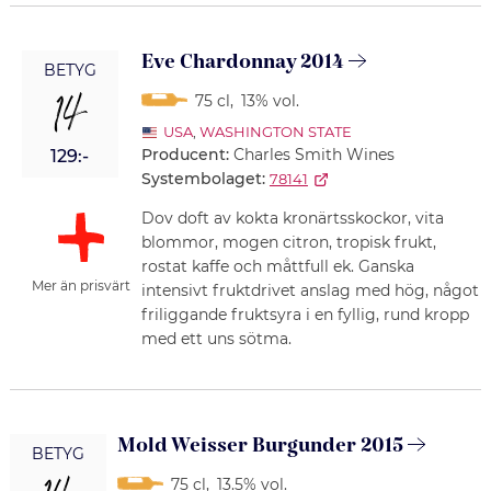
Eve Chardonnay 2014
BETYG
14
75 cl
,
13% vol.
USA
,
WASHINGTON STATE
Producent:
Charles Smith Wines
129:-
Systembolaget:
78141
Dov doft av kokta kronärtsskockor, vita
blommor, mogen citron, tropisk frukt,
rostat kaffe och måttfull ek. Ganska
Mer än prisvärt
intensivt fruktdrivet anslag med hög, något
friliggande fruktsyra i en fyllig, rund kropp
med ett uns sötma.
Mold Weisser Burgunder 2015
BETYG
75 cl
,
13.5% vol.