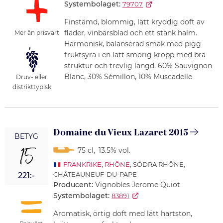
Systembolaget:
79707
Finstämd, blommig, lätt kryddig doft av
fläder, vinbärsblad och ett stänk halm.
Mer än prisvärt
Harmonisk, balanserad smak med pigg
fruktsyra i en lätt smörig kropp med bra
struktur och trevlig längd. 60% Sauvignon
Blanc, 30% Sémillon, 10% Muscadelle
Druv- eller
distrikttypisk
Domaine du Vieux Lazaret 2015
BETYG
15
75 cl
,
13.5% vol.
FRANKRIKE
,
RHÔNE
, SÖDRA RHÔNE,
CHÂTEAUNEUF-DU-PAPE
221:-
Producent:
Vignobles Jerome Quiot
Systembolaget:
83891
Aromatisk, örtig doft med lätt hartston,