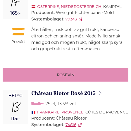
14
ÖSTERRIKE
,
NIEDERÖSTERREICH
, KAMPTAL
Producent:
Weingut Fichtenbauer-Mold
165:-
Systembolaget:
79343
Återhållen, frisk doft av gul frukt, kanderad
citron och en aning smör. Medelfyllig smak
Prisvärt
med god och mogen frukt, något skarp syra
och grapefruktzest i eftersmaken.
ROSÉVIN
Château Riotor Rosé 2015
BETYG
13
75 cl
,
13.5% vol.
FRANKRIKE
,
PROVENCE
, CÔTES DE PROVENCE
Producent:
Château Riotor
115:-
Systembolaget:
74816