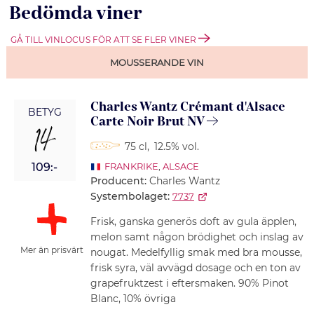
Bedömda viner
GÅ TILL VINLOCUS FÖR ATT SE FLER VINER
MOUSSERANDE VIN
Charles Wantz Crémant d'Alsace
BETYG
Carte Noir Brut NV
14
75 cl
,
12.5% vol.
109:-
FRANKRIKE
,
ALSACE
Producent:
Charles Wantz
Systembolaget:
7737
Frisk, ganska generös doft av gula äpplen,
melon samt någon brödighet och inslag av
Mer än prisvärt
nougat. Medelfyllig smak med bra mousse,
frisk syra, väl avvägd dosage och en ton av
grapefruktzest i eftersmaken. 90% Pinot
Blanc, 10% övriga