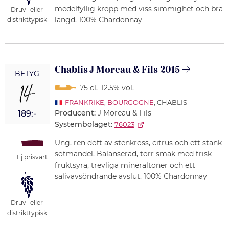
medelfyllig kropp med viss simmighet och bra
Druv- eller
längd. 100% Chardonnay
distrikttypisk
Chablis J Moreau & Fils 2015
BETYG
14
75 cl
,
12.5% vol.
FRANKRIKE
,
BOURGOGNE
, CHABLIS
Producent:
J Moreau & Fils
189:-
Systembolaget:
76023
Ung, ren doft av stenkross, citrus och ett stänk
sötmandel. Balanserad, torr smak med frisk
Ej prisvärt
fruktsyra, trevliga mineraltoner och ett
salivavsöndrande avslut. 100% Chardonnay
Druv- eller
distrikttypisk