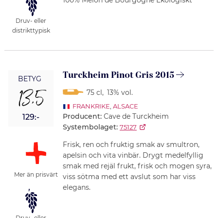
Druv- eller
distrikttypisk
Turckheim Pinot Gris 2015
BETYG
13,5
75 cl
,
13% vol.
FRANKRIKE
,
ALSACE
Producent:
Cave de Turckheim
129:-
Systembolaget:
75127
Frisk, ren och fruktig smak av smultron,
apelsin och vita vinbär. Drygt medelfyllig
smak med rejäl frukt, frisk och mogen syra,
Mer än prisvärt
viss sötma med ett avslut som har viss
elegans.
Druv- eller