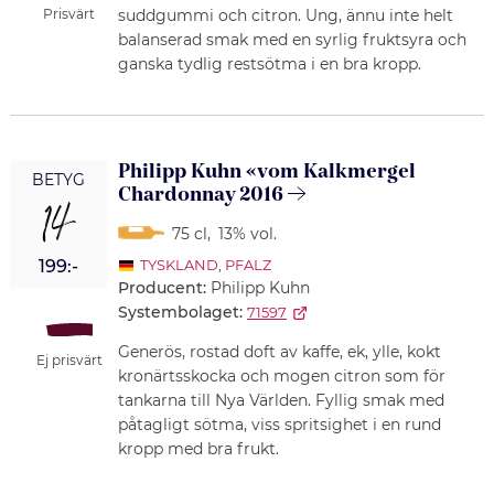
Prisvärt
suddgummi och citron. Ung, ännu inte helt
balanserad smak med en syrlig fruktsyra och
ganska tydlig restsötma i en bra kropp.
Philipp Kuhn «vom Kalkmergel
BETYG
Chardonnay 2016
14
75 cl
,
13% vol.
199:-
TYSKLAND
,
PFALZ
Producent:
Philipp Kuhn
Systembolaget:
71597
Generös, rostad doft av kaffe, ek, ylle, kokt
Ej prisvärt
kronärtsskocka och mogen citron som för
tankarna till Nya Världen. Fyllig smak med
påtagligt sötma, viss spritsighet i en rund
kropp med bra frukt.