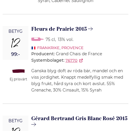
Syrah, Cabernet Sauvignon
Fleurs de Prairie 2015
BETYG
12
75 cl
,
13% vol.
FRANKRIKE
,
PROVENCE
Producent:
Grand Chais de France
99:-
Systembolaget:
76770
Ganska blyg doft av röda bär, mandel och en
viss jordighet. Knappt medelfyllig smak med
Ej prisvärt
blyg frukt, hård syra och kort avslut. 55%
Grenache, 30% Cinsault, 15% Syrah
Gérard Bertrand Gris Blanc Rosé 2015
BETYG