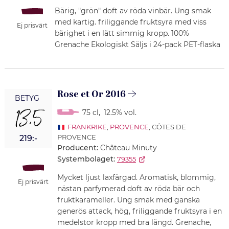
Bärig, "grön" doft av röda vinbär. Ung smak
med kartig. friliggande fruktsyra med viss
Ej prisvärt
bärighet i en lätt simmig kropp. 100%
Grenache Ekologiskt Säljs i 24-pack PET-flaska
Rose et Or 2016
BETYG
13,5
75 cl
,
12.5% vol.
FRANKRIKE
,
PROVENCE
, CÔTES DE
PROVENCE
219:-
Producent:
Château Minuty
Systembolaget:
79355
Mycket ljust laxfärgad. Aromatisk, blommig,
Ej prisvärt
nästan parfymerad doft av röda bär och
fruktkarameller. Ung smak med ganska
generös attack, hög, friliggande fruktsyra i en
medelstor kropp med bra längd. Grenache,