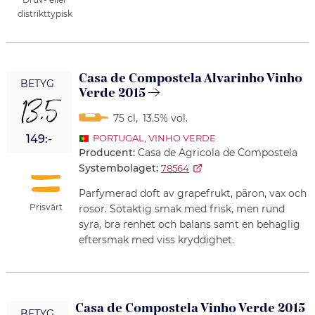
distrikttypisk
Casa de Compostela Alvarinho Vinho
BETYG
Verde 2015
13,5
75 cl
,
13.5% vol.
149:-
PORTUGAL
,
VINHO VERDE
Producent:
Casa de Agricola de Compostela
Systembolaget:
78564
Parfymerad doft av grapefrukt, päron, vax och
Prisvärt
rosor. Sötaktig smak med frisk, men rund
syra, bra renhet och balans samt en behaglig
eftersmak med viss kryddighet.
Casa de Compostela Vinho Verde 2015
BETYG