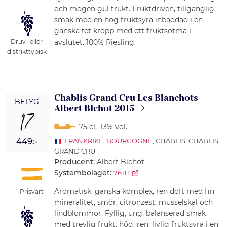
och mogen gul frukt. Fruktdriven, tillgänglig
smak med en hög fruktsyra inbäddad i en
ganska fet kropp med ett fruktsötma i
avslutet. 100% Riesling
Druv- eller
distrikttypisk
Chablis Grand Cru Les Blanchots
BETYG
Albert BIchot 2015
17
75 cl
,
13% vol.
449:-
FRANKRIKE
,
BOURGOGNE
, CHABLIS, CHABLIS
GRAND CRU
Producent:
Albert Bichot
Systembolaget:
76111
Aromatisk, ganska komplex, ren doft med fin
Prisvärt
mineralitet, smör, citronzest, musselskal och
lindblommor. Fyllig, ung, balanserad smak
med trevlig frukt, hög, ren, livlig fruktsyra i en