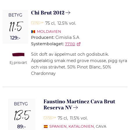
Chi Brut 2012
BETYG
11,5
75 cl
,
12.5% vol.
MOLDAVIEN
Producent:
Cimislia S.A
129:-
Systembolaget:
77110
Söt doft av äppelmust och godisbutik.
Äppelaktig smak med grove mousse, pigg syra
Ej prisvärt
och viss strävhet. 50% Pinot Blanc, 50%
Chardonnay
Faustino Martínez Cava Brut
BETYG
Reserva NV
13,5
75 cl
,
11.5% vol.
89:-
SPANIEN
,
KATALONIEN
, CAVA