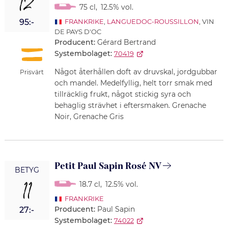
12
75 cl
,
12.5% vol.
95:-
FRANKRIKE
,
LANGUEDOC-ROUSSILLON
, VIN
DE PAYS D'OC
Producent:
Gérard Bertrand
Systembolaget:
70419
Något återhållen doft av druvskal, jordgubbar
Prisvärt
och mandel. Medelfyllig, helt torr smak med
tillräcklig frukt, något stickig syra och
behaglig strävhet i eftersmaken. Grenache
Noir, Grenache Gris
Petit Paul Sapin Rosé NV
BETYG
11
18.7 cl
,
12.5% vol.
FRANKRIKE
Producent:
Paul Sapin
27:-
Systembolaget:
74022