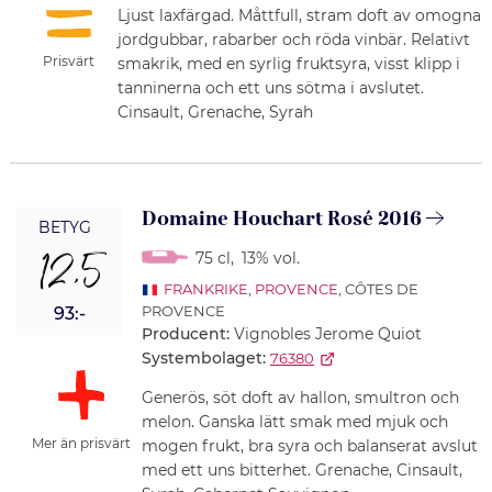
Ljust laxfärgad. Måttfull, stram doft av omogna
jordgubbar, rabarber och röda vinbär. Relativt
Prisvärt
smakrik, med en syrlig fruktsyra, visst klipp i
tanninerna och ett uns sötma i avslutet.
Cinsault, Grenache, Syrah
Domaine Houchart Rosé 2016
BETYG
12,5
75 cl
,
13% vol.
FRANKRIKE
,
PROVENCE
, CÔTES DE
PROVENCE
93:-
Producent:
Vignobles Jerome Quiot
Systembolaget:
76380
Generös, söt doft av hallon, smultron och
melon. Ganska lätt smak med mjuk och
Mer än prisvärt
mogen frukt, bra syra och balanserat avslut
med ett uns bitterhet. Grenache, Cinsault,