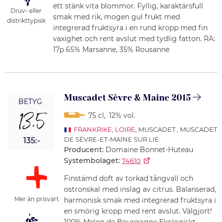
ett stänk vita blommor. Fyllig, karaktärsfull
Druv- eller
smak med rik, mogen gul frukt med
distrikttypisk
integrerad fruktsyra i en rund kropp med fin
vaxighet och rent avslut med tydlig fatton. RA:
17p 65% Marsanne, 35% Rousanne
Muscadet Sèvre & Maine 2015
BETYG
13,5
75 cl
,
12% vol.
FRANKRIKE
,
LOIRE
, MUSCADET , MUSCADET
DE SÈVRE-ET-MAINE SUR LIE
135:-
Producent:
Domaine Bonnet-Huteau
Systembolaget:
74610
Finstämd doft av torkad tångvall och
ostronskal med inslag av citrus. Balanserad,
Mer än prisvärt
harmonisk smak med integrerad fruktsyra i
en smörig kropp med rent avslut. Välgjort!
100% Melon de Bourgogne Ekologiskt