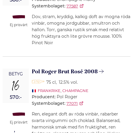
Systembolaget:
77587
Dov, stram, kryddig, kalkig doft av mogna röda
vinbär, omogna jordgubbar, smultron och
Ej prisvärt
hallon. Torr, ganska rustik smak med relativt
hög fruktsyra och lite grövre mousse. 100%
Pinot Noir
Pol Roger Brut Rosé 2008
BETYG
16
75 cl
,
12.5% vol.
FRANKRIKE
,
CHAMPAGNE
Producent:
Pol Roger
570:-
Systembolaget:
77071
Ren, elegant doft av röda vinbär, rabarber
svarta vingummi och choklad. Balanserad,
Ej prisvärt
harmonisk smak med fin fruktighet, ren