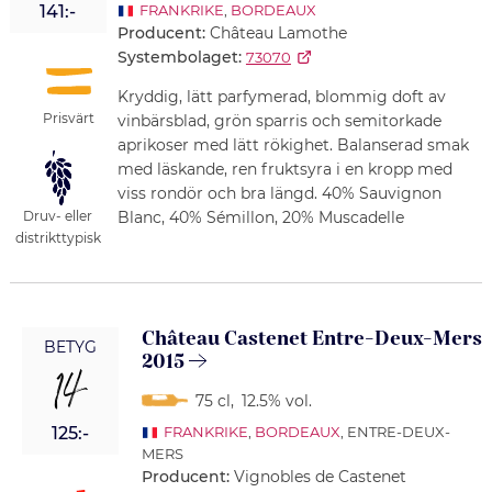
141:-
FRANKRIKE
,
BORDEAUX
Producent:
Château Lamothe
Systembolaget:
73070
Kryddig, lätt parfymerad, blommig doft av
Prisvärt
vinbärsblad, grön sparris och semitorkade
aprikoser med lätt rökighet. Balanserad smak
med läskande, ren fruktsyra i en kropp med
viss rondör och bra längd. 40% Sauvignon
Blanc, 40% Sémillon, 20% Muscadelle
Druv- eller
distrikttypisk
Château Castenet Entre-Deux-Mers
BETYG
2015
14
75 cl
,
12.5% vol.
125:-
FRANKRIKE
,
BORDEAUX
, ENTRE-DEUX-
MERS
Producent:
Vignobles de Castenet