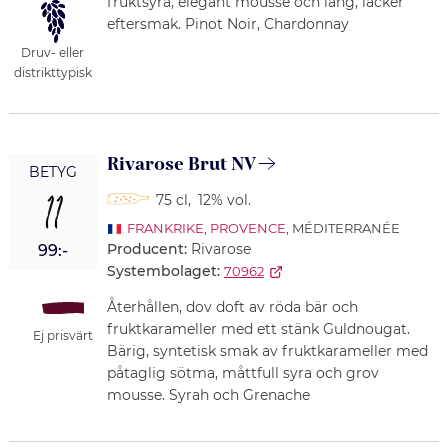
fruktsyra, elegant mousse och lång, läcker
eftersmak. Pinot Noir, Chardonnay
Druv- eller
distrikttypisk
Rivarose Brut NV
BETYG
11
75 cl
,
12% vol.
FRANKRIKE
,
PROVENCE
, MÉDITERRANÉE
Producent:
Rivarose
99:-
Systembolaget:
70962
Återhållen, dov doft av röda bär och
fruktkarameller med ett stänk Guldnougat.
Ej prisvärt
Bärig, syntetisk smak av fruktkarameller med
påtaglig sötma, måttfull syra och grov
mousse. Syrah och Grenache