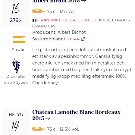
Albert Bichot 2015
16
75 cl
,
13% vol.
279:-
FRANKRIKE
,
BOURGOGNE
, CHABLIS, CHABLIS
GRAND CRU
Producent:
Albert Bichot
Systembolaget:
78144
Ung, lite örtig, öppen doft av citronskal med
Prisvärt
ett stänk av apelsinblommor. Ganska fyllig,
energirik, ren smak med fin mineralitet och
bra stramhet med hög, ren fruktsyra i en drygt
medelfyllig kropp med lång eftersmak. 100%
Druv- eller
Chardonnay
distrikttypisk
Chateau Lamothe Blanc Bordeaux
BETYG
2015
14
75 cl
,
12.5% vol.