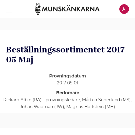
Klicka för
Klicka för meny
Beställningssortimentet 2017
05 Maj
Provningsdatum
2017-05-01
Bedömare
Rickard Albin (RA) - provningsledare, Mårten Söderlund (MS),
Johan Wadman (JW), Magnus Hoffstein (MH)