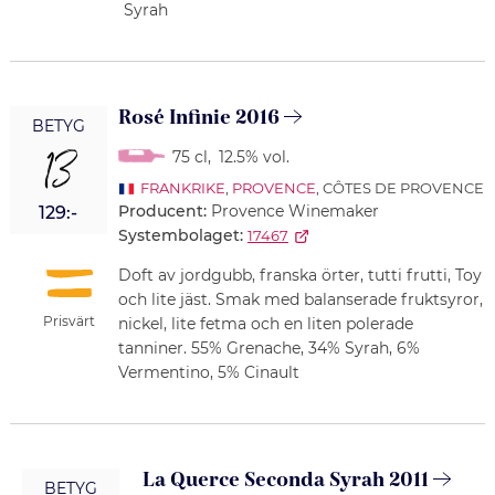
Syrah
Rosé Infinie 2016
BETYG
13
75 cl
,
12.5% vol.
FRANKRIKE
,
PROVENCE
, CÔTES DE PROVENCE
Producent:
Provence Winemaker
129:-
Systembolaget:
17467
Doft av jordgubb, franska örter, tutti frutti, Toy
och lite jäst. Smak med balanserade fruktsyror,
Prisvärt
nickel, lite fetma och en liten polerade
tanniner. 55% Grenache, 34% Syrah, 6%
Vermentino, 5% Cinault
La Querce Seconda Syrah 2011
BETYG