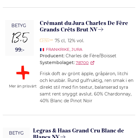
Crémant du Jura Charles De Fère
BETYG
Grands Crêts Brut NV
13,5
75 cl
,
12% vol.
99:-
FRANKRIKE
,
JURA
Producent:
Charles de Fère/Boisset
Systembolaget:
78700
Frisk doft av grönt äpple, gråpäron, litchi
och krusbär. Rund gulfruktig, ren smak i en
Mer än prisvärt
direkt stil med fin textur, balanserad syra
samt rent snyggt avslut. 60% Chardonnay,
40% Blanc de Pinot Noir
Legras & Haas Grand Cru Blanc de
BETYG
Blancs NV