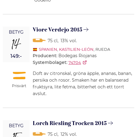
Viore Verdejo 2015
BETYG
14
75 cl
,
13% vol.
SPANIEN
,
KASTILIEN-LEÓN
, RUEDA
Producent:
Bodegas Riojanas
149:-
Systembolaget:
74704
Doft av citronskal, gröna äpple, ananas, banan,
persika och rosor. Smaken har en balanserad
Prisvärt
fruktsyra, lite fetma, bitterhet och ett torrt
avslut.
Lorch Riesling Trocken 2015
BETYG
75 cl
,
12% vol.