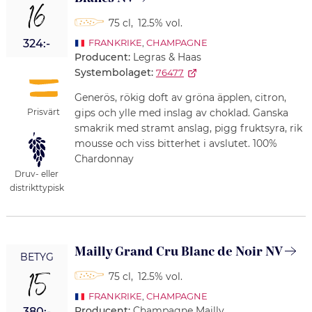
16
75 cl
,
12.5% vol.
324:-
FRANKRIKE
,
CHAMPAGNE
Producent:
Legras & Haas
Systembolaget:
76477
Generös, rökig doft av gröna äpplen, citron,
Prisvärt
gips och ylle med inslag av choklad. Ganska
smakrik med stramt anslag, pigg fruktsyra, rik
mousse och viss bitterhet i avslutet. 100%
Chardonnay
Druv- eller
distrikttypisk
Mailly Grand Cru Blanc de Noir NV
BETYG
15
75 cl
,
12.5% vol.
FRANKRIKE
,
CHAMPAGNE
Producent:
Champagne Mailly
380:-