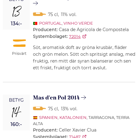
13
75 cl
,
11% vol.
134:-
PORTUGAL
,
VINHO VERDE
Producent:
Casa de Agricola de Compostela
Systembolaget:
72014
Söt, aromatisk doft av gröna krusbär, fläder
Prisvärt
och grön melon. Sött och spritsigt anslag, med
fruktig, ren mitt där syran balanserar och sen
ett friskt, fruktigt och torrt avslut.
Mas d'en Pol 2014
BETYG
14
75 cl
,
13% vol.
SPANIEN
,
KATALONIEN
, TARRAGONA, TERRA
ALTA
160:-
Producent:
Celler Xavier Clua
Systembolaget:
71487