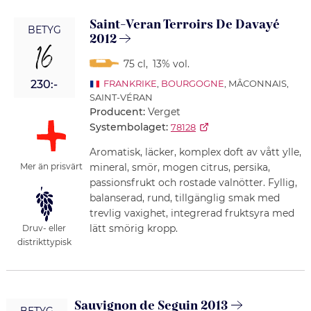
Saint-Veran Terroirs De Davayé
BETYG
2012
16
75 cl
,
13% vol.
230:-
FRANKRIKE
,
BOURGOGNE
, MÂCONNAIS,
SAINT-VÉRAN
Producent:
Verget
Systembolaget:
78128
Aromatisk, läcker, komplex doft av vått ylle,
mineral, smör, mogen citrus, persika,
Mer än prisvärt
passionsfrukt och rostade valnötter. Fyllig,
balanserad, rund, tillgänglig smak med
trevlig vaxighet, integrerad fruktsyra med
lätt smörig kropp.
Druv- eller
distrikttypisk
Sauvignon de Seguin 2013
BETYG