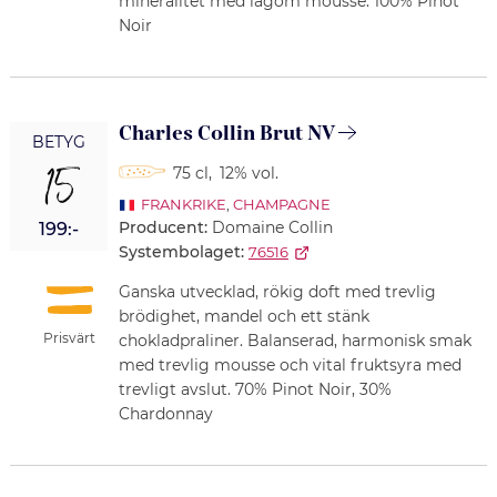
mineralitet med lagom mousse. 100% Pinot
Noir
Charles Collin Brut NV
BETYG
15
75 cl
,
12% vol.
FRANKRIKE
,
CHAMPAGNE
Producent:
Domaine Collin
199:-
Systembolaget:
76516
Ganska utvecklad, rökig doft med trevlig
brödighet, mandel och ett stänk
Prisvärt
chokladpraliner. Balanserad, harmonisk smak
med trevlig mousse och vital fruktsyra med
trevligt avslut. 70% Pinot Noir, 30%
Chardonnay