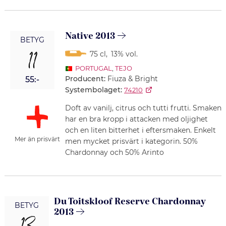
Native 2013
BETYG
11
75 cl
,
13% vol.
PORTUGAL
,
TEJO
Producent:
Fiuza & Bright
55:-
Systembolaget:
74210
Doft av vanilj, citrus och tutti frutti. Smaken
har en bra kropp i attacken med oljighet
och en liten bitterhet i eftersmaken. Enkelt
Mer än prisvärt
men mycket prisvärt i kategorin. 50%
Chardonnay och 50% Arinto
Du Toitskloof Reserve Chardonnay
BETYG
2013