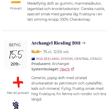
Medelfyllig doft av gummi, marmeladkulor,
Prisvärt
lagerblad och kronärtsskockor. Ganska rustik,
speciell smak med ganska låg fruktsyra i en
lätt simmig kropp. 100% Chardonnay
Archangel Riesling 2011
BETYG
15,5
75 cl
,
12.5% vol.
NYA ZEELAND
,
SYDÖN
, CENTRAL OTAGO
Producent:
Archangel
209:-
Systembolaget:
78479
Generös, yppig doft med uttalad
druvkaraktär av petroleum och cykelaffär,
kalk och mineral. Fyllig, fruktig smak med
Mer än prisvärt
hög fruktsyra, fin fetma och rondör och bra
längd.