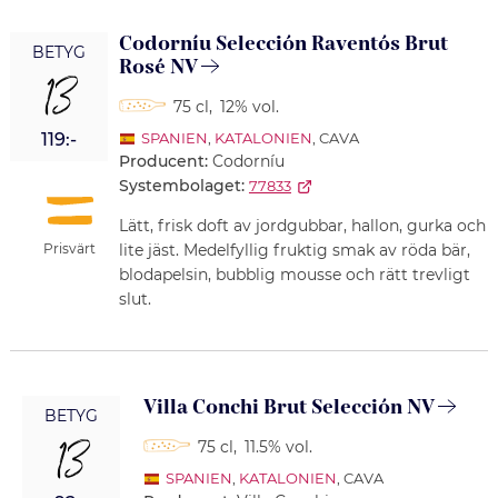
Codorníu Selección Raventós Brut
BETYG
Rosé NV
13
75 cl
,
12% vol.
119:-
SPANIEN
,
KATALONIEN
, CAVA
Producent:
Codorníu
Systembolaget:
77833
Lätt, frisk doft av jordgubbar, hallon, gurka och
Prisvärt
lite jäst. Medelfyllig fruktig smak av röda bär,
blodapelsin, bubblig mousse och rätt trevligt
slut.
Villa Conchi Brut Selección NV
BETYG
13
75 cl
,
11.5% vol.
SPANIEN
,
KATALONIEN
, CAVA