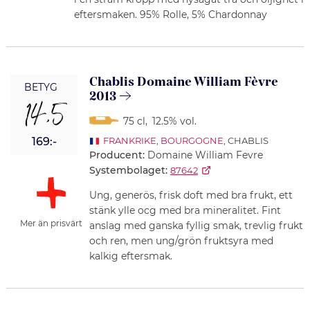
eftersmaken. 95% Rolle, 5% Chardonnay
Chablis Domaine William Fèvre
BETYG
2013
14,5
75 cl
,
12.5% vol.
169:-
FRANKRIKE
,
BOURGOGNE
, CHABLIS
Producent:
Domaine William Fevre
Systembolaget:
87642
Ung, generös, frisk doft med bra frukt, ett
stänk ylle ocg med bra mineralitet. Fint
Mer än prisvärt
anslag med ganska fyllig smak, trevlig frukt
och ren, men ung/grön fruktsyra med
kalkig eftersmak.