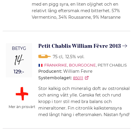
med en pigg syra, en liten oljighet och en
relativt lång eftersmak med bitterhet. 57%
Vermentino, 34% Roussanne, 9% Marsanne
Petit Chablis William Fèvre 2013
BETYG
14
75 cl
,
12.5% vol.
FRANKRIKE
,
BOURGOGNE
, PETIT CHABLIS
Producent:
William Fevre
129:-
Systembolaget:
85011
Stor kalkig och mineralig doft av ostronskal
och aning vått ylle. Ganska fet och rund
kropp i torr stil med bra balans och
Mer än prisvärt
mineraltoner. Fin citronlik kalkstenssyra
med långt häng i eftersmaken. Nästan fynd!