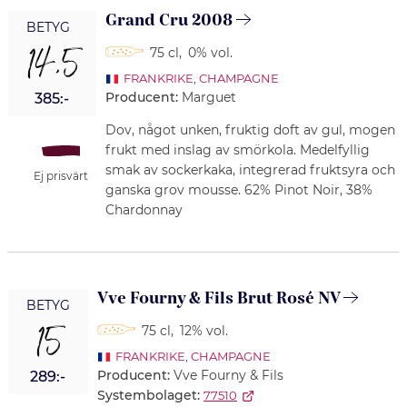
Grand Cru 2008
BETYG
14,5
75 cl
,
0% vol.
FRANKRIKE
,
CHAMPAGNE
Producent:
Marguet
385:-
Dov, något unken, fruktig doft av gul, mogen
frukt med inslag av smörkola. Medelfyllig
smak av sockerkaka, integrerad fruktsyra och
Ej prisvärt
ganska grov mousse. 62% Pinot Noir, 38%
Chardonnay
Vve Fourny & Fils Brut Rosé NV
BETYG
15
75 cl
,
12% vol.
FRANKRIKE
,
CHAMPAGNE
Producent:
Vve Fourny & Fils
289:-
Systembolaget:
77510