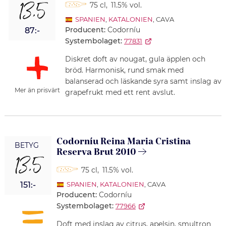
13,5
75 cl
,
11.5% vol.
SPANIEN
,
KATALONIEN
, CAVA
Producent:
Codorníu
87:-
Systembolaget:
77831
Diskret doft av nougat, gula äpplen och
bröd. Harmonisk, rund smak med
balanserad och läskande syra samt inslag av
Mer än prisvärt
grapefrukt med ett rent avslut.
Codorníu Reina Maria Cristina
BETYG
Reserva Brut 2010
13,5
75 cl
,
11.5% vol.
151:-
SPANIEN
,
KATALONIEN
, CAVA
Producent:
Codorníu
Systembolaget:
77966
Doft med inslag av citrus, apelsin, smultron