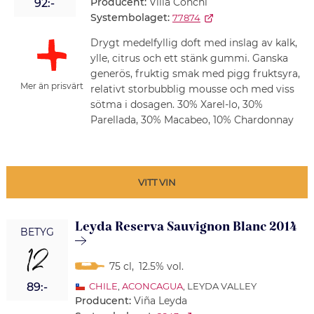
Producent:
Villa Conchi
92:-
Systembolaget:
77874
Drygt medelfyllig doft med inslag av kalk,
ylle, citrus och ett stänk gummi. Ganska
generös, fruktig smak med pigg fruktsyra,
Mer än prisvärt
relativt storbubblig mousse och med viss
sötma i dosagen. 30% Xarel-lo, 30%
Parellada, 30% Macabeo, 10% Chardonnay
VITT VIN
Leyda Reserva Sauvignon Blanc 2014
BETYG
12
75 cl
,
12.5% vol.
89:-
CHILE
,
ACONCAGUA
, LEYDA VALLEY
Producent:
Viña Leyda