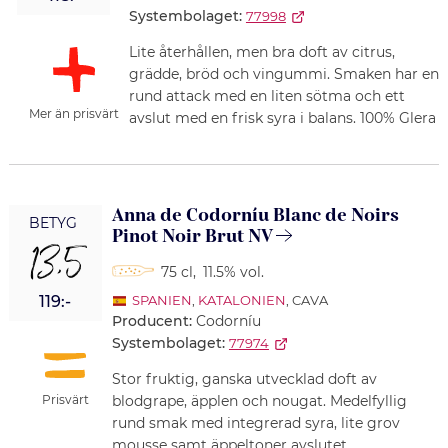
Systembolaget:
77998
Lite återhållen, men bra doft av citrus,
grädde, bröd och vingummi. Smaken har en
rund attack med en liten sötma och ett
Mer än prisvärt
avslut med en frisk syra i balans. 100% Glera
Anna de Codorníu Blanc de Noirs
BETYG
Pinot Noir Brut NV
13,5
75 cl
,
11.5% vol.
119:-
SPANIEN
,
KATALONIEN
, CAVA
Producent:
Codorníu
Systembolaget:
77974
Stor fruktig, ganska utvecklad doft av
Prisvärt
blodgrape, äpplen och nougat. Medelfyllig
rund smak med integrerad syra, lite grov
mousse samt äppeltoner avslutet.