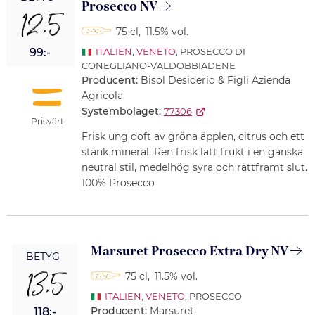
Prosecco NV
12,5
75 cl
,
11.5% vol.
99:-
ITALIEN
,
VENETO
, PROSECCO DI
CONEGLIANO-VALDOBBIADENE
Producent:
Bisol Desiderio & Figli Azienda
Agricola
Systembolaget:
77306
Prisvärt
Frisk ung doft av gröna äpplen, citrus och ett
stänk mineral. Ren frisk lätt frukt i en ganska
neutral stil, medelhög syra och rättframt slut.
100% Prosecco
Marsuret Prosecco Extra Dry NV
BETYG
13,5
75 cl
,
11.5% vol.
ITALIEN
,
VENETO
, PROSECCO
Producent:
Marsuret
118:-