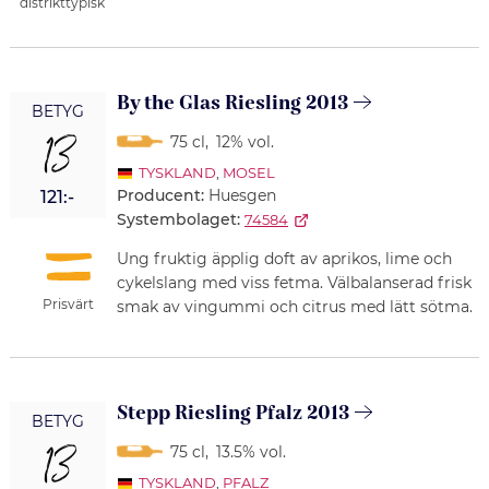
distrikttypisk
By the Glas Riesling 2013
BETYG
13
75 cl
,
12% vol.
TYSKLAND
,
MOSEL
Producent:
Huesgen
121:-
Systembolaget:
74584
Ung fruktig äpplig doft av aprikos, lime och
cykelslang med viss fetma. Välbalanserad frisk
Prisvärt
smak av vingummi och citrus med lätt sötma.
Stepp Riesling Pfalz 2013
BETYG
13
75 cl
,
13.5% vol.
TYSKLAND
,
PFALZ