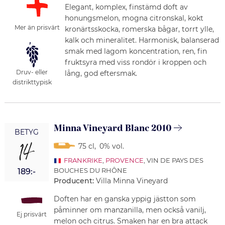
Elegant, komplex, finstämd doft av
honungsmelon, mogna citronskal, kokt
Mer än prisvärt
kronärtsskocka, romerska bågar, torrt ylle,
kalk och mineralitet. Harmonisk, balanserad
smak med lagom koncentration, ren, fin
fruktsyra med viss rondör i kroppen och
Druv- eller
lång, god eftersmak.
distrikttypisk
Minna Vineyard Blanc 2010
BETYG
14
75 cl
,
0% vol.
FRANKRIKE
,
PROVENCE
, VIN DE PAYS DES
BOUCHES DU RHÔNE
189:-
Producent:
Villa Minna Vineyard
Doften har en ganska yppig jästton som
påminner om manzanilla, men också vanilj,
Ej prisvärt
melon och citrus. Smaken har en bra attack