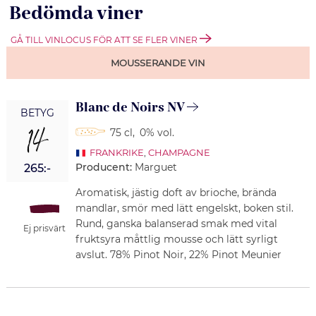
Bedömda viner
GÅ TILL VINLOCUS FÖR ATT SE FLER VINER
MOUSSERANDE VIN
Blanc de Noirs NV
BETYG
14
75 cl
,
0% vol.
FRANKRIKE
,
CHAMPAGNE
Producent:
Marguet
265:-
Aromatisk, jästig doft av brioche, brända
mandlar, smör med lätt engelskt, boken stil.
Rund, ganska balanserad smak med vital
Ej prisvärt
fruktsyra måttlig mousse och lätt syrligt
avslut. 78% Pinot Noir, 22% Pinot Meunier