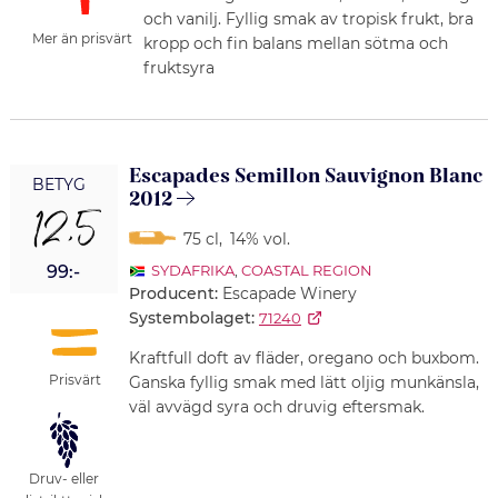
och vanilj. Fyllig smak av tropisk frukt, bra
Mer än prisvärt
kropp och fin balans mellan sötma och
fruktsyra
Escapades Semillon Sauvignon Blanc
BETYG
2012
12,5
75 cl
,
14% vol.
99:-
SYDAFRIKA
,
COASTAL REGION
Producent:
Escapade Winery
Systembolaget:
71240
Kraftfull doft av fläder, oregano och buxbom.
Prisvärt
Ganska fyllig smak med lätt oljig munkänsla,
väl avvägd syra och druvig eftersmak.
Druv- eller