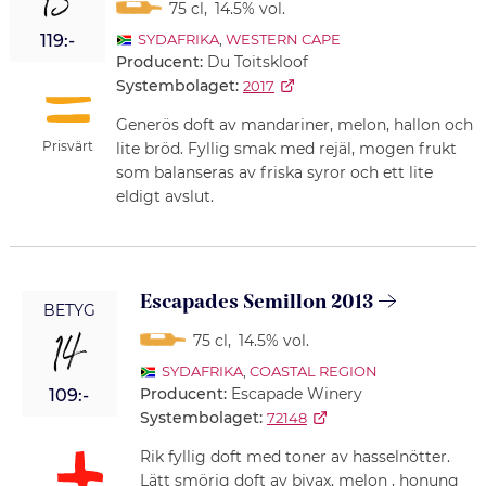
13
75 cl
,
14.5% vol.
119:-
SYDAFRIKA
,
WESTERN CAPE
Producent:
Du Toitskloof
Systembolaget:
2017
Generös doft av mandariner, melon, hallon och
Prisvärt
lite bröd. Fyllig smak med rejäl, mogen frukt
som balanseras av friska syror och ett lite
eldigt avslut.
Escapades Semillon 2013
BETYG
14
75 cl
,
14.5% vol.
SYDAFRIKA
,
COASTAL REGION
Producent:
Escapade Winery
109:-
Systembolaget:
72148
Rik fyllig doft med toner av hasselnötter.
Lätt smörig doft av bivax, melon , honung