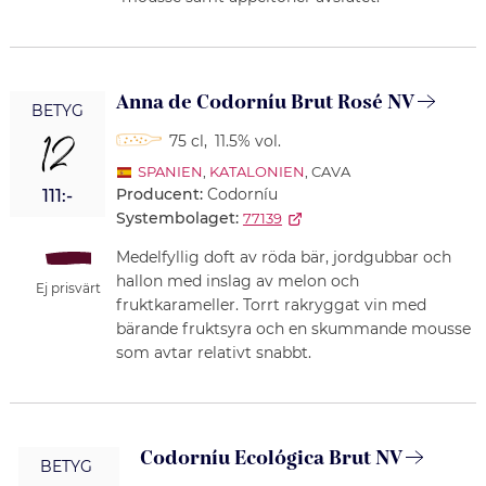
Anna de Codorníu Brut Rosé NV
BETYG
12
75 cl
,
11.5% vol.
SPANIEN
,
KATALONIEN
, CAVA
Producent:
Codorníu
111:-
Systembolaget:
77139
Medelfyllig doft av röda bär, jordgubbar och
hallon med inslag av melon och
Ej prisvärt
fruktkarameller. Torrt rakryggat vin med
bärande fruktsyra och en skummande mousse
som avtar relativt snabbt.
Codorníu Ecológica Brut NV
BETYG