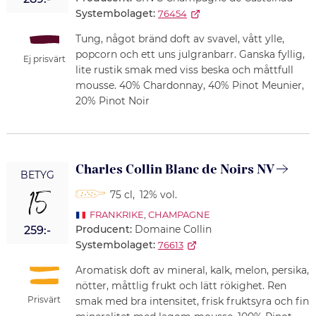
Systembolaget:
76454
Tung, något bränd doft av svavel, vått ylle,
popcorn och ett uns julgranbarr. Ganska fyllig,
Ej prisvärt
lite rustik smak med viss beska och måttfull
mousse. 40% Chardonnay, 40% Pinot Meunier,
20% Pinot Noir
Charles Collin Blanc de Noirs NV
BETYG
15
75 cl
,
12% vol.
FRANKRIKE
,
CHAMPAGNE
Producent:
Domaine Collin
259:-
Systembolaget:
76613
Aromatisk doft av mineral, kalk, melon, persika,
nötter, måttlig frukt och lätt rökighet. Ren
Prisvärt
smak med bra intensitet, frisk fruktsyra och fin