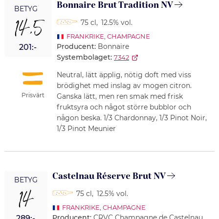
Bonnaire Brut Tradition NV
BETYG
14,5
75 cl
,
12.5% vol.
FRANKRIKE
,
CHAMPAGNE
Producent:
Bonnaire
201:-
Systembolaget:
7342
Neutral, lätt äpplig, nötig doft med viss
brödighet med inslag av mogen citron.
Prisvärt
Ganska lätt, men ren smak med frisk
fruktsyra och något större bubblor och
någon beska. 1/3 Chardonnay, 1/3 Pinot Noir,
1/3 Pinot Meunier
Castelnau Réserve Brut NV
BETYG
14
75 cl
,
12.5% vol.
FRANKRIKE
,
CHAMPAGNE
Producent:
CRVC Champagne de Castelnau
289:-