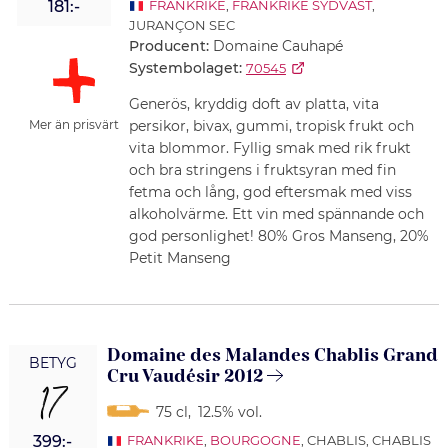
181:-
FRANKRIKE
,
FRANKRIKE SYDVÄST
,
JURANÇON SEC
Producent:
Domaine Cauhapé
Systembolaget:
70545
Generös, kryddig doft av platta, vita
persikor, bivax, gummi, tropisk frukt och
Mer än prisvärt
vita blommor. Fyllig smak med rik frukt
och bra stringens i fruktsyran med fin
fetma och lång, god eftersmak med viss
alkoholvärme. Ett vin med spännande och
god personlighet! 80% Gros Manseng, 20%
Petit Manseng
Domaine des Malandes Chablis Grand
BETYG
Cru Vaudésir 2012
17
75 cl
,
12.5% vol.
399:-
FRANKRIKE
,
BOURGOGNE
, CHABLIS, CHABLIS