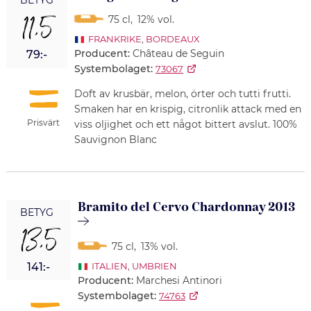
11,5
75 cl
,
12% vol.
FRANKRIKE
,
BORDEAUX
Producent:
Château de Seguin
79:-
Systembolaget:
73067
Doft av krusbär, melon, örter och tutti frutti.
Smaken har en krispig, citronlik attack med en
Prisvärt
viss oljighet och ett något bittert avslut. 100%
Sauvignon Blanc
Bramito del Cervo Chardonnay 2013
BETYG
13,5
75 cl
,
13% vol.
141:-
ITALIEN
,
UMBRIEN
Producent:
Marchesi Antinori
Systembolaget:
74763