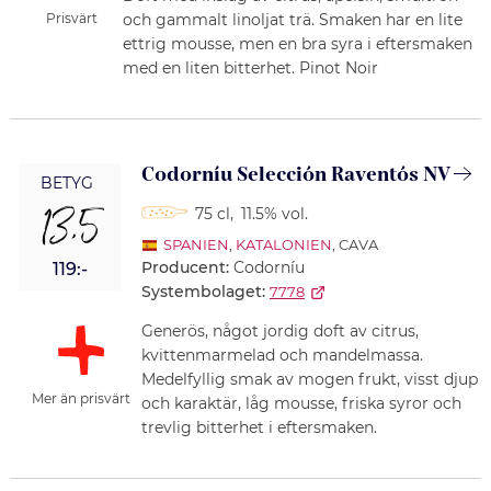
Prisvärt
och gammalt linoljat trä. Smaken har en lite
ettrig mousse, men en bra syra i eftersmaken
med en liten bitterhet. Pinot Noir
Codorníu Selección Raventós NV
BETYG
13,5
75 cl
,
11.5% vol.
SPANIEN
,
KATALONIEN
, CAVA
Producent:
Codorníu
119:-
Systembolaget:
7778
Generös, något jordig doft av citrus,
kvittenmarmelad och mandelmassa.
Medelfyllig smak av mogen frukt, visst djup
Mer än prisvärt
och karaktär, låg mousse, friska syror och
trevlig bitterhet i eftersmaken.