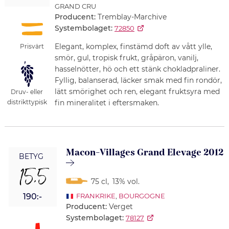
GRAND CRU
Producent:
Tremblay-Marchive
Systembolaget:
72850
Elegant, komplex, finstämd doft av vått ylle,
Prisvärt
smör, gul, tropisk frukt, gråpäron, vanilj,
hasselnötter, hö och ett stänk chokladpraliner.
Fyllig, balanserad, läcker smak med fin rondör,
lätt smörighet och ren, elegant fruktsyra med
Druv- eller
fin mineralitet i eftersmaken.
distrikttypisk
Macon-Villages Grand Elevage 2012
BETYG
15,5
75 cl
,
13% vol.
190:-
FRANKRIKE
,
BOURGOGNE
Producent:
Verget
Systembolaget:
78127