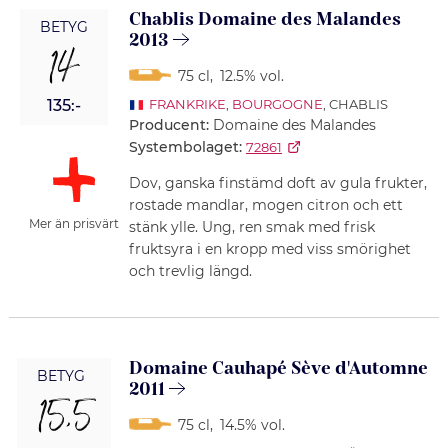
Chablis Domaine des Malandes
BETYG
2013
14
75 cl
,
12.5% vol.
135:-
FRANKRIKE
,
BOURGOGNE
, CHABLIS
Producent:
Domaine des Malandes
Systembolaget:
72861
Dov, ganska finstämd doft av gula frukter,
rostade mandlar, mogen citron och ett
Mer än prisvärt
stänk ylle. Ung, ren smak med frisk
fruktsyra i en kropp med viss smörighet
och trevlig längd.
Domaine Cauhapé Sève d'Automne
BETYG
2011
15,5
75 cl
,
14.5% vol.