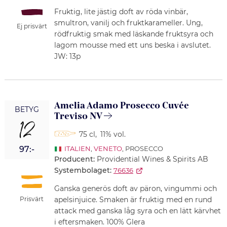
Fruktig, lite jästig doft av röda vinbär,
smultron, vanilj och fruktkarameller. Ung,
Ej prisvärt
rödfruktig smak med läskande fruktsyra och
lagom mousse med ett uns beska i avslutet.
JW: 13p
Amelia Adamo Prosecco Cuvée
BETYG
Treviso NV
12
75 cl
,
11% vol.
97:-
ITALIEN
,
VENETO
, PROSECCO
Producent:
Providential Wines & Spirits AB
Systembolaget:
76636
Ganska generös doft av päron, vingummi och
Prisvärt
apelsinjuice. Smaken är fruktig med en rund
attack med ganska låg syra och en lätt kärvhet
i eftersmaken. 100% Glera