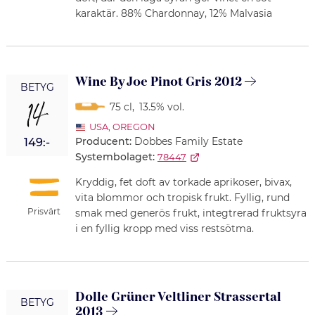
karaktär. 88% Chardonnay, 12% Malvasia
Wine By Joe Pinot Gris 2012
BETYG
14
75 cl
,
13.5% vol.
USA
,
OREGON
Producent:
Dobbes Family Estate
149:-
Systembolaget:
78447
Kryddig, fet doft av torkade aprikoser, bivax,
vita blommor och tropisk frukt. Fyllig, rund
Prisvärt
smak med generös frukt, integtrerad fruktsyra
i en fyllig kropp med viss restsötma.
Dolle Grüner Veltliner Strassertal
BETYG
2013