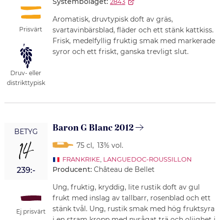
Systembolaget:
2843
Aromatisk, druvtypisk doft av gräs,
Prisvärt
svartavinbärsblad, fläder och ett stänk kattkiss.
Frisk, medelfyllig fruktig smak med markerade
syror och ett friskt, ganska trevligt slut.
Druv- eller
distrikttypisk
Baron G Blanc 2012
BETYG
14
75 cl
,
13% vol.
FRANKRIKE
,
LANGUEDOC-ROUSSILLON
Producent:
Château de Bellet
239:-
Ung, fruktig, kryddig, lite rustik doft av gul
frukt med inslag av tallbarr, rosenblad och ett
stänk tvål. Ung, rustik smak med hög fruktsyra
Ej prisvärt
i en stram kropp med nysågat trä och oljighet i