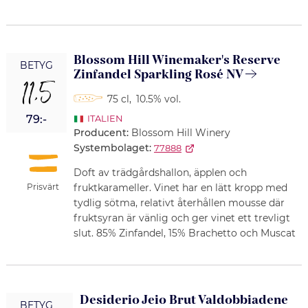
Blossom Hill Winemaker's Reserve
BETYG
Zinfandel Sparkling Rosé NV
11,5
75 cl
,
10.5% vol.
79:-
ITALIEN
Producent:
Blossom Hill Winery
Systembolaget:
77888
Doft av trädgårdshallon, äpplen och
Prisvärt
fruktkarameller. Vinet har en lätt kropp med
tydlig sötma, relativt återhållen mousse där
fruktsyran är vänlig och ger vinet ett trevligt
slut. 85% Zinfandel, 15% Brachetto och Muscat
Desiderio Jeio Brut Valdobbiadene
BETYG