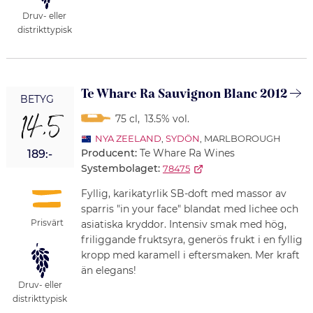
Druv- eller
distrikttypisk
Te Whare Ra Sauvignon Blanc 2012
BETYG
14,5
75 cl
,
13.5% vol.
NYA ZEELAND
,
SYDÖN
, MARLBOROUGH
Producent:
Te Whare Ra Wines
189:-
Systembolaget:
78475
Fyllig, karikatyrlik SB-doft med massor av
sparris "in your face" blandat med lichee och
Prisvärt
asiatiska kryddor. Intensiv smak med hög,
friliggande fruktsyra, generös frukt i en fyllig
kropp med karamell i eftersmaken. Mer kraft
än elegans!
Druv- eller
distrikttypisk