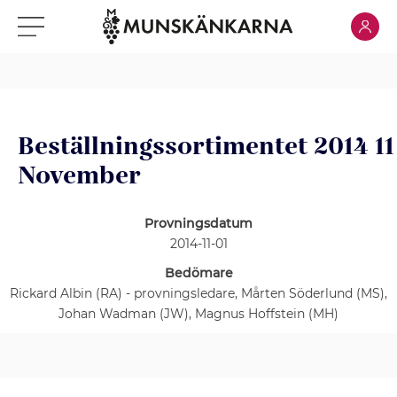
Klicka för
Klicka för meny
Beställningssortimentet 2014 11
November
Provningsdatum
2014-11-01
Bedömare
Rickard Albin (RA) - provningsledare, Mårten Söderlund (MS),
Johan Wadman (JW), Magnus Hoffstein (MH)