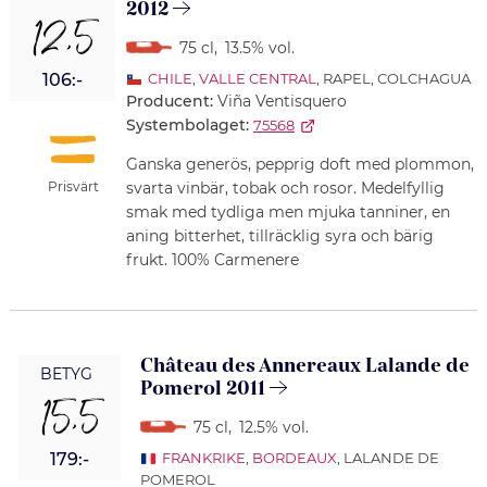
2012
12,5
75 cl
,
13.5% vol.
106:-
CHILE
,
VALLE CENTRAL
, RAPEL, COLCHAGUA
Producent:
Viña Ventisquero
Systembolaget:
75568
Ganska generös, pepprig doft med plommon,
Prisvärt
svarta vinbär, tobak och rosor. Medelfyllig
smak med tydliga men mjuka tanniner, en
aning bitterhet, tillräcklig syra och bärig
frukt. 100% Carmenere
Château des Annereaux Lalande de
BETYG
Pomerol 2011
15,5
75 cl
,
12.5% vol.
179:-
FRANKRIKE
,
BORDEAUX
, LALANDE DE
POMEROL