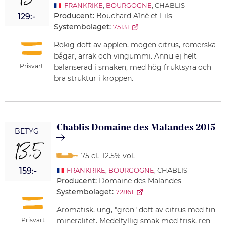
13
FRANKRIKE
,
BOURGOGNE
, CHABLIS
Producent:
Bouchard Aîné et Fils
129:-
Systembolaget:
75131
Rökig doft av äpplen, mogen citrus, romerska
bågar, arrak och vingummi. Ännu ej helt
Prisvärt
balanserad i smaken, med hög fruktsyra och
bra struktur i kroppen.
Chablis Domaine des Malandes 2015
BETYG
13,5
75 cl
,
12.5% vol.
159:-
FRANKRIKE
,
BOURGOGNE
, CHABLIS
Producent:
Domaine des Malandes
Systembolaget:
72861
Aromatisk, ung, "grön" doft av citrus med fin
Prisvärt
mineralitet. Medelfyllig smak med frisk, ren