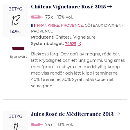
Château Vignelaure Rosé 2015
BETYG
13
75 cl
,
13% vol.
FRANKRIKE
,
PROVENCE
, CÔTEAUX D'AIX-EN-
PROVENCE
149:-
Producent:
Château Vignelaure
Systembolaget:
74825
Blekrosa färg. Dov doft av mogna, röda bär,
Ej prisvärt
lätt kryddighet och ett uns gummi. Ung smak
med "grön" fruktsyra i en medelfyllig kropp
med viss rondör och lätt klipp i tanninerna.
40% Grenache, 30% Syrah, 30% Cabernet
sauvignon
Jules Rosé de Méditerranée 2014
BETYG
75 cl
,
13% vol.