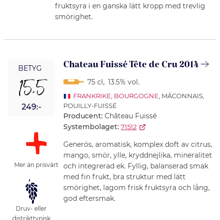
fruktsyra i en ganska lätt kropp med trevlig
smörighet.
Chateau Fuissé Tête de Cru 2014
BETYG
15,5
75 cl
,
13.5% vol.
FRANKRIKE
,
BOURGOGNE
, MÂCONNAIS,
POUILLY-FUISSÉ
249:-
Producent:
Château Fuissé
Systembolaget:
71512
Generös, aromatisk, komplex doft av citrus,
mango, smör, ylle, kryddnejlika, mineralitet
Mer än prisvärt
och integrerad ek. Fyllig, balanserad smak
med fin frukt, bra struktur med lätt
smörighet, lagom frisk fruktsyra och lång,
god eftersmak.
Druv- eller
distrikttypisk