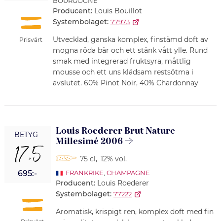
BOURGOGNE
Producent:
Louis Bouillot
Systembolaget:
77973
Utvecklad, ganska komplex, finstämd doft av
Prisvärt
mogna röda bär och ett stänk vått ylle. Rund
smak med integrerad fruktsyra, måttlig
mousse och ett uns klädsam restsötma i
avslutet. 60% Pinot Noir, 40% Chardonnay
Louis Roederer Brut Nature
BETYG
Millesimé 2006
17,5
75 cl
,
12% vol.
695:-
FRANKRIKE
,
CHAMPAGNE
Producent:
Louis Roederer
Systembolaget:
77222
Aromatisk, krispigt ren, komplex doft med fin