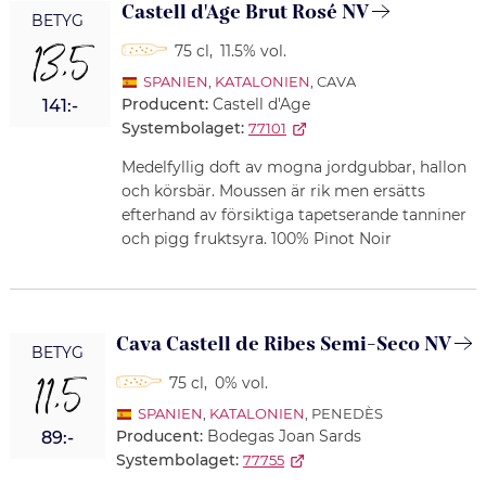
Castell d'Age Brut Rosé NV
BETYG
13,5
75 cl
,
11.5% vol.
SPANIEN
,
KATALONIEN
, CAVA
Producent:
Castell d'Age
141:-
Systembolaget:
77101
Medelfyllig doft av mogna jordgubbar, hallon
och körsbär. Moussen är rik men ersätts
efterhand av försiktiga tapetserande tanniner
och pigg fruktsyra. 100% Pinot Noir
Cava Castell de Ribes Semi-Seco NV
BETYG
11,5
75 cl
,
0% vol.
SPANIEN
,
KATALONIEN
, PENEDÈS
Producent:
Bodegas Joan Sards
89:-
Systembolaget:
77755