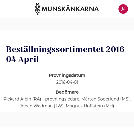
Klicka för
Klicka för meny
Beställningssortimentet 2016
04 April
Provningsdatum
2016-04-01
Bedömare
Rickard Albin (RA) - provningsledare, Mårten Söderlund (MS),
Johan Wadman (JW), Magnus Hoffstein (MH)