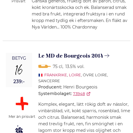
Ganska generös, fruktig doft av päron, citrus,
Prisvärt
kokt kronärtsskocka och ek. Balanserad smak
med bra frukt, integrerad fruktsyra i en rund
kropp med tydlig ek i eftersmaken. En fläkt av
Nya Världen... 100% Chardonnay
Le MD de Bourgeois 2014
BETYG
16
75 cl
,
13.5% vol.
FRANKRIKE
,
LOIRE
, ÖVRE LOIRE,
SANCERRE
239:-
Producent:
Henri Bourgeois
Systembolaget:
73948
Komplex, elegant, lätt rökig doft av nässlor,
vinbärsblad, vit, kokt sparris, rosenblad, lime
Mer än prisvärt
och citrus. Balanserad, harmonisk smak
med trevlig frukt, ren, fin smörighet i en
lagom stor kropp med viss oljighet och