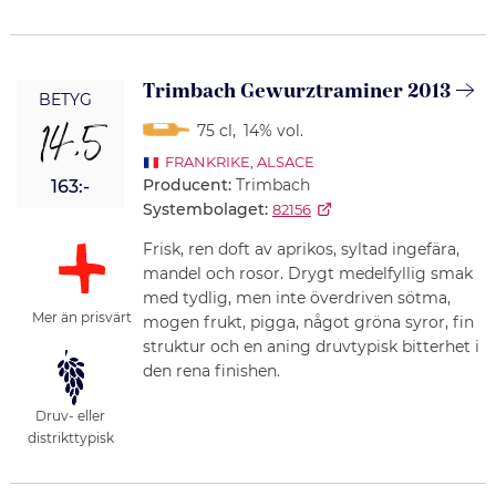
Trimbach Gewurztraminer 2013
BETYG
14,5
75 cl
,
14% vol.
FRANKRIKE
,
ALSACE
Producent:
Trimbach
163:-
Systembolaget:
82156
Frisk, ren doft av aprikos, syltad ingefära,
mandel och rosor. Drygt medelfyllig smak
med tydlig, men inte överdriven sötma,
Mer än prisvärt
mogen frukt, pigga, något gröna syror, fin
struktur och en aning druvtypisk bitterhet i
den rena finishen.
Druv- eller
distrikttypisk