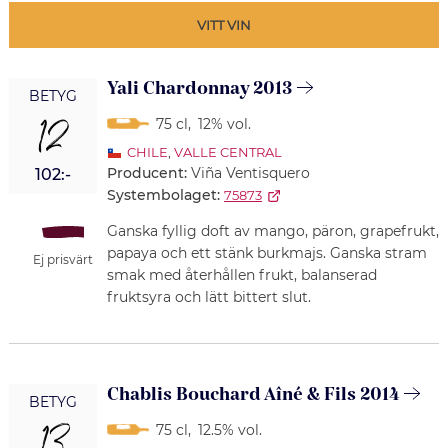
VITT VIN
Yali Chardonnay 2013
BETYG
12
75 cl
,
12% vol.
CHILE
,
VALLE CENTRAL
Producent:
Viña Ventisquero
102:-
Systembolaget:
75873
Ganska fyllig doft av mango, päron, grapefrukt,
papaya och ett stänk burkmajs. Ganska stram
Ej prisvärt
smak med återhållen frukt, balanserad
fruktsyra och lätt bittert slut.
Chablis Bouchard Aîné & Fils 2014
BETYG
75 cl
,
12.5% vol.