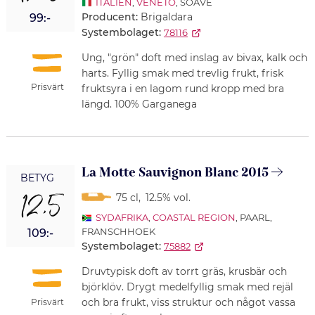
ITALIEN
,
VENETO
, SOAVE
Producent:
Brigaldara
99:-
Systembolaget:
78116
Ung, "grön" doft med inslag av bivax, kalk och
harts. Fyllig smak med trevlig frukt, frisk
Prisvärt
fruktsyra i en lagom rund kropp med bra
längd. 100% Garganega
La Motte Sauvignon Blanc 2015
BETYG
12,5
75 cl
,
12.5% vol.
SYDAFRIKA
,
COASTAL REGION
, PAARL,
FRANSCHHOEK
109:-
Systembolaget:
75882
Druvtypisk doft av torrt gräs, krusbär och
björklöv. Drygt medelfyllig smak med rejäl
och bra frukt, viss struktur och något vassa
Prisvärt