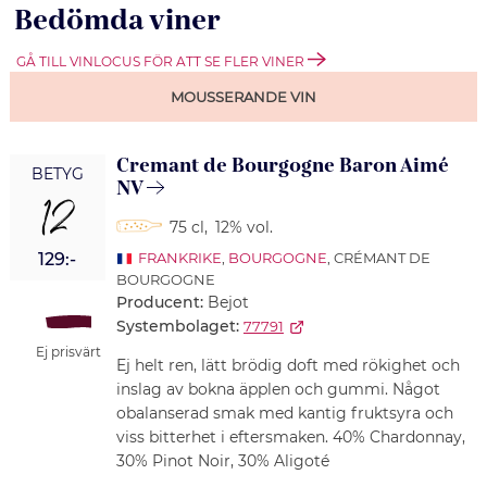
Bedömda viner
GÅ TILL VINLOCUS FÖR ATT SE FLER VINER
MOUSSERANDE VIN
Cremant de Bourgogne Baron Aimé
BETYG
NV
12
75 cl
,
12% vol.
129:-
FRANKRIKE
,
BOURGOGNE
, CRÉMANT DE
BOURGOGNE
Producent:
Bejot
Systembolaget:
77791
Ej prisvärt
Ej helt ren, lätt brödig doft med rökighet och
inslag av bokna äpplen och gummi. Något
obalanserad smak med kantig fruktsyra och
viss bitterhet i eftersmaken. 40% Chardonnay,
30% Pinot Noir, 30% Aligoté