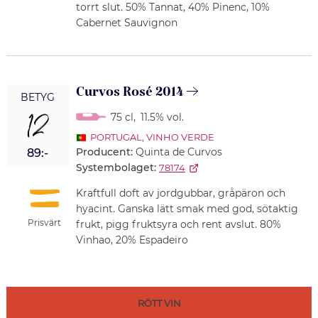
torrt slut. 50% Tannat, 40% Pinenc, 10%
Cabernet Sauvignon
Curvos Rosé 2014
BETYG
12
75 cl
,
11.5% vol.
PORTUGAL
,
VINHO VERDE
Producent:
Quinta de Curvos
89:-
Systembolaget:
78174
Kraftfull doft av jordgubbar, gråpäron och
hyacint. Ganska lätt smak med god, sötaktig
Prisvärt
frukt, pigg fruktsyra och rent avslut. 80%
Vinhao, 20% Espadeiro
RÖTT VIN