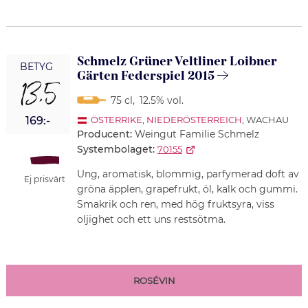
Schmelz Grüner Veltliner Loibner
BETYG
Gärten Federspiel 2015
13,5
75 cl
,
12.5% vol.
169:-
ÖSTERRIKE
,
NIEDERÖSTERREICH
, WACHAU
Producent:
Weingut Familie Schmelz
Systembolaget:
70155
Ung, aromatisk, blommig, parfymerad doft av
Ej prisvärt
gröna äpplen, grapefrukt, öl, kalk och gummi.
Smakrik och ren, med hög fruktsyra, viss
oljighet och ett uns restsötma.
ROSÉVIN