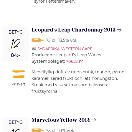
syror i eftersmaken.
Leopard's Leap Chardonnay 2015
BETYG
12
75 cl
,
13.5% vol.
SYDAFRIKA
,
WESTERN CAPE
Producent:
Leopard's Leap Wines
84:-
Systembolaget:
70652
Medelfyllig doft av godisbutik, mango, päron,
karamelliserad frukt och lätt honungston.
Prisvärt
Smak med viss sötma som balanserar
fruktsyrorna.
Marvelous Yellow 2014
BETYG
75 cl
,
13% vol.