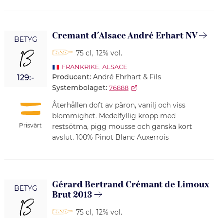
Cremant d´Alsace André Erhart NV
BETYG
13
75 cl
,
12% vol.
FRANKRIKE
,
ALSACE
Producent:
André Ehrhart & Fils
129:-
Systembolaget:
76888
Återhållen doft av päron, vanilj och viss
blommighet. Medelfyllig kropp med
Prisvärt
restsötma, pigg mousse och ganska kort
avslut. 100% Pinot Blanc Auxerrois
Gérard Bertrand Crémant de Limoux
BETYG
Brut 2013
13
75 cl
,
12% vol.