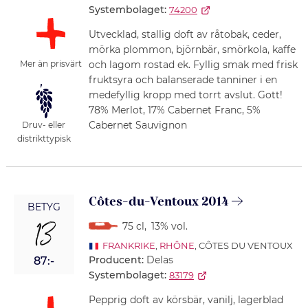
Systembolaget:
74200
Utvecklad, stallig doft av råtobak, ceder,
mörka plommon, björnbär, smörkola, kaffe
och lagom rostad ek. Fyllig smak med frisk
Mer än prisvärt
fruktsyra och balanserade tanniner i en
medefyllig kropp med torrt avslut. Gott!
78% Merlot, 17% Cabernet Franc, 5%
Cabernet Sauvignon
Druv- eller
distrikttypisk
Côtes-du-Ventoux 2014
BETYG
13
75 cl
,
13% vol.
FRANKRIKE
,
RHÔNE
, CÔTES DU VENTOUX
Producent:
Delas
87:-
Systembolaget:
83179
Pepprig doft av körsbär, vanilj, lagerblad