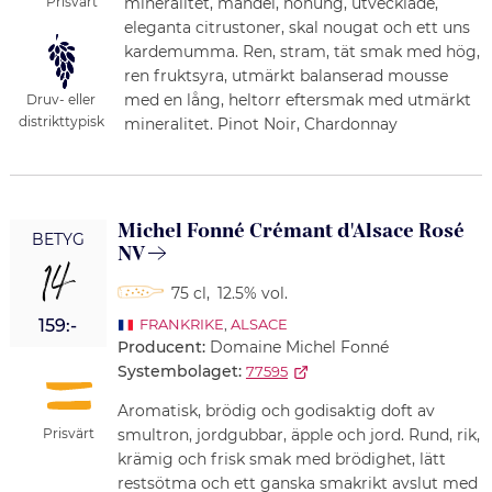
Prisvärt
mineralitet, mandel, honung, utvecklade,
eleganta citrustoner, skal nougat och ett uns
kardemumma. Ren, stram, tät smak med hög,
ren fruktsyra, utmärkt balanserad mousse
med en lång, heltorr eftersmak med utmärkt
Druv- eller
distrikttypisk
mineralitet. Pinot Noir, Chardonnay
Michel Fonné Crémant d'Alsace Rosé
BETYG
NV
14
75 cl
,
12.5% vol.
159:-
FRANKRIKE
,
ALSACE
Producent:
Domaine Michel Fonné
Systembolaget:
77595
Aromatisk, brödig och godisaktig doft av
Prisvärt
smultron, jordgubbar, äpple och jord. Rund, rik,
krämig och frisk smak med brödighet, lätt
restsötma och ett ganska smakrikt avslut med