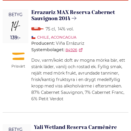
Errazuriz MAX Reserva Cabernet
BETYG
Sauvignon 2014
14
75 cl
,
14% vol.
139:-
CHILE
,
ACONCAGUA
Producent:
Viña Errázuriz
Systembolaget:
84926
Dov, varm/kokt doft av mogna mörka bär, ett
Prisvärt
stänk läder, vanilj och rostad ek. Fyllig smak,
rejält med mörk frukt, avrundade tanniner,
frisk/kantig fruktsyra i en drygt medelfyllig
kropp med viss alkoholvärme i eftersmaken.
87% Cabernet Sauvignon, 7% Cabernet Franc,
6% Petit Verdot
Yali Wetland Reserva Carménère
BETYG