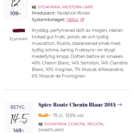
12
SYDAFRIKA
,
WESTERN CAPE
Producent:
Yardstick Wines
109:-
Systembolaget:
78504
Kryddig, parfymerad doft av mogen, nästan
torkad gul frukt, polish, ek och tydlig
Ej prisvärt
muscatton. Rustik, obalanserad smak med
tydlig sötma, kantig fruktsyra i en drygt
medelfyllig kropp. Doften bättre än smaken.
49% Chenin Blanc, 14% Sémillon, 14% Clairette
Blanc, 10% Viognier, 7% Muscat d'Alexandrie,
6% Muscat de Frontignan
Spice Route Chenin Blanc 2014
BETYG
14,5
75 cl
,
13.5% vol.
SYDAFRIKA
,
COASTAL REGION
,
SWARTLAND
149:-