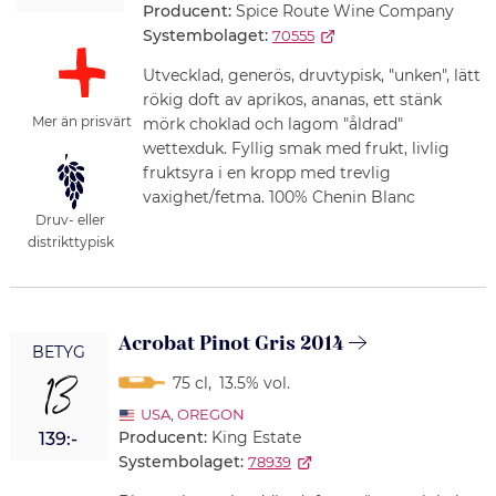
Producent:
Spice Route Wine Company
Systembolaget:
70555
Utvecklad, generös, druvtypisk, "unken", lätt
rökig doft av aprikos, ananas, ett stänk
Mer än prisvärt
mörk choklad och lagom "åldrad"
wettexduk. Fyllig smak med frukt, livlig
fruktsyra i en kropp med trevlig
vaxighet/fetma. 100% Chenin Blanc
Druv- eller
distrikttypisk
Acrobat Pinot Gris 2014
BETYG
13
75 cl
,
13.5% vol.
USA
,
OREGON
Producent:
King Estate
139:-
Systembolaget:
78939