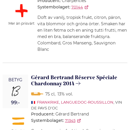
Producent:
Charpenties
Systembolaget:
70144
Doft av vanilj, tropisk frukt, citron, päron,
vita blommor och gröna örter. Smaken har
Mer än prisvärt
en liten fetma och en aning tutti frutti, men
med en bra, balanserande fruktsyra.
Colombard, Gros Manseng, Sauvignon
Blanc
Gérard Bertrand Réserve Spéciale
BETYG
Chardonnay 2014
13
75 cl
,
13% vol.
99:-
FRANKRIKE
,
LANGUEDOC-ROUSSILLON
, VIN
DE PAYS D'OC
Producent:
Gérard Bertrand
Systembolaget:
71345