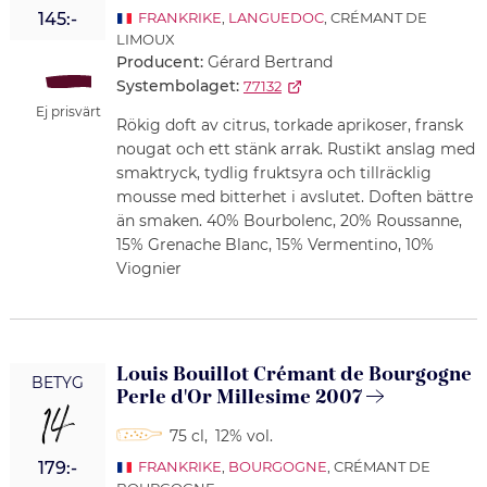
145:-
FRANKRIKE
,
LANGUEDOC
, CRÉMANT DE
LIMOUX
Producent:
Gérard Bertrand
Systembolaget:
77132
Ej prisvärt
Rökig doft av citrus, torkade aprikoser, fransk
nougat och ett stänk arrak. Rustikt anslag med
smaktryck, tydlig fruktsyra och tillräcklig
mousse med bitterhet i avslutet. Doften bättre
än smaken. 40% Bourbolenc, 20% Roussanne,
15% Grenache Blanc, 15% Vermentino, 10%
Viognier
Louis Bouillot Crémant de Bourgogne
BETYG
Perle d'Or Millesime 2007
14
75 cl
,
12% vol.
179:-
FRANKRIKE
,
BOURGOGNE
, CRÉMANT DE