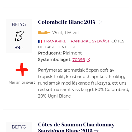
Colombelle Blanc 2014
BETYG
13
75 cl
,
11% vol.
FRANKRIKE
,
FRANKRIKE SYDVÄST
, CÔTES
DE GASCOGNE IGP
89:-
Producent:
Plaimont
Systembolaget:
70096
Parfymerad aromatisk öppen doft av
tropisk frukt, krusbär och aprikos. Fruktig,
Mer än prisvärt
rund smak med läskande fruktsyra, ett uns
restsötma samt viss längd. 80% Colombard,
20% Ugni Blanc
Côtes de Saumon Chardonnay
BETYG
Sauvignon Blanc 2015