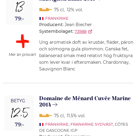
13
75 cl
,
12% vol.
79:-
FRANKRIKE
Producent:
Jean Biecher
Systembolaget:
73988
Ung aromatisk doft av krusbär, fläder, päron
och solmogna gula plommon. Ganska fet,
Mer än prisvärt
balanserad smak med relativt hög fruktsyra
som lever kvar i eftersmaken. Chardonnay,
Sauvignon Blanc
Domaine de Ménard Cuvée Marine
BETYG
2014
12,5
75 cl
,
11.5% vol.
79:-
FRANKRIKE
,
FRANKRIKE SYDVÄST
, CÔTES
DE GASCOGNE IGP