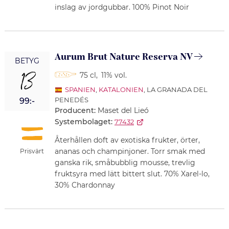
inslag av jordgubbar. 100% Pinot Noir
Aurum Brut Nature Reserva NV
BETYG
13
75 cl
,
11% vol.
SPANIEN
,
KATALONIEN
, LA GRANADA DEL
PENEDÉS
99:-
Producent:
Maset del Lieó
Systembolaget:
77432
Återhållen doft av exotiska frukter, örter,
ananas och champinjoner. Torr smak med
Prisvärt
ganska rik, småbubblig mousse, trevlig
fruktsyra med lätt bittert slut. 70% Xarel-lo,
30% Chardonnay