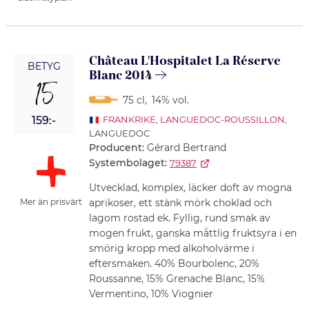
Château L'Hospitalet La Réserve
BETYG
Blanc 2014
15
75 cl
,
14% vol.
159:-
FRANKRIKE
,
LANGUEDOC-ROUSSILLON
,
LANGUEDOC
Producent:
Gérard Bertrand
Systembolaget:
79387
Utvecklad, komplex, läcker doft av mogna
aprikoser, ett stänk mörk choklad och
Mer än prisvärt
lagom rostad ek. Fyllig, rund smak av
mogen frukt, ganska måttlig fruktsyra i en
smörig kropp med alkoholvärme i
eftersmaken. 40% Bourbolenc, 20%
Roussanne, 15% Grenache Blanc, 15%
Vermentino, 10% Viognier