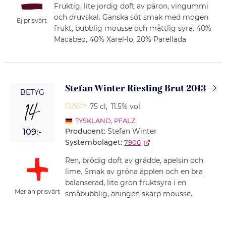
Fruktig, lite jordig doft av päron, vingummi
och druvskal. Ganska söt smak med mogen
Ej prisvärt
frukt, bubblig mousse och måttlig syra. 40%
Macabeo, 40% Xarel-lo, 20% Parellada
Stefan Winter Riesling Brut 2013
BETYG
14
75 cl
,
11.5% vol.
TYSKLAND
,
PFALZ
Producent:
Stefan Winter
109:-
Systembolaget:
7906
Ren, brödig doft av grädde, apelsin och
lime. Smak av gröna äpplen och en bra
balanserad, lite grön fruktsyra i en
Mer än prisvärt
småbubblig, aningen skarp mousse.