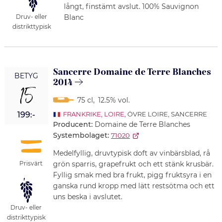
långt, finstämt avslut. 100% Sauvignon
Blanc
Druv- eller
distrikttypisk
Sancerre Domaine de Terre Blanches
BETYG
2014
15
75 cl
,
12.5% vol.
199:-
FRANKRIKE
,
LOIRE
, ÖVRE LOIRE, SANCERRE
Producent:
Domaine de Terre Blanches
Systembolaget:
71020
Medelfyllig, druvtypisk doft av vinbärsblad, rå
Prisvärt
grön sparris, grapefrukt och ett stänk krusbär.
Fyllig smak med bra frukt, pigg fruktsyra i en
ganska rund kropp med lätt restsötma och ett
uns beska i avslutet.
Druv- eller
distrikttypisk