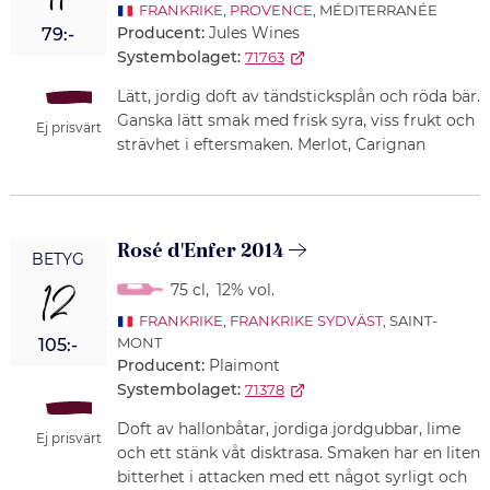
11
FRANKRIKE
,
PROVENCE
, MÉDITERRANÉE
Producent:
Jules Wines
79:-
Systembolaget:
71763
Lätt, jordig doft av tändsticksplån och röda bär.
Ganska lätt smak med frisk syra, viss frukt och
Ej prisvärt
strävhet i eftersmaken. Merlot, Carignan
Rosé d'Enfer 2014
BETYG
12
75 cl
,
12% vol.
FRANKRIKE
,
FRANKRIKE SYDVÄST
, SAINT-
MONT
105:-
Producent:
Plaimont
Systembolaget:
71378
Doft av hallonbåtar, jordiga jordgubbar, lime
Ej prisvärt
och ett stänk våt disktrasa. Smaken har en liten
bitterhet i attacken med ett något syrligt och