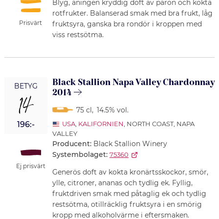
Blyg, aningen kryddig doft av päron och kokta
rotfrukter. Balanserad smak med bra frukt, låg
Prisvärt
fruktsyra, ganska bra rondör i kroppen med
viss restsötma.
Black Stallion Napa Valley Chardonnay
BETYG
2014
14
75 cl
,
14.5% vol.
196:-
USA
,
KALIFORNIEN
, NORTH COAST, NAPA
VALLEY
Producent:
Black Stallion Winery
Systembolaget:
75360
Ej prisvärt
Generös doft av kokta kronärtsskockor, smör,
ylle, citroner, ananas och tydlig ek. Fyllig,
fruktdriven smak med påtaglig ek och tydlig
restsötma, otillräcklig fruktsyra i en smörig
kropp med alkoholvärme i eftersmaken.