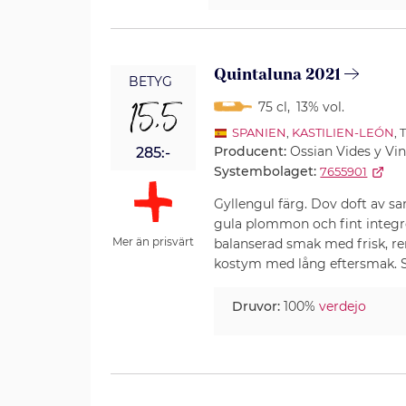
Quintaluna 2021
BETYG
15,5
75 cl
,
13% vol.
SPANIEN
,
KASTILIEN-LEÓN
,
Producent:
Ossian Vides y Vin
285:-
Systembolaget:
7655901
Gyllengul färg. Dov doft av s
gula plommon och fint integrer
Mer än prisvärt
balanserad smak med frisk, re
kostym med lång eftersmak. Sä
Druvor:
100%
verdejo