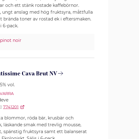
ar och ett stänk rostade kaffebörnor.
, ungt anslag med hög fruktsyra, måttfulla
t brända toner av rostad ek i eftersmaken.
 i 6-pack.
pinot noir
tissime Cava Brut NV
.5% vol.
VARRA
deve
:
7741201
ita blommor, röda bär, krusbär och
sk, läskande smak med trevlig mousse,
, spänstig fruktsyra samt ett balanserat
 Ekologiskt. Säljs i 6-pack.