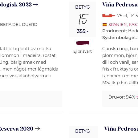
ologisk 2023
Viña Pedrosa
BETYG
15
75 cl
,
14.
RIBERA DEL DUERO
SPANIEN
,
KAS
Producent:
Bode
355:-
Systembolaget:
 lätt örtig doft av mörka
Ganska ung, bäri
Ej prisvärt
plommon i madeira, rostat
plommon, björnbär
k. Ung, bärig smak med
dill och vanilj 
ra, men något mer lågmälda
frisk fruktsyra o
med viss alkoholvärme i
tanniner i en m
MS: 16 p Fin dillt
Druvor:
94%
 Reserva 2020
Viña Pedros
BETYG