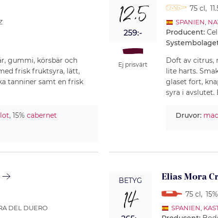
12,5
75 cl
,
11
Z
SPANIEN
,
NA
Producent:
Cel
259:-
Systembolaget
bär, gummi, körsbär och
Doft av citrus, 
Ej prisvärt
ed frisk fruktsyra, lätt,
lite harts. Sm
a tanniner samt en frisk
glaset fort, kna
syra i avslutet.
lot
, 15%
cabernet
Druvor:
mac
3
Elias Mora C
BETYG
14
75 cl
,
15%
ERA DEL DUERO
SPANIEN
,
KAS