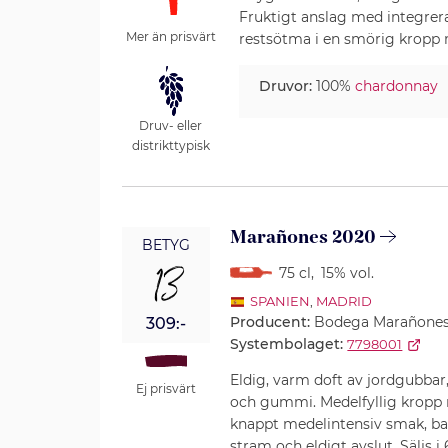
Fruktigt anslag med integrera
Mer än prisvärt
restsötma i en smörig kropp 
Druvor:
100%
chardonnay
Druv- eller
distrikttypisk
Marañones 2020
BETYG
13
75 cl
,
15% vol.
SPANIEN
,
MADRID
Producent:
Bodega Marañone
309:-
Systembolaget:
7798001
Eldig, varm doft av jordgubbar,
Ej prisvärt
och gummi. Medelfyllig kropp 
knappt medelintensiv smak, ba
stram och eldigt avslut. Säljs i