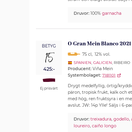
Druvor:
100%
garnacha
O Gran Mein Blanco 2021
BETYG
15
75 cl
,
12% vol.
SPANIEN
,
GALICIEN
, RIBEIRO
Producent:
Viña Mein
425:-
Systembolaget:
7181101
Drygt medelfyllig, örtig/kryddi
Ej prisvärt
päron, tropisk frukt, kalk och
med hög, ren fruktsyra i en me
avslut. JW: 14p Ylle! Säljs i 6-pa
Druvor:
treixadura
,
godello
,
loureiro
,
caiño longo