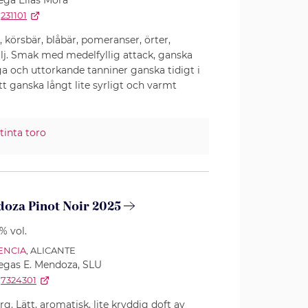
ga Elias Mora
231101
, körsbär, blåbär, pomeranser, örter,
lj. Smak med medelfyllig attack, ganska
iga och uttorkande tanniner ganska tidigt i
ganska långt lite syrligt och varmt
tinta toro
oza Pinot Noir 2025
5% vol.
ENCIA
, ALICANTE
gas E. Mendoza, SLU
7324301
rg. Lätt, aromatisk, lite kryddig doft av