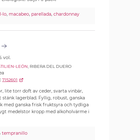
l-lo
,
macabeo
,
parellada
,
chardonnay
1
% vol.
TILIEN-LEÓN
, RIBERA DEL DUERO
ea
:
7152601
 lite torr doft av ceder, svarta vinbär,
 stänk lagerblad. Fyllig, robust, ganska
 med ganska frisk fruktsyra och tydliga
rygt medelstor kropp med alkoholvärme i
%
tempranillo