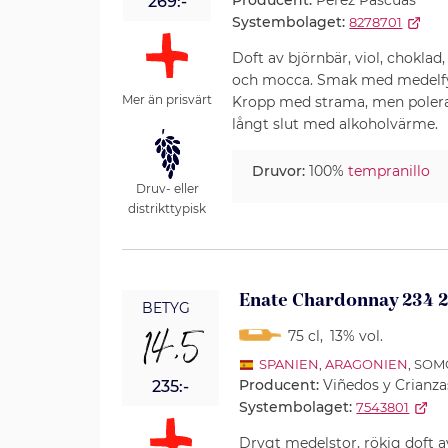
Producent:
Perez Pascuas
269:-
Systembolaget:
8278701
Doft av björnbär, viol, choklad, 
och mocca. Smak med medelfylli
Mer än prisvärt
Kropp med strama, men polera
långt slut med alkoholvärme.
Druvor:
100%
tempranillo
Druv- eller
distrikttypisk
Enate Chardonnay 234 
BETYG
14,5
75 cl
,
13% vol.
SPANIEN
,
ARAGONIEN
, SO
Producent:
Viñedos y Crianza
235:-
Systembolaget:
7543801
Drygt medelstor, rökig doft av