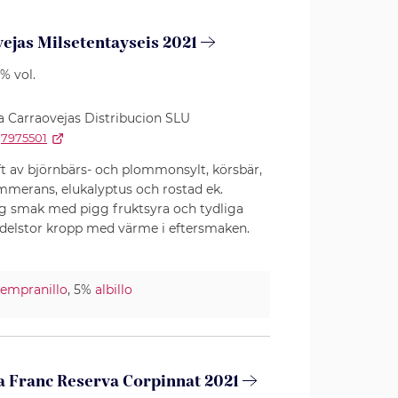
ejas Milsetentayseis 2021
5% vol.
 Carraovejas Distribucion SLU
7975501
ft av björnbärs- och plommonsylt, körsbär,
ommerans, elukalyptus och rostad ek.
lig smak med pigg fruktsyra och tydliga
edelstor kropp med värme i eftersmaken.
tempranillo
, 5%
albillo
ta Franc Reserva Corpinnat 2021