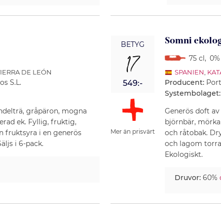
Somni ekolog
BETYG
17
75 cl
,
0% 
 TIERRA DE LEÓN
SPANIEN
,
KAT
os S.L.
Producent:
Port
549:-
Systembolaget:
andelträ, gråpäron, mogna
Generös doft av 
ad ek. Fyllig, fruktig,
björnbär, mörka
Mer än prisvärt
n fruktsyra i en generös
och råtobak. Dr
ljs i 6-pack.
och lagom torra 
Ekologiskt.
Druvor:
60%