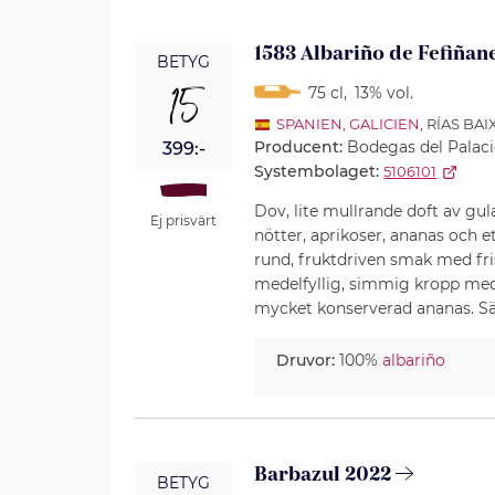
1583 Albariño de Fefiñan
BETYG
15
75 cl
,
13% vol.
SPANIEN
,
GALICIEN
, RÍAS BAI
Producent:
Bodegas del Palaci
399:-
Systembolaget:
5106101
Dov, lite mullrande doft av gul
Ej prisvärt
nötter, aprikoser, ananas och et
rund, fruktdriven smak med fris
medelfyllig, simmig kropp med
mycket konserverad ananas. Säl
Druvor:
100%
albariño
Barbazul 2022
BETYG