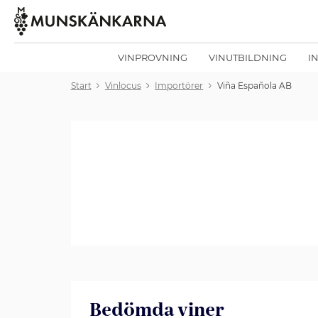
VINPROVNING
VINUTBILDNING
I
Start
Vinlocus
Importörer
Viña Española AB
Bedömda viner