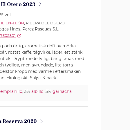
 El Otero 2023
5% vol.
TILIEN-LEÓN
, RIBERA DEL DUERO
gas Hnos. Perez Pascuas S.L.
7305801
g och örtig, aromatisk doft av mörka
, rostat kaffe, tågvirke, läder, ett stänk
samt ek. Drygt medelfyllig, bärig smak med
ch tydliga, men avrundade, lite torra
edelstor kropp med värme i eftersmaken.
on. Ekologiskt. Säljs i 3-pack.
tempranillo
, 3%
albillo
, 3%
garnacha
a Reserva 2020