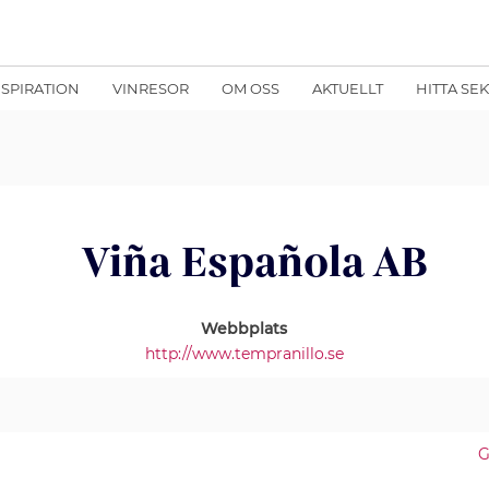
NSPIRATION
VINRESOR
OM OSS
AKTUELLT
HITTA SE
Viña Española AB
Webbplats
http://www.tempranillo.se
G