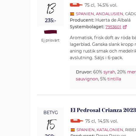
13
75 cl
,
14.5% vol.
SPANIEN
,
ANDALUSIEN
, CÁDI
Producent:
Huerta de Albalá
235:-
Systembolaget:
7953601
Aromatisk, frisk doft av röda 
Ej prisvärt
lagerblad. Ganska slank kropp m
aning rustik smak och medelrik
avslutning. Säljs i 6-pack.
Druvor:
60%
syrah
, 20%
mer
sauvignon
, 5%
tintilla
El Pedrosal Crianza 202
BETYG
15
75 cl
,
14.5% vol.
SPANIEN
,
KATALONIEN
, RIB