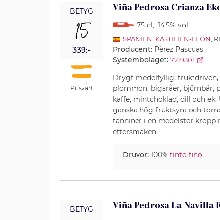
Viña Pedrosa Crianza Ek
BETYG
15
75 cl
,
14.5% vol.
SPANIEN
,
KASTILIEN-LEÓN
, 
Producent:
Përez Pascuas
339:-
Systembolaget:
7219301
Drygt medelfyllig, fruktdriven,
plommon, bigaråer, björnbär, 
Prisvärt
kaffe, mintchoklad, dill och e
ganska hög fruktsyra och tor
tanniner i en medelstor kropp 
eftersmaken.
Druvor:
100%
tinto fino
Viña Pedrosa La Navilla
BETYG