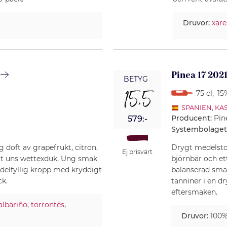
Druvor:
xare
Pinea 17 202
BETYG
15,5
75 cl
,
15
SPANIEN
,
KAS
Producent:
Pin
579:-
Systembolaget
g doft av grapefrukt, citron,
Drygt medelstor,
Ej prisvärt
 ett uns wettexduk. Ung smak
björnbär och ett
delfyllig kropp med kryddigt
balanserad smak
ck.
tanniner i en d
eftersmaken.
albariño
,
torrontés
,
Druvor:
100