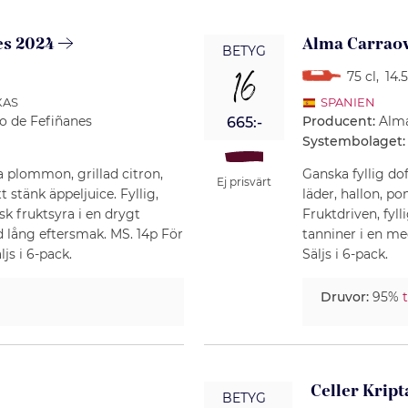
es 2024
Alma Carraov
BETYG
16
75 cl
,
14.
XAS
SPANIEN
o de Fefiñanes
Producent:
Alma
665:-
Systembolaget:
a plommon, grillad citron,
Ganska fyllig do
Ej prisvärt
t stänk äppeljuice. Fyllig,
läder, hallon, p
k fruktsyra i en drygt
Fruktdriven, fyl
 lång eftersmak. MS. 14p För
tanniner i en m
js i 6-pack.
Säljs i 6-pack.
Druvor:
95%
Celler Krip
BETYG