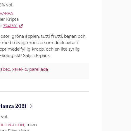
.5% vol.
VARRA
ler Kripta
:
7741301
rosor, gröna äpplen, tutti frutti, banan och
ak med trevlig mousse som dock avtar i
ppt medelfyllig kropp, och en lite syrlig
 Ekologiskt! Säljs i 6-pack.
abeo
,
xarel-lo
,
parellada
rianza 2021
 vol.
TILIEN-LEÓN
, TORO