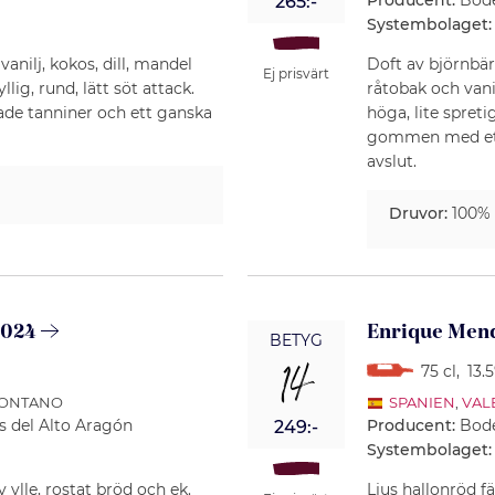
Producent:
Bode
265:-
Systembolaget:
vanilj, kokos, dill, mandel
Doft av björnbär
Ej prisvärt
g, rund, lätt söt attack.
råtobak och vani
de tanniner och ett ganska
höga, lite spret
gommen med ett 
avslut.
Druvor:
100%
2024
Enrique Mend
BETYG
14
75 cl
,
13.
MONTANO
SPANIEN
,
VAL
s del Alto Aragón
Producent:
Bode
249:-
Systembolaget:
 ylle, rostat bröd och ek.
Ljus hallonröd fä