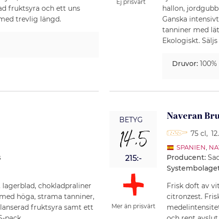
Ej prisvärt
d fruktsyra och ett uns
hallon, jordgubb
med trevlig längd.
Ganska intensivt
tanniner med lät
Ekologiskt. Säljs
Druvor:
100%
Naveran Bru
BETYG
14,5
75 cl
,
12
SPANIEN
,
NA
s
Producent:
Sa
215:-
Systembolaget
 lagerblad, chokladpraliner
Frisk doft av v
med höga, strama tanniner,
citronzest. Fri
Mer än prisvärt
lanserad fruktsyra samt ett
medelintensitet
 6-pack.
och rent avslut.