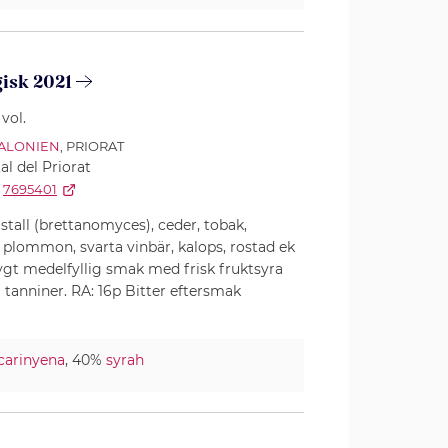
isk 2021
vol.
ALONIEN
, PRIORAT
al del Priorat
7695401
stall (brettanomyces), ceder, tobak,
 plommon, svarta vinbär, kalops, rostad ek
ygt medelfyllig smak med frisk fruktsyra
tanniner. RA: 16p Bitter eftersmak
carinyena
, 40%
syrah