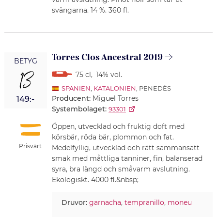
svängarna. 14 %. 360 fl.
Torres Clos Ancestral 2019
BETYG
13
75 cl
,
14% vol.
SPANIEN
,
KATALONIEN
, PENEDÈS
Producent:
Miguel Torres
149:-
Systembolaget:
93301
Öppen, utvecklad och fruktig doft med
körsbär, röda bär, plommon och fat.
Prisvärt
Medelfyllig, utvecklad och rätt sammansatt
smak med måttliga tanniner, fin, balanserad
syra, bra längd och småvarm avslutning.
Ekologiskt. 4000 fl.&nbsp;
Druvor:
garnacha
,
tempranillo
,
moneu