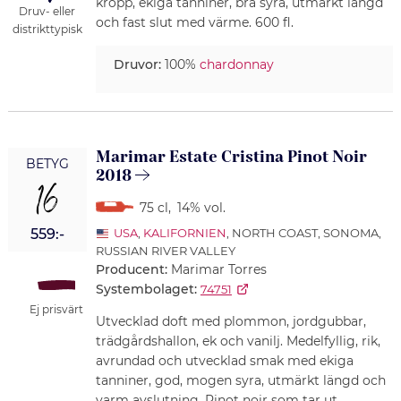
kropp, ekiga tanniner, bra syra, utmärkt längd
Druv- eller
och fast slut med värme. 600 fl.
distrikttypisk
Druvor:
100%
chardonnay
Marimar Estate Cristina Pinot Noir
BETYG
2018
16
75 cl
,
14% vol.
559:-
USA
,
KALIFORNIEN
, NORTH COAST, SONOMA,
RUSSIAN RIVER VALLEY
Producent:
Marimar Torres
Systembolaget:
74751
Ej prisvärt
Utvecklad doft med plommon, jordgubbar,
trädgårdshallon, ek och vanilj. Medelfyllig, rik,
avrundad och utvecklad smak med ekiga
tanniner, god, mogen syra, utmärkt längd och
varm avslutning. Pinot noir som tar ut