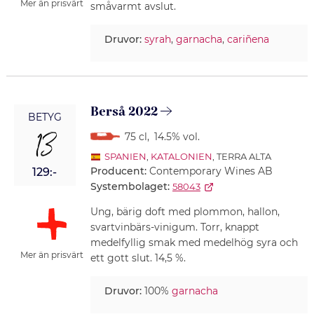
Mer än prisvärt
småvarmt avslut.
Druvor:
syrah
,
garnacha
,
cariñena
Berså 2022
BETYG
13
75 cl
,
14.5% vol.
SPANIEN
,
KATALONIEN
, TERRA ALTA
Producent:
Contemporary Wines AB
129:-
Systembolaget:
58043
Ung, bärig doft med plommon, hallon,
svartvinbärs-vinigum. Torr, knappt
medelfyllig smak med medelhög syra och
Mer än prisvärt
ett gott slut. 14,5 %.
Druvor:
100%
garnacha