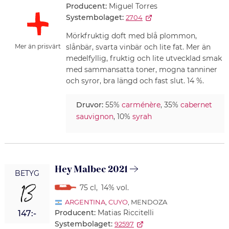
Producent:
Miguel Torres
Systembolaget:
2704
Mörkfruktig doft med blå plommon,
slånbär, svarta vinbär och lite fat. Mer än
Mer än prisvärt
medelfyllig, fruktig och lite utvecklad smak
med sammansatta toner, mogna tanniner
och syror, bra längd och fast slut. 14 %.
Druvor:
55%
carménère
, 35%
cabernet
sauvignon
, 10%
syrah
Hey Malbec 2021
BETYG
13
75 cl
,
14% vol.
ARGENTINA
,
CUYO
, MENDOZA
Producent:
Matias Riccitelli
147:-
Systembolaget:
92597