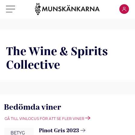
Klicka för
Klicka för meny
The Wine & Spirits
Collective
Bedömda viner
GÅ TILL VINLOCUS FÖR ATT SE FLER VINER
Pinot Gris 2023
BETYG