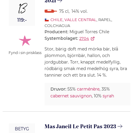
2021
13
75 cl
,
14% vol.
119:-
CHILE
,
VALLE CENTRAL
, RAPEL,
COLCHAGUA
Producent:
Miguel Torres Chile
Systembolaget:
2704
Stor, bärig doft med mörka bär, blå
Fynd i sin prisklass
plommon, björnbär, hallon, och
jordgubbar. Torr, knappt medelfyllig,
rödbärig smak med medelhög syra, bra
tanniner och ett bra slut. 14 %.
Druvor:
55%
carménère
, 35%
cabernet sauvignon
, 10%
syrah
Mas Janeil Le Petit Pas 2023
BETYG