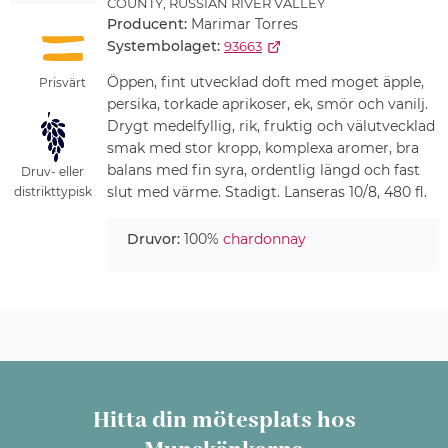
COUNTY, RUSSIAN RIVER VALLEY
Producent:
Marimar Torres
Systembolaget:
93663
Öppen, fint utvecklad doft med moget äpple,
Prisvärt
persika, torkade aprikoser, ek, smör och vanilj.
Drygt medelfyllig, rik, fruktig och välutvecklad
smak med stor kropp, komplexa aromer, bra
balans med fin syra, ordentlig längd och fast
Druv- eller
slut med värme. Stadigt. Lanseras 10/8, 480 fl.
distrikttypisk
Druvor:
100%
chardonnay
Hitta din mötesplats hos