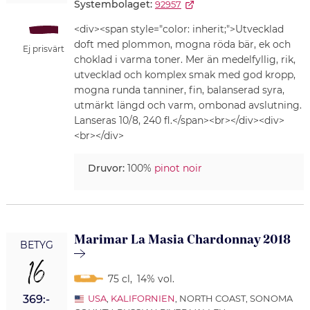
Systembolaget:
92957
<div><span style="color: inherit;">Utvecklad
doft med plommon, mogna röda bär, ek och
Ej prisvärt
choklad i varma toner. Mer än medelfyllig, rik,
utvecklad och komplex smak med god kropp,
mogna runda tanniner, fin, balanserad syra,
utmärkt längd och varm, ombonad avslutning.
Lanseras 10/8, 240 fl.</span><br></div><div>
<br></div>
Druvor:
100%
pinot noir
Marimar La Masia Chardonnay 2018
BETYG
16
75 cl
,
14% vol.
369:-
USA
,
KALIFORNIEN
, NORTH COAST, SONOMA