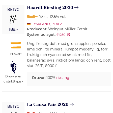
Haardt Riesling 2020
BETYG
14
75 cl
,
12.5% vol.
TYSKLAND
,
PFALZ
Producent:
Weingut Müller Catoir
189:-
Systembolaget:
91250
Ung, fruktig doft med gröna äpplen, persika,
lime och lite mineral. Knappt medelfyllig, torr,
Prisvärt
fruktig och nyanserad smak med fin,
balanserad syra, riktigt bra längd och rent, gott
slut. 26/11, 8000 fl
Druv- eller
Druvor:
100%
riesling
distrikttypisk
La Causa Pais 2020
BETYG