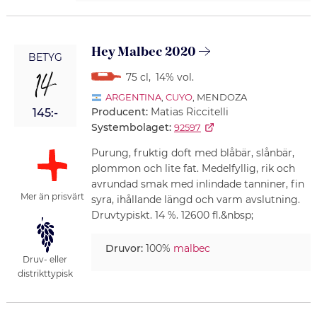
Hey Malbec 2020
BETYG
14
75 cl
,
14% vol.
ARGENTINA
,
CUYO
, MENDOZA
Producent:
Matias Riccitelli
145:-
Systembolaget:
92597
Purung, fruktig doft med blåbär, slånbär,
plommon och lite fat. Medelfyllig, rik och
avrundad smak med inlindade tanniner, fin
Mer än prisvärt
syra, ihållande längd och varm avslutning.
Druvtypiskt. 14 %. 12600 fl.&nbsp;
Druvor:
100%
malbec
Druv- eller
distrikttypisk