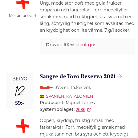
Ung, medelstor doft med gula frukter,
gråpäron och lagerblad. Torr, medelfyllig
Mer än prisvärt
smak med rund fruktighet, bra syra och en
lång, sötsyrlig fruktighet som avslutas med
en kryddighet och lite värme. 7 g/l socker.
Druvor:
100%
pinot gris
Sangre de Toro Reserva 2021
BETYG
12
37.5 cl
,
14.5% vol.
SPANIEN
,
KATALONIEN
Producent:
Miguel Torres
59:-
Systembolaget:
2686
Öppen, kryddig, fruktig smak med
fatkaraktär. Torr, medelfyllig smak med
mjuka tanniner, bra syra och ett kryddigt