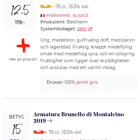
12,5
75 cl
,
13.5% vol.
FRANKRIKE
,
ALSACE
Producent:
Bestheim
119:-
Systembolaget:
2899
Ung, medelstor, gulfruktig doft med päron
och lagerblad. Fruktig, knappt medelfyllig
smak med medelhög syra, och en sötsyrlig
Mer än prisvärt
fruktighet som ligger över kryddigheten
och avslutas med ett varmt inslag.
Druvor:
100%
pinot gris
Armatura Brunello di Montalcino
BETYG
2019
15
75 cl
,
13.5% vol.