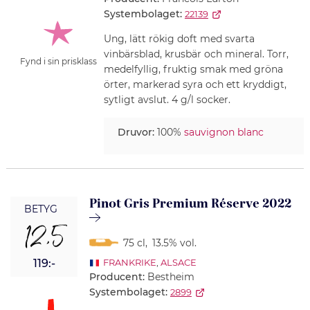
Systembolaget:
22139
Ung, lätt rökig doft med svarta
vinbärsblad, krusbär och mineral. Torr,
Fynd i sin prisklass
medelfyllig, fruktig smak med gröna
örter, markerad syra och ett kryddigt,
sytligt avslut. 4 g/l socker.
Druvor:
100%
sauvignon blanc
Pinot Gris Premium Réserve 2022
BETYG
12,5
75 cl
,
13.5% vol.
119:-
FRANKRIKE
,
ALSACE
Producent:
Bestheim
Systembolaget:
2899