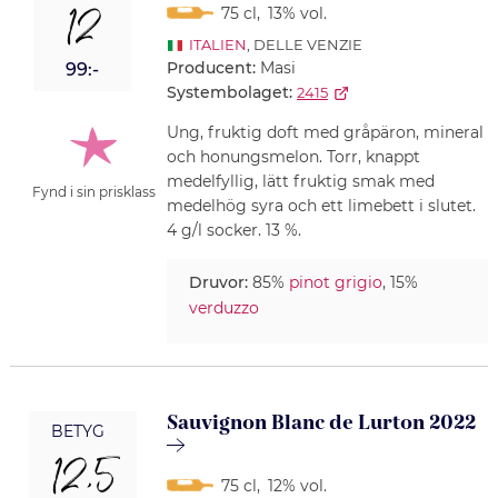
12
75 cl
,
13% vol.
ITALIEN
, DELLE VENZIE
Producent:
Masi
99:-
Systembolaget:
2415
Ung, fruktig doft med gråpäron, mineral
och honungsmelon. Torr, knappt
medelfyllig, lätt fruktig smak med
Fynd i sin prisklass
medelhög syra och ett limebett i slutet.
4 g/l socker. 13 %.
Druvor:
85%
pinot grigio
, 15%
verduzzo
Sauvignon Blanc de Lurton 2022
BETYG
12,5
75 cl
,
12% vol.