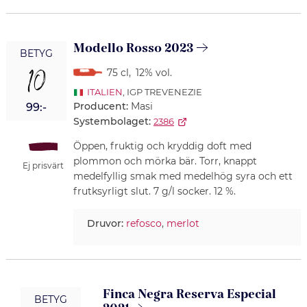
Modello Rosso 2023
BETYG
10
75 cl
,
12% vol.
ITALIEN
, IGP TREVENEZIE
Producent:
Masi
99:-
Systembolaget:
2386
Öppen, fruktig och kryddig doft med
plommon och mörka bär. Torr, knappt
Ej prisvärt
medelfyllig smak med medelhög syra och ett
frutksyrligt slut. 7 g/l socker. 12 %.
Druvor:
refosco
,
merlot
Finca Negra Reserva Especial
BETYG