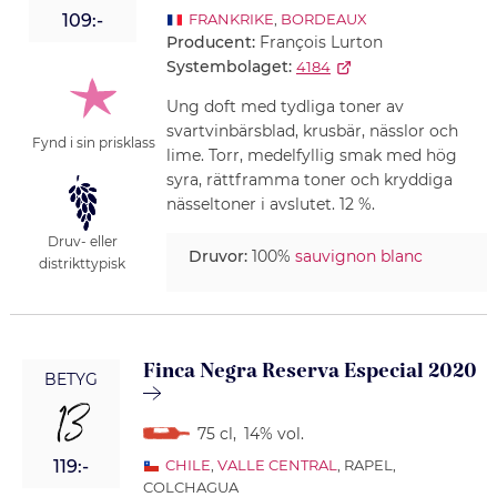
109:-
FRANKRIKE
,
BORDEAUX
Producent:
François Lurton
Systembolaget:
4184
Ung doft med tydliga toner av
svartvinbärsblad, krusbär, nässlor och
Fynd i sin prisklass
lime. Torr, medelfyllig smak med hög
syra, rättframma toner och kryddiga
nässeltoner i avslutet. 12 %.
Druv- eller
Druvor:
100%
sauvignon blanc
distrikttypisk
Finca Negra Reserva Especial 2020
BETYG
13
75 cl
,
14% vol.
119:-
CHILE
,
VALLE CENTRAL
, RAPEL,
COLCHAGUA