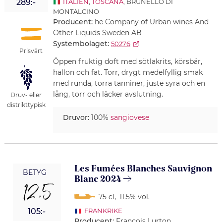
289:-
ITALIEN
,
TOSCANA
, BRUNELLO DI
MONTALCINO
Producent:
he Company of Urban wines And
Other Liquids Sweden AB
Systembolaget:
50276
Prisvärt
Öppen fruktig doft med sötlakrits, körsbär,
hallon och fat. Torr, drygt medelfyllig smak
med runda, torra tanniner, juste syra och en
lång, torr och läcker avslutning.
Druv- eller
distrikttypisk
Druvor:
100%
sangiovese
Les Fumées Blanches Sauvignon
BETYG
Blanc 2024
12,5
75 cl
,
11.5% vol.
105:-
FRANKRIKE
Producent:
Francois Lurton