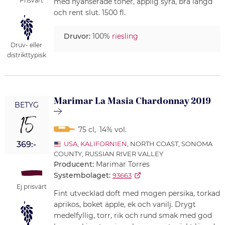
Prisvärt
med nyanserade toner, äpplig syra, bra längd
och rent slut. 1500 fl.
Druvor:
100%
riesling
Druv- eller
distrikttypisk
Marimar La Masia Chardonnay 2019
BETYG
15
75 cl
,
14% vol.
369:-
USA
,
KALIFORNIEN
, NORTH COAST, SONOMA
COUNTY, RUSSIAN RIVER VALLEY
Producent:
Marimar Torres
Systembolaget:
93663
Ej prisvärt
Fint utvecklad doft med mogen persika, torkad
aprikos, boket äpple, ek och vanilj. Drygt
medelfyllig, torr, rik och rund smak med god