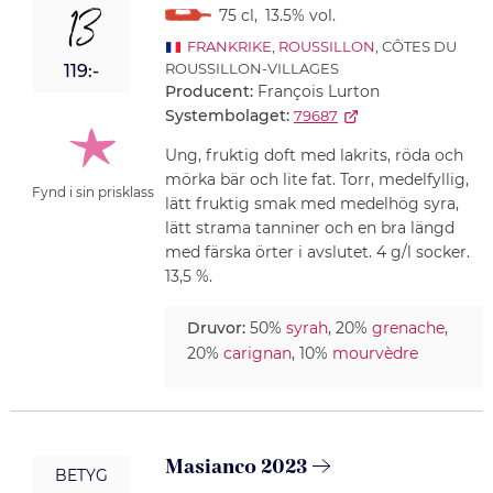
13
75 cl
,
13.5% vol.
FRANKRIKE
,
ROUSSILLON
, CÔTES DU
ROUSSILLON-VILLAGES
119:-
Producent:
François Lurton
Systembolaget:
79687
Ung, fruktig doft med lakrits, röda och
mörka bär och lite fat. Torr, medelfyllig,
Fynd i sin prisklass
lätt fruktig smak med medelhög syra,
lätt strama tanniner och en bra längd
med färska örter i avslutet. 4 g/l socker.
13,5 %.
Druvor:
50%
syrah
, 20%
grenache
,
20%
carignan
, 10%
mourvèdre
Masianco 2023
BETYG