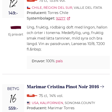
12
75 cl
,
13.5% vol.
CHILE
,
RÉGION DEL SUR
, VALLE DEL ITATA
Producent:
Torres Chile
149:-
Systembolaget:
92277
Ung, fruktig, rödbärig doft med lingon, hallon
och örter i tonerna. Medelfyllig, ung, fruktig
Ej prisvärt
smak med lätta tanniner, mild syra och bra
längd. Vin av paisdruvan, Lanseras 10/8, 7200
fl.&nbsp;
Druvor:
100%
país
Marimar Cristina Pinot Noir 2016
BETYG
16
75 cl
,
14% vol.
USA
,
KALIFORNIEN
, SONOMA COUNTY
Producent:
Marimar Torres
559:-