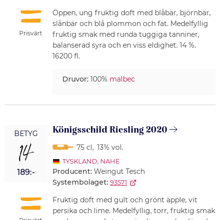
Öppen, ung fruktig doft med blåbär, björnbär,
slånbär och blå plommon och fat. Medelfyllig
Prisvärt
fruktig smak med runda tuggiga tanniner,
balanserad syra och en viss eldighet. 14 %.
16200 fl.
Druvor:
100%
malbec
Königsschild Riesling 2020
BETYG
14
75 cl
,
13% vol.
TYSKLAND
,
NAHE
Producent:
Weingut Tesch
189:-
Systembolaget:
93571
Fruktig doft med gult och grönt äpple, vit
persika och lime. Medelfyllig, torr, fruktig smak