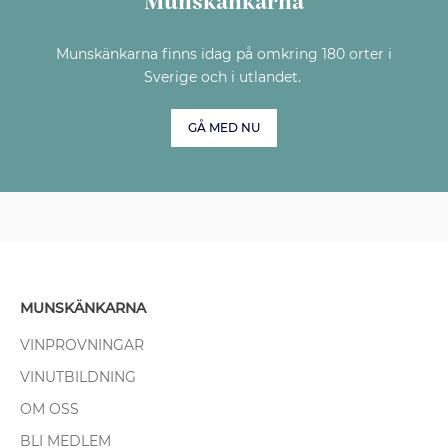
Munskänkarna
Munskänkarna finns idag på omkring 180 orter i
Sverige och i utlandet.
GÅ MED NU
MUNSKÄNKARNA
VINPROVNINGAR
VINUTBILDNING
OM OSS
BLI MEDLEM