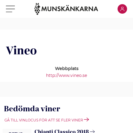
Klicka för
Klicka för meny
Vineo
Webbplats
http://www.vineo.se
Bedömda viner
GÅ TILL VINLOCUS FÖR ATT SE FLER VINER
Chianti Classico 2018