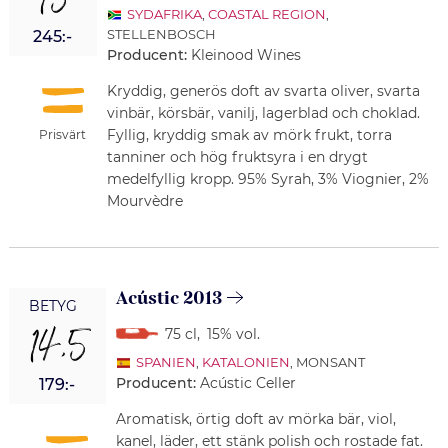
15
SYDAFRIKA
,
COASTAL REGION
,
STELLENBOSCH
245:-
Producent:
Kleinood Wines
Kryddig, generös doft av svarta oliver, svarta
vinbär, körsbär, vanilj, lagerblad och choklad.
Fyllig, kryddig smak av mörk frukt, torra
Prisvärt
tanniner och hög fruktsyra i en drygt
medelfyllig kropp. 95% Syrah, 3% Viognier, 2%
Mourvèdre
Acústic 2013
BETYG
14,5
75 cl
,
15% vol.
SPANIEN
,
KATALONIEN
, MONSANT
Producent:
Acústic Celler
179:-
Aromatisk, örtig doft av mörka bär, viol,
kanel, läder, ett stänk polish och rostade fat.