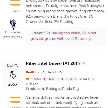
Druvtypisk doft av fläder, svarta vinbärsblad
och sparris. Fruktig smak med frisk fruktsyra i
Prisvärt
en lätt oljig kropp med ganska lång eftersmak.
92% Sauvignon Blanc, 3% Pinot Gris, 3%
Grüner Veltliner, 2% Riesling
Druv- eller
Druvor:
92%
sauvignon blanc
, 3%
pinot
distrikttypisk
gris
, 3%
grüner veltliner
, 2%
riesling
Ribera del Duero DO 2015
BETYG
15
75 cl
,
14.5% vol.
SPANIEN
,
KASTILIEN-LEÓN
, RIBERA DEL
DUERO
265:-
Producent:
Bodegas Prado Rey
Generös doft av mörka bär, rostad ek, läder,
råtobak och ett stänk vanilj. Fyllig smak av
Prisvärt