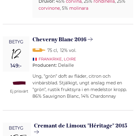
Druvor:
45%
corvina
, 25%
rondinella
, 25%
corvinone
, 5%
molinara
Cheverny Blanc 2016
BETYG
12
75 cl
,
12% vol.
FRANKRIKE
,
LOIRE
Producent:
Delaille
149:-
Ung, "grön" doft av fläder, citron och
vinbärsblad. Stjälkigt, ungt anslag med en
"grön", rustik fruktsyra i en medelstor kropp.
Ej prisvärt
86% Sauvignon Blanc, 14% Chardonnay
Cremant de Limoux "Héritage" 2015
BETYG