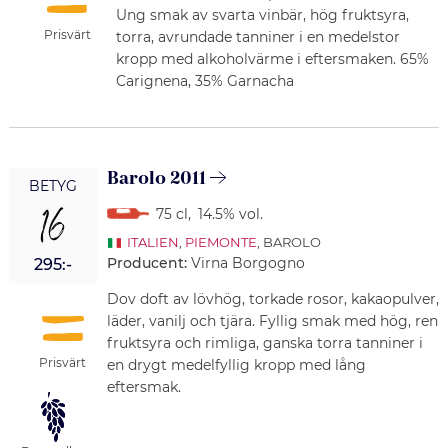
Ung smak av svarta vinbär, hög fruktsyra,
Prisvärt
torra, avrundade tanniner i en medelstor
kropp med alkoholvärme i eftersmaken. 65%
Carignena, 35% Garnacha
Barolo 2011
BETYG
16
75 cl
,
14.5% vol.
ITALIEN
,
PIEMONTE
, BAROLO
Producent:
Virna Borgogno
295:-
Dov doft av lövhög, torkade rosor, kakaopulver,
läder, vanilj och tjära. Fyllig smak med hög, ren
fruktsyra och rimliga, ganska torra tanniner i
Prisvärt
en drygt medelfyllig kropp med lång
eftersmak.