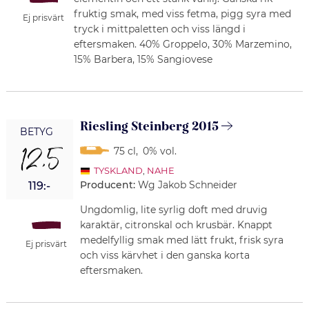
fruktig smak, med viss fetma, pigg syra med
Ej prisvärt
tryck i mittpaletten och viss längd i
eftersmaken. 40% Groppelo, 30% Marzemino,
15% Barbera, 15% Sangiovese
Riesling Steinberg 2015
BETYG
12,5
75 cl
,
0% vol.
TYSKLAND
,
NAHE
Producent:
Wg Jakob Schneider
119:-
Ungdomlig, lite syrlig doft med druvig
karaktär, citronskal och krusbär. Knappt
medelfyllig smak med lätt frukt, frisk syra
Ej prisvärt
och viss kärvhet i den ganska korta
eftersmaken.