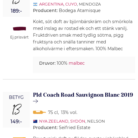
13
ARGENTINA
,
CUYO
, MENDOZA
Producent:
Bodega Atamisque
189:-
Kokt, söt doft av björnbärskräm och smörkola
med inslag av rostad ek och ett stänk vanilj.
Fruktdriven smak med tydlig sötma, pigg
Ej prisvärt
fruktsyra och snälla tanniner med
alkoholvärme i eftersmaken. 100% Malbec
Druvor:
100%
malbec
Pld Coach Road Sauvignon Blanc 2019
BETYG
13
75 cl
,
13% vol.
149:-
NYA ZEELAND
,
SYDÖN
, NELSON
Producent:
Seifried Estate