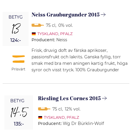
Neiss Grauburgunder 2015
BETYG
13
75 cl
,
0% vol.
TYSKLAND
,
PFALZ
Producent:
Neiss
124:-
Frisk, druvig doft av färska aprikoser,
passionsfrukt och lakrits. Ganska fyllig, torr
smak med bra men aningen kartig frukt, höga
Prisvärt
syror och visst tryck. 100% Grauburgunder
Riesling Les Cornes 2015
BETYG
14,5
75 cl
,
12% vol.
TYSKLAND
,
PFALZ
Producent:
Wg Dr Bürklin-Wolf
135:-