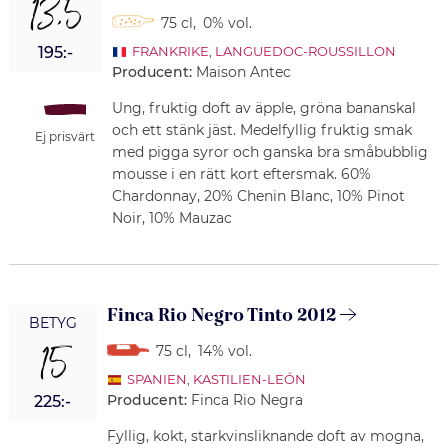
13,5
75 cl
,
0% vol.
195:-
FRANKRIKE
,
LANGUEDOC-ROUSSILLON
Producent:
Maison Antec
Ung, fruktig doft av äpple, gröna bananskal
och ett stänk jäst. Medelfyllig fruktig smak
Ej prisvärt
med pigga syror och ganska bra småbubblig
mousse i en rätt kort eftersmak. 60%
Chardonnay, 20% Chenin Blanc, 10% Pinot
Noir, 10% Mauzac
Finca Rio Negro Tinto 2012
BETYG
15
75 cl
,
14% vol.
SPANIEN
,
KASTILIEN-LEÓN
Producent:
Finca Rio Negra
225:-
Fyllig, kokt, starkvinsliknande doft av mogna,