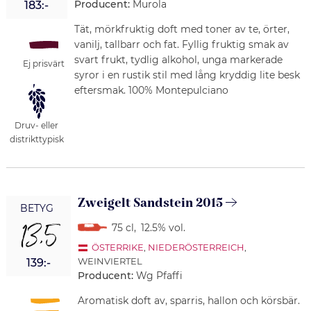
Producent:
Murola
183:-
Tät, mörkfruktig doft med toner av te, örter,
vanilj, tallbarr och fat. Fyllig fruktig smak av
svart frukt, tydlig alkohol, unga markerade
Ej prisvärt
syror i en rustik stil med lång kryddig lite besk
eftersmak. 100% Montepulciano
Druv- eller
distrikttypisk
Zweigelt Sandstein 2015
BETYG
13,5
75 cl
,
12.5% vol.
ÖSTERRIKE
,
NIEDERÖSTERREICH
,
WEINVIERTEL
139:-
Producent:
Wg Pfaffi
Aromatisk doft av, sparris, hallon och körsbär.