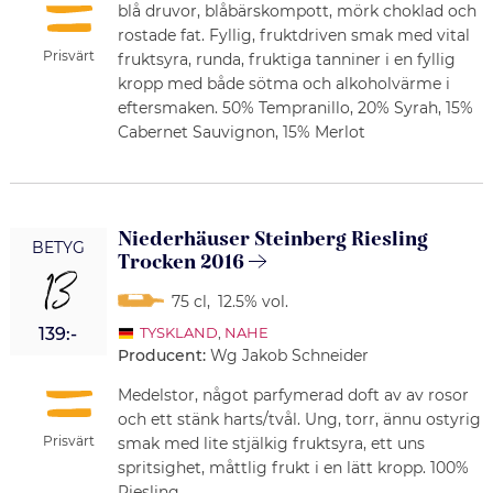
blå druvor, blåbärskompott, mörk choklad och
rostade fat. Fyllig, fruktdriven smak med vital
Prisvärt
fruktsyra, runda, fruktiga tanniner i en fyllig
kropp med både sötma och alkoholvärme i
eftersmaken. 50% Tempranillo, 20% Syrah, 15%
Cabernet Sauvignon, 15% Merlot
Niederhäuser Steinberg Riesling
BETYG
Trocken 2016
13
75 cl
,
12.5% vol.
139:-
TYSKLAND
,
NAHE
Producent:
Wg Jakob Schneider
Medelstor, något parfymerad doft av av rosor
och ett stänk harts/tvål. Ung, torr, ännu ostyrig
Prisvärt
smak med lite stjälkig fruktsyra, ett uns
spritsighet, måttlig frukt i en lätt kropp. 100%
Riesling