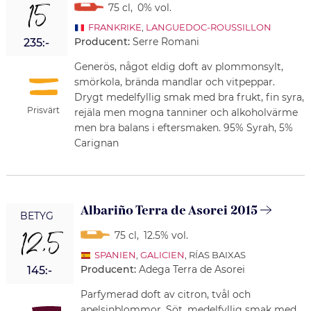
15
75 cl
,
0% vol.
FRANKRIKE
,
LANGUEDOC-ROUSSILLON
Producent:
Serre Romani
235:-
Generös, något eldig doft av plommonsylt,
smörkola, brända mandlar och vitpeppar.
Drygt medelfyllig smak med bra frukt, fin syra,
Prisvärt
rejäla men mogna tanniner och alkoholvärme
men bra balans i eftersmaken. 95% Syrah, 5%
Carignan
Albariño Terra de Asorei 2015
BETYG
12,5
75 cl
,
12.5% vol.
SPANIEN
,
GALICIEN
, RÍAS BAIXAS
Producent:
Adega Terra de Asorei
145:-
Parfymerad doft av citron, tvål och
apelsinblommor. Söt, medelfyllig smak med