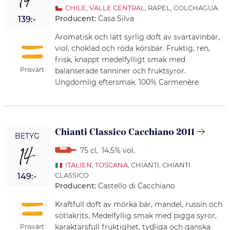
14
CHILE
,
VALLE CENTRAL
, RAPEL, COLCHAGUA
Producent:
Casa Silva
139:-
Aromatisk och lätt syrlig doft av svartavinbär,
viol, choklad och röda körsbär. Fruktig, ren,
frisk, knappt medelfylligt smak med
Prisvärt
balanserade tanniner och fruktsyror.
Ungdomlig eftersmak. 100% Carmenère
Chianti Classico Cacchiano 2011
BETYG
14
75 cl
,
14.5% vol.
ITALIEN
,
TOSCANA
, CHIANTI, CHIANTI
CLASSICO
149:-
Producent:
Castello di Cacchiano
Kraftfull doft av mörka bär, mandel, russin och
sötlakrits. Medelfyllig smak med pigga syror,
karaktärsfull fruktighet, tydliga och ganska
Prisvärt