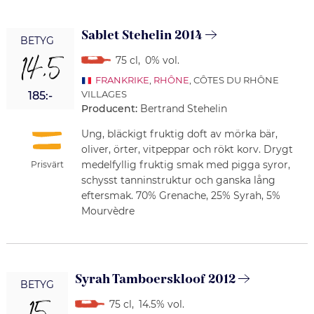
Sablet Stehelin 2014
BETYG
14,5
75 cl
,
0% vol.
FRANKRIKE
,
RHÔNE
, CÔTES DU RHÔNE
VILLAGES
185:-
Producent:
Bertrand Stehelin
Ung, bläckigt fruktig doft av mörka bär,
oliver, örter, vitpeppar och rökt korv. Drygt
medelfyllig fruktig smak med pigga syror,
Prisvärt
schysst tanninstruktur och ganska lång
eftersmak. 70% Grenache, 25% Syrah, 5%
Mourvèdre
Syrah Tamboerskloof 2012
BETYG
75 cl
,
14.5% vol.