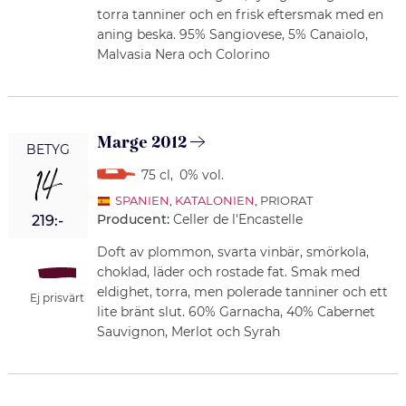
torra tanniner och en frisk eftersmak med en
aning beska. 95% Sangiovese, 5% Canaiolo,
Malvasia Nera och Colorino
Marge 2012
BETYG
14
75 cl
,
0% vol.
SPANIEN
,
KATALONIEN
, PRIORAT
Producent:
Celler de l'Encastelle
219:-
Doft av plommon, svarta vinbär, smörkola,
choklad, läder och rostade fat. Smak med
eldighet, torra, men polerade tanniner och ett
Ej prisvärt
lite bränt slut. 60% Garnacha, 40% Cabernet
Sauvignon, Merlot och Syrah