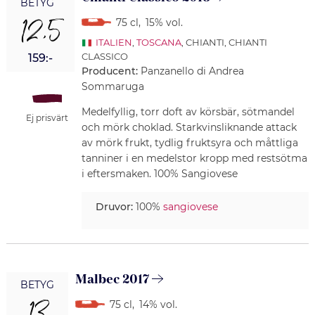
BETYG
12,5
75 cl
,
15% vol.
ITALIEN
,
TOSCANA
, CHIANTI, CHIANTI
CLASSICO
159:-
Producent:
Panzanello di Andrea
Sommaruga
Medelfyllig, torr doft av körsbär, sötmandel
Ej prisvärt
och mörk choklad. Starkvinsliknande attack
av mörk frukt, tydlig fruktsyra och måttliga
tanniner i en medelstor kropp med restsötma
i eftersmaken. 100% Sangiovese
Druvor:
100%
sangiovese
Malbec 2017
BETYG
75 cl
,
14% vol.