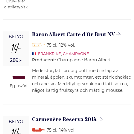
Druv- eller
distrikttypisk
Baron Albert Carte d'Or Brut NV
BETYG
14
75 cl
,
12% vol.
FRANKRIKE
,
CHAMPAGNE
Producent:
Champagne Baron Albert
289:-
Medelstor, lätt brödig doft med inslag av
mineral, äpplen, skumtomtar, ett stänk choklad
och apelsin. Medelfyllig smak med lätt sötma,
Ej prisvärt
något kartig fruktsyra och måttlig mousse.
Carmenère Reserva 2014
BETYG
75 cl
,
14% vol.