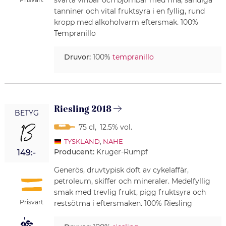
svarta vinbär och björnbär med fina, sandiga
tanniner och vital fruktsyra i en fyllig, rund
kropp med alkoholvarm eftersmak. 100%
Tempranillo
Druvor:
100%
tempranillo
Riesling 2018
BETYG
13
75 cl
,
12.5% vol.
TYSKLAND
,
NAHE
Producent:
Kruger-Rumpf
149:-
Generös, druvtypisk doft av cykelaffär,
petroleum, skiffer och mineraler. Medelfyllig
smak med trevlig frukt, pigg fruktsyra och
Prisvärt
restsötma i eftersmaken. 100% Riesling