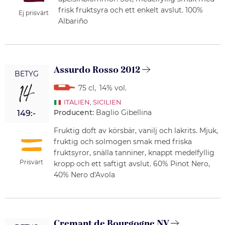
frisk fruktsyra och ett enkelt avslut. 100%
Ej prisvärt
Albariño
Assurdo Rosso 2012
BETYG
14
75 cl
,
14% vol.
ITALIEN
,
SICILIEN
Producent:
Baglio Gibellina
149:-
Fruktig doft av körsbär, vanilj och lakrits. Mjuk,
fruktig och solmogen smak med friska
fruktsyror, snälla tanniner, knappt medelfyllig
Prisvärt
kropp och ett saftigt avslut. 60% Pinot Nero,
40% Nero d'Avola
Cremant de Bourgogne NV