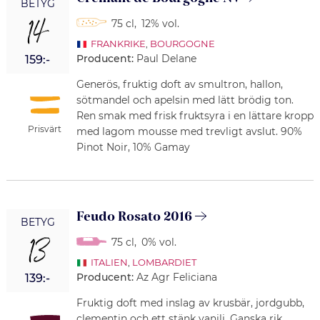
BETYG
14
75 cl
,
12% vol.
FRANKRIKE
,
BOURGOGNE
Producent:
Paul Delane
159:-
Generös, fruktig doft av smultron, hallon,
sötmandel och apelsin med lätt brödig ton.
Ren smak med frisk fruktsyra i en lättare kropp
Prisvärt
med lagom mousse med trevligt avslut. 90%
Pinot Noir, 10% Gamay
Feudo Rosato 2016
BETYG
13
75 cl
,
0% vol.
ITALIEN
,
LOMBARDIET
Producent:
Az Agr Feliciana
139:-
Fruktig doft med inslag av krusbär, jordgubb,
clementin och ett stänk vanilj. Ganska rik