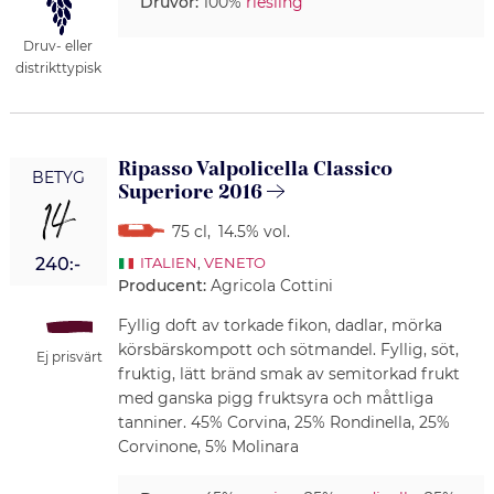
Druvor:
100%
riesling
Druv- eller
distrikttypisk
Ripasso Valpolicella Classico
BETYG
Superiore 2016
14
75 cl
,
14.5% vol.
240:-
ITALIEN
,
VENETO
Producent:
Agricola Cottini
Fyllig doft av torkade fikon, dadlar, mörka
körsbärskompott och sötmandel. Fyllig, söt,
Ej prisvärt
fruktig, lätt bränd smak av semitorkad frukt
med ganska pigg fruktsyra och måttliga
tanniner. 45% Corvina, 25% Rondinella, 25%
Corvinone, 5% Molinara