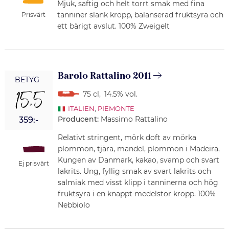
Mjuk, saftig och helt torrt smak med fina
tanniner slank kropp, balanserad fruktsyra och
Prisvärt
ett bärigt avslut. 100% Zweigelt
Barolo Rattalino 2011
BETYG
15,5
75 cl
,
14.5% vol.
ITALIEN
,
PIEMONTE
Producent:
Massimo Rattalino
359:-
Relativt stringent, mörk doft av mörka
plommon, tjära, mandel, plommon i Madeira,
Kungen av Danmark, kakao, svamp och svart
Ej prisvärt
lakrits. Ung, fyllig smak av svart lakrits och
salmiak med visst klipp i tanninerna och hög
fruktsyra i en knappt medelstor kropp. 100%
Nebbiolo