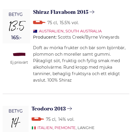
Shiraz Flavabom 2015
BETYG
13,5
75 cl
,
15.5% vol.
AUSTRALIEN
,
SOUTH AUSTRALIA
Producent:
Scotts Creek/Byrne Vineyards
165:-
Doft av mörka frukter och bär som björnbär,
plommon och moreller samt gummi.
Påtagligt söt, fruktig och fyllig smak med
Ej prisvärt
alkoholvärme. Rund kropp med mjuka
tanniner, behaglig fruktsyra och ett eldigt
avslut. 100% Shiraz
Teodoro 2013
BETYG
14
75 cl
,
14% vol.
ITALIEN
,
PIEMONTE
, LANGHE