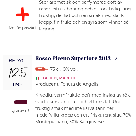
Stor aromatisk och parfymerad doft av
rosor, citrus, honung och citron. Livlig, ung,
fruktig, delikat och ren smak med slank
kropp, fin frukt och en syra som vinner på
Mer än prisvärt
lagring.
Rosso Piceno Superiore 2013
BETYG
12,5
75 cl
,
0% vol.
ITALIEN
,
MARCHE
Producent:
Tenuta de Angelis
119:-
Kryddig, varmfruktig doft med inslag av rök,
svarta körsbär, örter och ett uns fat. Ung
fruktig smak med lite kärva tanniner,
Ej prisvärt
medelfyllig kropp och ett friskt rent slut. 70%
Montepulciano, 30% Sangiovese