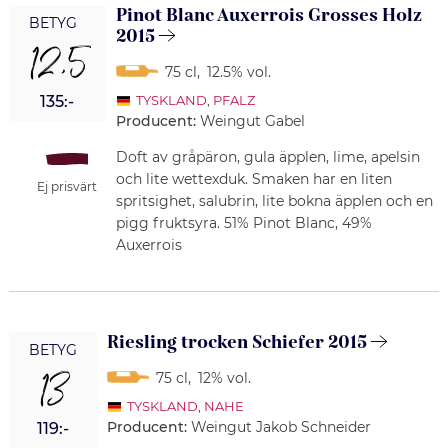
Pinot Blanc Auxerrois Grosses Holz
BETYG
2015
12,5
75 cl
,
12.5% vol.
135:-
TYSKLAND
,
PFALZ
Producent:
Weingut Gabel
Doft av gråpäron, gula äpplen, lime, apelsin
och lite wettexduk. Smaken har en liten
Ej prisvärt
spritsighet, salubrin, lite bokna äpplen och en
pigg fruktsyra. 51% Pinot Blanc, 49%
Auxerrois
Riesling trocken Schiefer 2015
BETYG
13
75 cl
,
12% vol.
TYSKLAND
,
NAHE
Producent:
Weingut Jakob Schneider
119:-