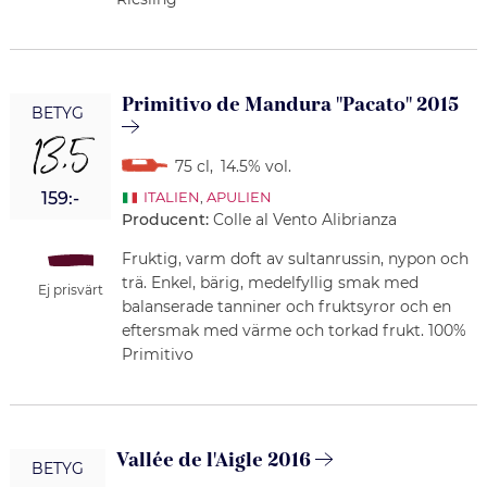
Primitivo de Mandura "Pacato" 2015
BETYG
13,5
75 cl
,
14.5% vol.
159:-
ITALIEN
,
APULIEN
Producent:
Colle al Vento Alibrianza
Fruktig, varm doft av sultanrussin, nypon och
trä. Enkel, bärig, medelfyllig smak med
Ej prisvärt
balanserade tanniner och fruktsyror och en
eftersmak med värme och torkad frukt. 100%
Primitivo
Vallée de l'Aigle 2016
BETYG