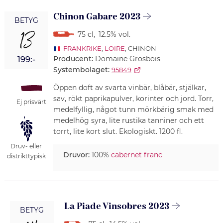
Chinon Gabare 2023
BETYG
13
75 cl
,
12.5% vol.
FRANKRIKE
,
LOIRE
, CHINON
Producent:
Domaine Grosbois
199:-
Systembolaget:
95849
Öppen doft av svarta vinbär, blåbär, stjälkar,
sav, rökt paprikapulver, korinter och jord. Torr,
Ej prisvärt
medelfyllig, något tunn mörkbärig smak med
medelhög syra, lite rustika tanniner och ett
torrt, lite kort slut. Ekologiskt. 1200 fl.
Druv- eller
Druvor:
100%
cabernet franc
distrikttypisk
La Piade Vinsobres 2023
BETYG