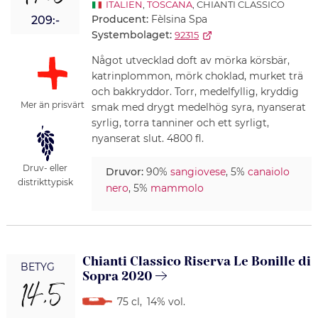
ITALIEN
,
TOSCANA
, CHIANTI CLASSICO
Producent:
Fèlsina Spa
209:-
Systembolaget:
92315
Något utvecklad doft av mörka körsbär,
katrinplommon, mörk choklad, murket trä
och bakkryddor. Torr, medelfyllig, kryddig
Mer än prisvärt
smak med drygt medelhög syra, nyanserat
syrlig, torra tanniner och ett syrligt,
nyanserat slut. 4800 fl.
Druv- eller
Druvor:
90%
sangiovese
, 5%
canaiolo
distrikttypisk
nero
, 5%
mammolo
Chianti Classico Riserva Le Bonille di
BETYG
Sopra 2020
14,5
75 cl
,
14% vol.