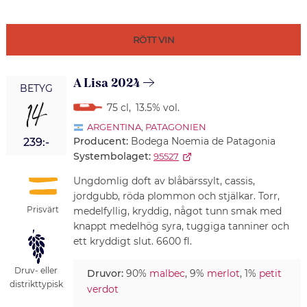
RÖTT VIN
A Lisa 2024
BETYG
14
75 cl
,
13.5% vol.
ARGENTINA
,
PATAGONIEN
Producent:
Bodega Noemia de Patagonia
239:-
Systembolaget:
95527
Ungdomlig doft av blåbärssylt, cassis,
jordgubb, röda plommon och stjälkar. Torr,
Prisvärt
medelfyllig, kryddig, något tunn smak med
knappt medelhög syra, tuggiga tanniner och
ett kryddigt slut. 6600 fl.
Druv- eller
Druvor:
90%
malbec
, 9%
merlot
, 1%
petit
distrikttypisk
verdot