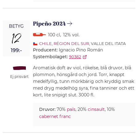
Pipeño 2024
BETYG
12
100 cl
,
12% vol.
CHILE
,
RÉGION DEL SUR
, VALLE DEL ITATA
Producent:
Ignacio Pino Román
199:-
Systembolaget:
90362
Aromatisk doft av viol, rökelse, blå druvor, blå
plommon, hönsgård och jord. Torr, knappt
Ej prisvärt
medelfyllig, tunn mörkbärig och kryddig smak
med dryg medelhög syra, fina tanniner och ett
kort, lite snipigt slut. 3000 fl.
Druvor:
70%
país
, 20%
cinsault
, 10%
cabernet franc