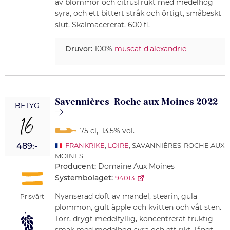
av blommor och citrusfrukt med medelhög
syra, och ett bittert stråk och örtigt, småbeskt
slut. Skalmacererat. 600 fl.
Druvor:
100%
muscat d'alexandrie
Savennières-Roche aux Moines 2022
BETYG
16
75 cl
,
13.5% vol.
489:-
FRANKRIKE
,
LOIRE
, SAVANNIÈRES-ROCHE AUX
MOINES
Producent:
Domaine Aux Moines
Systembolaget:
94013
Nyanserad doft av mandel, stearin, gula
Prisvärt
plommon, gult äpple och kvitten och våt sten.
Torr, drygt medelfyllig, koncentrerat fruktig