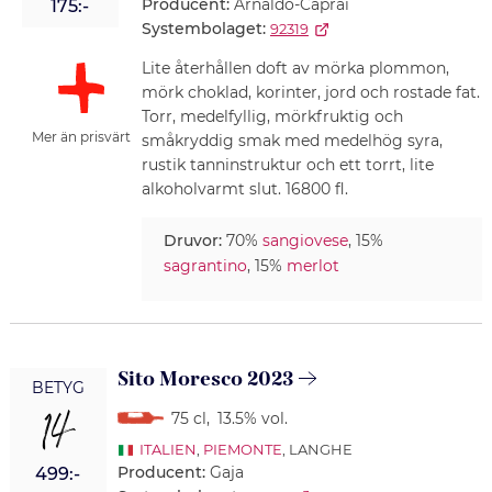
Producent:
Arnaldo-Caprai
175:-
Systembolaget:
92319
Lite återhållen doft av mörka plommon,
mörk choklad, korinter, jord och rostade fat.
Torr, medelfyllig, mörkfruktig och
Mer än prisvärt
småkryddig smak med medelhög syra,
rustik tanninstruktur och ett torrt, lite
alkoholvarmt slut. 16800 fl.
Druvor:
70%
sangiovese
, 15%
sagrantino
, 15%
merlot
Sito Moresco 2023
BETYG
14
75 cl
,
13.5% vol.
ITALIEN
,
PIEMONTE
, LANGHE
Producent:
Gaja
499:-