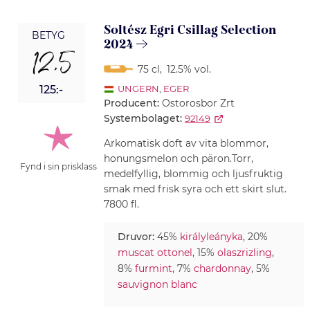
Soltész Egri Csillag Selection
BETYG
2024
12,5
75 cl
,
12.5% vol.
125:-
UNGERN
,
EGER
Producent:
Ostorosbor Zrt
Systembolaget:
92149
Arkomatisk doft av vita blommor,
honungsmelon och päron.Torr,
Fynd i sin prisklass
medelfyllig, blommig och ljusfruktig
smak med frisk syra och ett skirt slut.
7800 fl.
Druvor:
45%
királyleányka
, 20%
muscat ottonel
, 15%
olaszrizling
,
8%
furmint
, 7%
chardonnay
, 5%
sauvignon blanc