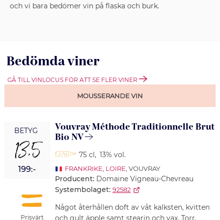
och vi bara bedömer vin på flaska och burk.
Bedömda viner
GÅ TILL VINLOCUS FÖR ATT SE FLER VINER
MOUSSERANDE VIN
Vouvray Méthode Traditionnelle Brut
BETYG
Bio NV
13,5
75 cl
,
13% vol.
199:-
FRANKRIKE
,
LOIRE
, VOUVRAY
Producent:
Domaine Vigneau-Chevreau
Systembolaget:
92582
Något återhållen doft av våt kalksten, kvitten
Prisvärt
och gult äpple samt stearin och vax. Torr,