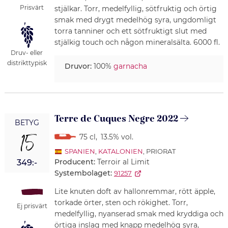
Prisvärt
stjälkar. Torr, medelfyllig, sötfruktig och örtig
smak med drygt medelhög syra, ungdomligt
torra tanniner och ett sötfruktigt slut med
stjälkig touch och någon mineralsälta. 6000 fl.
Druv- eller
distrikttypisk
Druvor:
100%
garnacha
Terre de Cuques Negre 2022
BETYG
15
75 cl
,
13.5% vol.
SPANIEN
,
KATALONIEN
, PRIORAT
Producent:
Terroir al Limit
349:-
Systembolaget:
91257
Lite knuten doft av hallonremmar, rött äpple,
torkade örter, sten och rökighet. Torr,
Ej prisvärt
medelfyllig, nyanserad smak med kryddiga och
örtiga inslag med knapp medelhög syra,