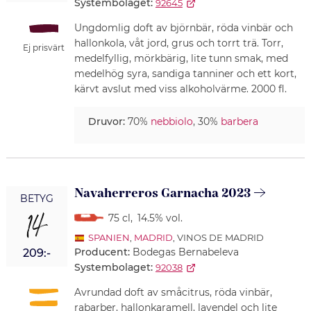
Systembolaget:
92645
Ungdomlig doft av björnbär, röda vinbär och
hallonkola, våt jord, grus och torrt trä. Torr,
Ej prisvärt
medelfyllig, mörkbärig, lite tunn smak, med
medelhög syra, sandiga tanniner och ett kort,
kärvt avslut med viss alkoholvärme. 2000 fl.
Druvor:
70%
nebbiolo
, 30%
barbera
Navaherreros Garnacha 2023
BETYG
14
75 cl
,
14.5% vol.
SPANIEN
,
MADRID
, VINOS DE MADRID
Producent:
Bodegas Bernabeleva
209:-
Systembolaget:
92038
Avrundad doft av småcitrus, röda vinbär,
rabarber, hallonkaramell, lavendel och lite