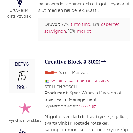
balanserade tanniner och ett gott, nyansrikt
slut med en hel del ek. 600 fl.
Druv- eller
distrikttypisk
Druvor:
77%
tinto fino
, 13%
cabernet
sauvignon
, 10%
merlot
Creative Block 5 2022
BETYG
15
75 cl
,
14% vol.
SYDAFRIKA
,
COASTAL REGION
,
STELLENBOSCH
199:-
Producent:
Spier Wines a Division of
Spier Farm Management
Systembolaget:
93557
Något utvecklad doft av blyerts, stjälkar,
Fynd i sin prisklass
svarta vinbär, rostade rotsaker,
katrinplommon, korinter och kryddskåp.