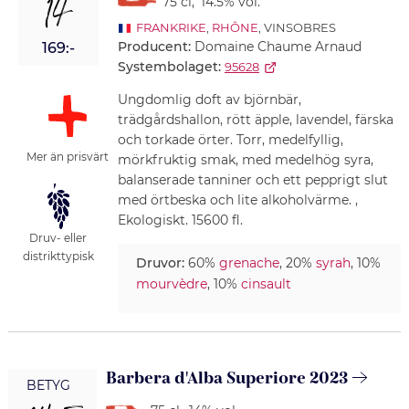
14
75 cl
,
14.5% vol.
FRANKRIKE
,
RHÔNE
, VINSOBRES
Producent:
Domaine Chaume Arnaud
169:-
Systembolaget:
95628
Ungdomlig doft av björnbär,
trädgårdshallon, rött äpple, lavendel, färska
och torkade örter. Torr, medelfyllig,
Mer än prisvärt
mörkfruktig smak, med medelhög syra,
balanserade tanniner och ett pepprigt slut
med örtbeska och lite alkoholvärme. ,
Ekologiskt. 15600 fl.
Druv- eller
distrikttypisk
Druvor:
60%
grenache
, 20%
syrah
, 10%
mourvèdre
, 10%
cinsault
Barbera d'Alba Superiore 2023
BETYG