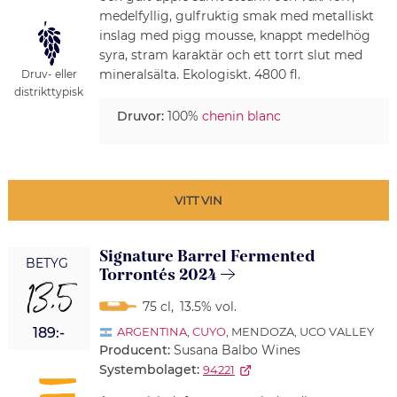
medelfyllig, gulfruktig smak med metalliskt
inslag med pigg mousse, knappt medelhög
syra, stram karaktär och ett torrt slut med
mineralsälta. Ekologiskt. 4800 fl.
Druv- eller
distrikttypisk
Druvor:
100%
chenin blanc
VITT VIN
Signature Barrel Fermented
BETYG
Torrontés 2024
13,5
75 cl
,
13.5% vol.
189:-
ARGENTINA
,
CUYO
, MENDOZA, UCO VALLEY
Producent:
Susana Balbo Wines
Systembolaget:
94221