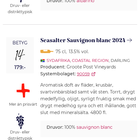
Druvor:
100%
albariño
Druv- eller
distrikttypisk
Seasalter Sauvignon blanc 2024
BETYG
14
75 cl
,
13.5% vol.
SYDAFRIKA
,
COASTAL REGION
, DARLING
Producent:
Groote Post Vineyards
179:-
Systembolaget:
90059
Aromatisk doft av fläder, krusbär,
svartvinbärsblad samt våt sten. Torrt, drygt
medelfyllig, oljigt, syrligt fruktig smak med
Mer än prisvärt
drygt medelhög syra och ett ihållande, gott
slut med mineralsälta. 4800 fl.
Druvor:
100%
sauvignon blanc
Druv- eller
distrikttypisk