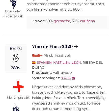
balanserade tanniner och ett nyanserat, torrt
och lite alkoholvarmt slut. 600 fl.
Druv- eller
distrikttypisk
Druvor:
50%
garnacha
, 50%
cariñena
Vino de Finca 2020
BETYG
16
75 cl
,
14.5% vol.
SPANIEN
,
KASTILIEN-LEÓN
, RIBERA DEL
DUERO
289:-
Producent:
Valtravieso
Systembolaget:
93206
Något utvecklad doft av röda plommon,
körsbär, rotfrukter, yoghurt, torkade örter,
Mer än prisvärt
bakkryddor, fat och bläck. Torr, medelfyllig,
nyanserad smak av mörk frukt, torkade
örter och umami, medelhög syra,