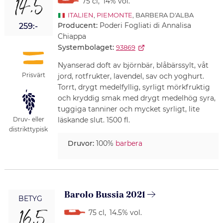
14,5
75 cl
,
14% vol.
ITALIEN
,
PIEMONTE
, BARBERA D'ALBA
Producent:
Poderi Fogliati di Annalisa
259:-
Chiappa
Systembolaget:
93869
Nyanserad doft av björnbär, blåbärssylt, våt
Prisvärt
jord, rotfrukter, lavendel, sav och yoghurt.
Torrt, drygt medelfyllig, syrligt mörkfruktig
och kryddig smak med drygt medelhög syra,
tuggiga tanniner och mycket syrligt, lite
Druv- eller
läskande slut. 1500 fl.
distrikttypisk
Druvor:
100%
barbera
Barolo Bussia 2021
BETYG
75 cl
,
14.5% vol.