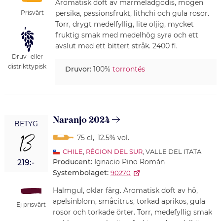
Aromatisk doft av marmeladgodis, mogen
Prisvärt
persika, passionsfrukt, lithchi och gula rosor.
Torr, drygt medelfyllig, lite oljig, mycket
fruktig smak med medelhög syra och ett
avslut med ett bittert stråk. 2400 fl.
Druv- eller
distrikttypisk
Druvor:
100%
torrontés
Naranjo 2024
BETYG
13
75 cl
,
12.5% vol.
CHILE
,
RÉGION DEL SUR
, VALLE DEL ITATA
Producent:
Ignacio Pino Román
219:-
Systembolaget:
90270
Halmgul, oklar färg. Aromatisk doft av hö,
apelsinblom, småcitrus, torkad aprikos, gula
Ej prisvärt
rosor och torkade örter. Torr, medefyllig smak