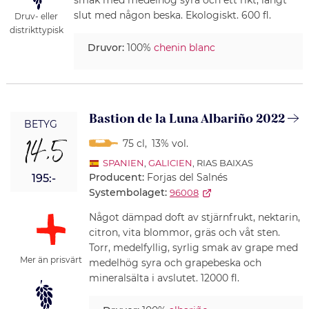
smak med medelhög syra och ett rikt, långt
slut med någon beska. Ekologiskt. 600 fl.
Druv- eller
distrikttypisk
Druvor:
100%
chenin blanc
Bastion de la Luna Albariño 2022
BETYG
14,5
75 cl
,
13% vol.
SPANIEN
,
GALICIEN
, RIAS BAIXAS
Producent:
Forjas del Salnés
195:-
Systembolaget:
96008
Något dämpad doft av stjärnfrukt, nektarin,
citron, vita blommor, gräs och våt sten.
Torr, medelfyllig, syrlig smak av grape med
Mer än prisvärt
medelhög syra och grapebeska och
mineralsälta i avslutet. 12000 fl.