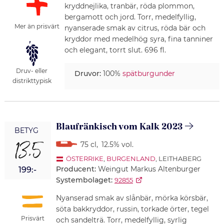
kryddnejlika, tranbär, röda plommon,
bergamott och jord. Torr, medelfyllig,
Mer än prisvärt
nyanserade smak av citrus, röda bär och
kryddor med medelhög syra, fina tanniner
och elegant, torrt slut. 696 fl.
Druv- eller
Druvor:
100%
spätburgunder
distrikttypisk
Blaufränkisch vom Kalk 2023
BETYG
13,5
75 cl
,
12.5% vol.
ÖSTERRIKE
,
BURGENLAND
, LEITHABERG
Producent:
Weingut Markus Altenburger
199:-
Systembolaget:
92855
Nyanserad smak av slånbär, mörka körsbär,
söta bakkryddor, russin, torkade örter, tegel
Prisvärt
och sandelträ. Torr, medelfyllig, syrlig