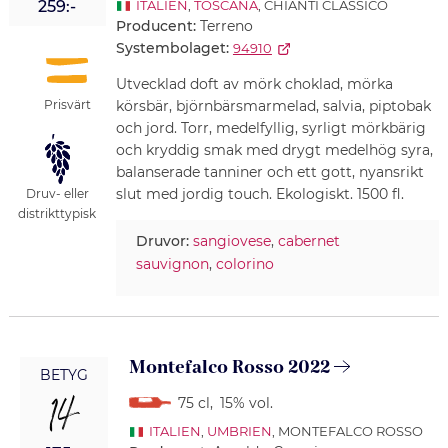
259:-
ITALIEN
,
TOSCANA
, CHIANTI CLASSICO
Producent:
Terreno
Systembolaget:
94910
Utvecklad doft av mörk choklad, mörka
Prisvärt
körsbär, björnbärsmarmelad, salvia, piptobak
och jord. Torr, medelfyllig, syrligt mörkbärig
och kryddig smak med drygt medelhög syra,
balanserade tanniner och ett gott, nyansrikt
slut med jordig touch. Ekologiskt. 1500 fl.
Druv- eller
distrikttypisk
Druvor:
sangiovese
,
cabernet
sauvignon
,
colorino
Montefalco Rosso 2022
BETYG
14
75 cl
,
15% vol.
ITALIEN
,
UMBRIEN
, MONTEFALCO ROSSO