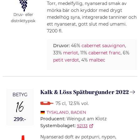
Torr, medelfyllig, nyanserad smak av
mörka bär och kryddor med drygt
Druv- eller
medelhög syra, integrerade tanniner och
distrikttypisk
ett nyanserat, gott slut med umami.
7200 fl.
Druvor:
46%
cabernet sauvignon
,
33%
merlot
, 11%
cabernet franc
, 6%
petit verdot
, 4%
malbec
Kalk & Löss Spätburgunder 2022
BETYG
16
75 cl
,
12.5% vol.
TYSKLAND
,
BADEN
Producent:
Weingut am Klotz
299:-
Systembolaget:
92133
Nyanserad doft av potpurri, nypon,