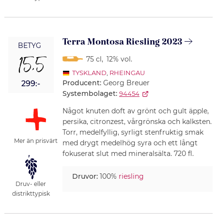
Terra Montosa Riesling 2023
BETYG
15,5
75 cl
,
12% vol.
TYSKLAND
,
RHEINGAU
Producent:
Georg Breuer
299:-
Systembolaget:
94454
Något knuten doft av grönt och gult äpple,
persika, citronzest, vårgrönska och kalksten.
Torr, medelfyllig, syrligt stenfruktig smak
Mer än prisvärt
med drygt medelhög syra och ett långt
fokuserat slut med mineralsälta. 720 fl.
Druvor:
100%
riesling
Druv- eller
distrikttypisk