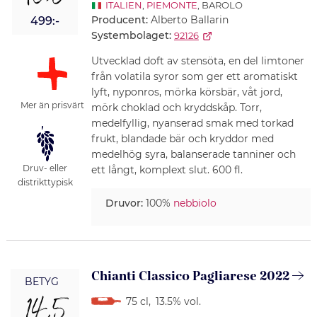
16,5
ITALIEN
,
PIEMONTE
, BAROLO
Producent:
Alberto Ballarin
499:-
Systembolaget:
92126
Utvecklad doft av stensöta, en del limtoner
från volatila syror som ger ett aromatiskt
lyft, nyponros, mörka körsbär, våt jord,
Mer än prisvärt
mörk choklad och kryddskåp. Torr,
medelfyllig, nyanserad smak med torkad
frukt, blandade bär och kryddor med
medelhög syra, balanserade tanniner och
Druv- eller
ett långt, komplext slut. 600 fl.
distrikttypisk
Druvor:
100%
nebbiolo
Chianti Classico Pagliarese 2022
BETYG
14,5
75 cl
,
13.5% vol.