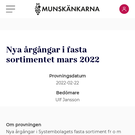
Klicka för
Klicka för meny
Nya årgångar i fasta
sortimentet mars 2022
Provningsdatum
2022-02-22
Bedömare
Ulf Jansson
Om provningen
Nya årgångar i Systembolagets fasta sortiment fr o m