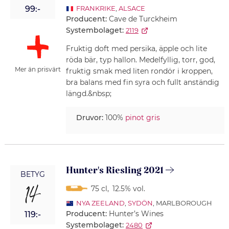
99:-
FRANKRIKE
,
ALSACE
Producent:
Cave de Turckheim
Systembolaget:
2119
Fruktig doft med persika, äpple och lite
röda bär, typ hallon. Medelfyllig, torr, god,
Mer än prisvärt
fruktig smak med liten rondör i kroppen,
bra balans med fin syra och fullt anständig
längd.&nbsp;
Druvor:
100%
pinot gris
Hunter's Riesling 2021
BETYG
14
75 cl
,
12.5% vol.
NYA ZEELAND
,
SYDÖN
, MARLBOROUGH
Producent:
Hunter’s Wines
119:-
Systembolaget:
2480