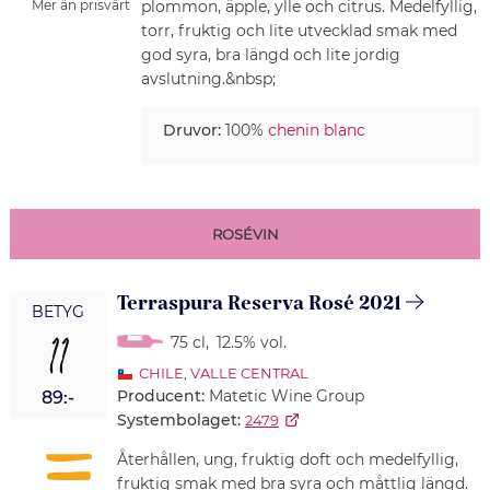
plommon, äpple, ylle och citrus. Medelfyllig,
Mer än prisvärt
torr, fruktig och lite utvecklad smak med
god syra, bra längd och lite jordig
avslutning.&nbsp;
Druvor:
100%
chenin blanc
ROSÉVIN
Terraspura Reserva Rosé 2021
BETYG
11
75 cl
,
12.5% vol.
CHILE
,
VALLE CENTRAL
Producent:
Matetic Wine Group
89:-
Systembolaget:
2479
Återhållen, ung, fruktig doft och medelfyllig,
fruktig smak med bra syra och måttlig längd.