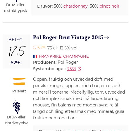
Druv- eller
Druvor:
50%
chardonnay
, 50%
pinot noir
distrikttypisk
Pol Roger Brut Vintage 2015
BETYG
17,5
75 cl
,
12.5% vol.
FRANKRIKE
,
CHAMPAGNE
Producent:
Pol Roger
629:-
Systembolaget:
7536
Öppen, fruktig och utvecklad doft med
persika, mogna äpplen, röda bär, citrus och
Prisvärt
mineral i tonerna. Medelfyllig, torr, utvecklad
och komplex smak med ihållande, krämig
mousse, fin balans med mogen syra, rejäl
längd och lång eftersmak med mineral, gula
Druv- eller
frukter och röda bär.
distrikttypisk