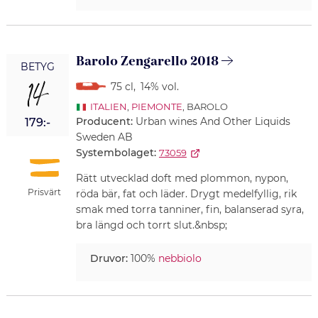
Barolo Zengarello 2018
BETYG
14
75 cl
,
14% vol.
ITALIEN
,
PIEMONTE
, BAROLO
Producent:
Urban wines And Other Liquids
179:-
Sweden AB
Systembolaget:
73059
Rätt utvecklad doft med plommon, nypon,
Prisvärt
röda bär, fat och läder. Drygt medelfyllig, rik
smak med torra tanniner, fin, balanserad syra,
bra längd och torrt slut.&nbsp;
Druvor:
100%
nebbiolo