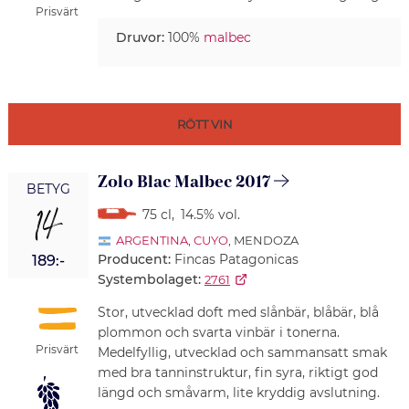
Prisvärt
Druvor:
100%
malbec
RÖTT VIN
Zolo Blac Malbec 2017
BETYG
14
75 cl
,
14.5% vol.
ARGENTINA
,
CUYO
, MENDOZA
Producent:
Fincas Patagonicas
189:-
Systembolaget:
2761
Stor, utvecklad doft med slånbär, blåbär, blå
plommon och svarta vinbär i tonerna.
Prisvärt
Medelfyllig, utvecklad och sammansatt smak
med bra tanninstruktur, fin syra, riktigt god
längd och småvarm, lite kryddig avslutning.