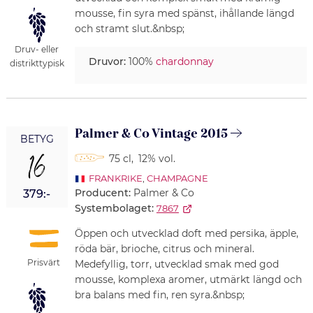
mousse, fin syra med spänst, ihållande längd
och stramt slut.&nbsp;
Druv- eller
Druvor:
100%
chardonnay
distrikttypisk
Palmer & Co Vintage 2015
BETYG
16
75 cl
,
12% vol.
FRANKRIKE
,
CHAMPAGNE
Producent:
Palmer & Co
379:-
Systembolaget:
7867
Öppen och utvecklad doft med persika, äpple,
röda bär, brioche, citrus och mineral.
Prisvärt
Medefyllig, torr, utvecklad smak med god
mousse, komplexa aromer, utmärkt längd och
bra balans med fin, ren syra.&nbsp;