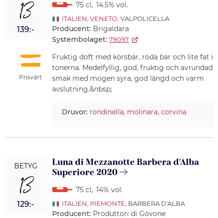
13
75 cl
,
14.5% vol.
ITALIEN
,
VENETO
, VALPOLICELLA
Producent:
Brigaldara
139:-
Systembolaget:
79097
Fruktig doft med körsbär, röda bär och lite fat i
tonerna. Medelfyllig, god, fruktig och avrundad
Prisvärt
smak med mogen syra, god längd och varm
avslutning.&nbsp;
Druvor:
rondinella
,
molinara
,
corvina
Luna di Mezzanotte Barbera d'Alba
BETYG
Superiore 2020
13
75 cl
,
14% vol.
129:-
ITALIEN
,
PIEMONTE
, BARBERA D'ALBA
Producent:
Produttori di Govone