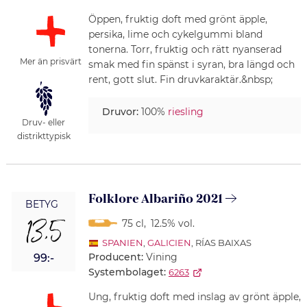
Öppen, fruktig doft med grönt äpple,
persika, lime och cykelgummi bland
tonerna. Torr, fruktig och rätt nyanserad
Mer än prisvärt
smak med fin spänst i syran, bra längd och
rent, gott slut. Fin druvkaraktär.&nbsp;
Druvor:
100%
riesling
Druv- eller
distrikttypisk
Folklore Albariño 2021
BETYG
13,5
75 cl
,
12.5% vol.
SPANIEN
,
GALICIEN
, RÍAS BAIXAS
Producent:
Vining
99:-
Systembolaget:
6263
Ung, fruktig doft med inslag av grönt äpple,