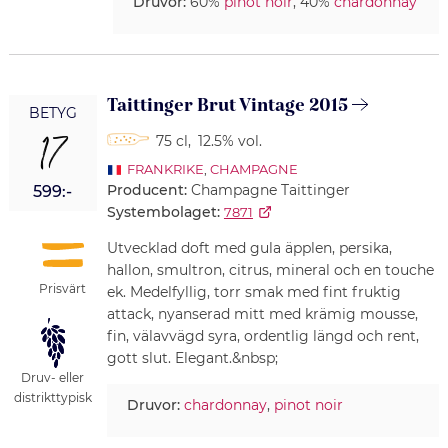
Druvor:
60%
pinot noir
, 40%
chardonnay
Taittinger Brut Vintage 2015
BETYG
17
75 cl
,
12.5% vol.
FRANKRIKE
,
CHAMPAGNE
Producent:
Champagne Taittinger
599:-
Systembolaget:
7871
Utvecklad doft med gula äpplen, persika,
hallon, smultron, citrus, mineral och en touche
Prisvärt
ek. Medelfyllig, torr smak med fint fruktig
attack, nyanserad mitt med krämig mousse,
fin, välavvägd syra, ordentlig längd och rent,
gott slut. Elegant.&nbsp;
Druv- eller
distrikttypisk
Druvor:
chardonnay
,
pinot noir