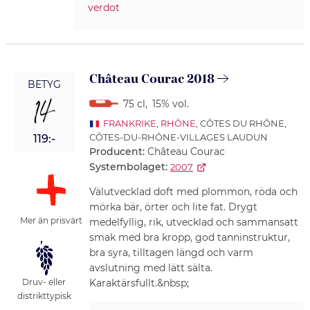
verdot
Château Courac 2018
BETYG
14
75 cl
,
15% vol.
FRANKRIKE
,
RHÔNE
, CÔTES DU RHÔNE,
CÔTES-DU-RHÔNE-VILLAGES LAUDUN
119:-
Producent:
Château Courac
Systembolaget:
2007
Välutvecklad doft med plommon, röda och
mörka bär, örter och lite fat. Drygt
Mer än prisvärt
medelfyllig, rik, utvecklad och sammansatt
smak med bra kropp, god tanninstruktur,
bra syra, tilltagen längd och varm
avslutning med lätt sälta.
Karaktärsfullt.&nbsp;
Druv- eller
distrikttypisk