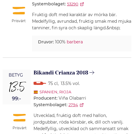
Systembolaget:
53290
Fruktig doft med karaktär av mörka bär.
Prisvärt
Medelfyllig, avrundad, fruktig smak med mjuka
tanniner, fin syra och skaplig längd.&nbsp;
Druvor:
100%
barbera
Bikandi Crianza 2018
BETYG
13,5
75 cl
,
13.5% vol.
SPANIEN
,
RIOJA
Producent:
Viña Olabarri
99:-
Systembolaget:
2794
Utvecklad, fruktig doft med hallon,
jordgubbar, röda körsbär, ek, dill och vanilj.
Prisvärt
Medelfyllig, utvecklad och sammansatt smak