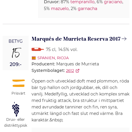
Druvor:
87%
tempranillo
, 6%
graciano
,
5%
mazuelo
, 2%
garnacha
Marqués de Murrieta Reserva 2017
BETYG
15
75 cl
,
14.5% vol.
SPANIEN
,
RIOJA
Producent:
Marques de Murrieta
209:-
Systembolaget:
2612
Öppen och utvecklad doft med plommon, röda
bär typ hallon och jordgubbar, ek, dill och
Prisvärt
vanilj. Medelfyllig, utvecklad och komplex smak
med fruktig attack, bra struktur i mittpartiet
med avrundade tanniner och fin, ren syra,
utmärkt längd och fast slut med värme. Bra
Druv- eller
karaktär.&nbsp;
distrikttypisk