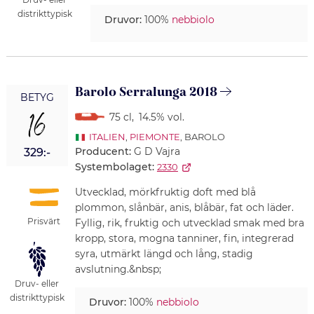
distrikttypisk
Druvor:
100%
nebbiolo
Barolo Serralunga 2018
BETYG
16
75 cl
,
14.5% vol.
ITALIEN
,
PIEMONTE
, BAROLO
Producent:
G D Vajra
329:-
Systembolaget:
2330
Utvecklad, mörkfruktig doft med blå
plommon, slånbär, anis, blåbär, fat och läder.
Prisvärt
Fyllig, rik, fruktig och utvecklad smak med bra
kropp, stora, mogna tanniner, fin, integrerad
syra, utmärkt längd och lång, stadig
avslutning.&nbsp;
Druv- eller
distrikttypisk
Druvor:
100%
nebbiolo