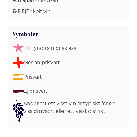
9-11.5
|
Medelbra vin
6-8.5
|
Enkelt vin
Symboler
Ett fynd i sin prisklass
Mer än prisvärt
Prisvärt
Ej prisvärt
Anger att ett visst vin är typiskt för en
viss druvsort eller ett visst distrikt.