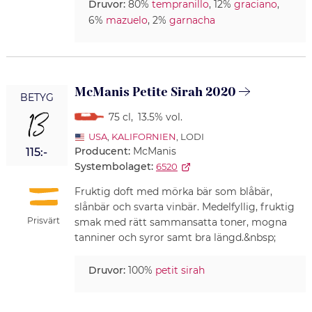
Druvor:
80%
tempranillo
, 12%
graciano
,
6%
mazuelo
, 2%
garnacha
McManis Petite Sirah 2020
BETYG
13
75 cl
,
13.5% vol.
USA
,
KALIFORNIEN
, LODI
Producent:
McManis
115:-
Systembolaget:
6520
Fruktig doft med mörka bär som blåbär,
slånbär och svarta vinbär. Medelfyllig, fruktig
Prisvärt
smak med rätt sammansatta toner, mogna
tanniner och syror samt bra längd.&nbsp;
Druvor:
100%
petit sirah