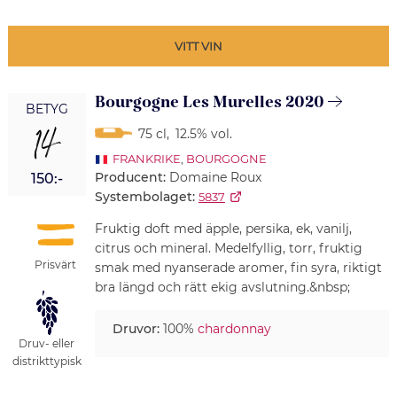
VITT VIN
Bourgogne Les Murelles 2020
BETYG
14
75 cl
,
12.5% vol.
FRANKRIKE
,
BOURGOGNE
Producent:
Domaine Roux
150:-
Systembolaget:
5837
Fruktig doft med äpple, persika, ek, vanilj,
citrus och mineral. Medelfyllig, torr, fruktig
Prisvärt
smak med nyanserade aromer, fin syra, riktigt
bra längd och rätt ekig avslutning.&nbsp;
Druvor:
100%
chardonnay
Druv- eller
distrikttypisk