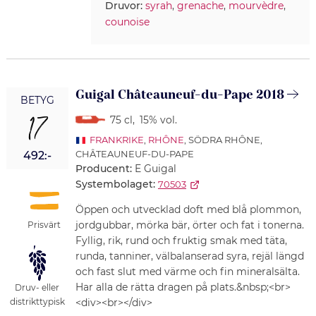
Druvor:
syrah
,
grenache
,
mourvèdre
,
counoise
Guigal Châteauneuf-du-Pape 2018
BETYG
17
75 cl
,
15% vol.
FRANKRIKE
,
RHÔNE
, SÖDRA RHÔNE,
CHÂTEAUNEUF-DU-PAPE
492:-
Producent:
E Guigal
Systembolaget:
70503
Öppen och utvecklad doft med blå plommon,
jordgubbar, mörka bär, örter och fat i tonerna.
Prisvärt
Fyllig, rik, rund och fruktig smak med täta,
runda, tanniner, välbalanserad syra, rejäl längd
och fast slut med värme och fin mineralsälta.
Har alla de rätta dragen på plats.&nbsp;<br>
Druv- eller
distrikttypisk
<div><br></div>