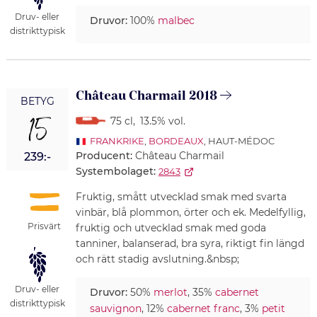
Druv- eller
Druvor:
100%
malbec
distrikttypisk
Château Charmail 2018
BETYG
15
75 cl
,
13.5% vol.
FRANKRIKE
,
BORDEAUX
, HAUT-MÉDOC
Producent:
Château Charmail
239:-
Systembolaget:
2843
Fruktig, smått utvecklad smak med svarta
vinbär, blå plommon, örter och ek. Medelfyllig,
Prisvärt
fruktig och utvecklad smak med goda
tanniner, balanserad, bra syra, riktigt fin längd
och rätt stadig avslutning.&nbsp;
Druv- eller
Druvor:
50%
merlot
, 35%
cabernet
distrikttypisk
sauvignon
, 12%
cabernet franc
, 3%
petit