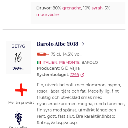
Druvor:
80%
grenache
, 10%
syrah
, 5%
mourvèdre
Barolo Albe 2018
BETYG
16
75 cl
,
14.5% vol.
ITALIEN
,
PIEMONTE
, BAROLO
Producent:
G D Vajra
269:-
Systembolaget:
2398
Fin, utvecklad doft med plommon, nypon,
rosor, läder, tjära och fat. Medelfyllig, fint
fruktig och utvecklad smak med
Mer än prisvärt
nyanserade aromer, mogna, runda tanniner,
fin syra med spänst, utmärkt längd och
rent, gott, fast slut. Bra karaktär.&nbsp;
&nbsp; &nbsp;&nbsp;
Druv- eller