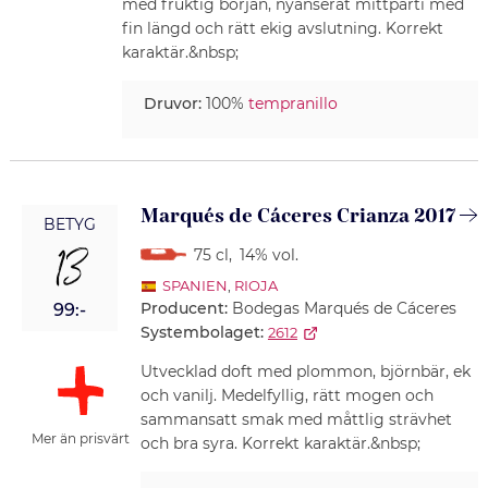
med fruktig början, nyanserat mittparti med
fin längd och rätt ekig avslutning. Korrekt
karaktär.&nbsp;
Druvor:
100%
tempranillo
Marqués de Cáceres Crianza 2017
BETYG
13
75 cl
,
14% vol.
SPANIEN
,
RIOJA
Producent:
Bodegas Marqués de Cáceres
99:-
Systembolaget:
2612
Utvecklad doft med plommon, björnbär, ek
och vanilj. Medelfyllig, rätt mogen och
sammansatt smak med måttlig strävhet
Mer än prisvärt
och bra syra. Korrekt karaktär.&nbsp;