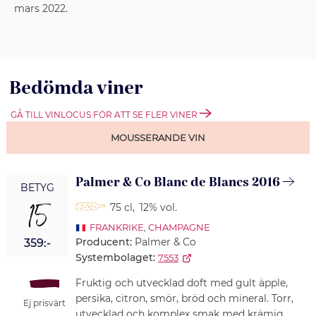
mars 2022.
Bedömda viner
GÅ TILL VINLOCUS FÖR ATT SE FLER VINER
MOUSSERANDE VIN
Palmer & Co Blanc de Blancs 2016
BETYG
15
75 cl
,
12% vol.
FRANKRIKE
,
CHAMPAGNE
Producent:
Palmer & Co
359:-
Systembolaget:
7553
Fruktig och utvecklad doft med gult äpple,
persika, citron, smör, bröd och mineral. Torr,
Ej prisvärt
utvecklad och komplex smak med krämig