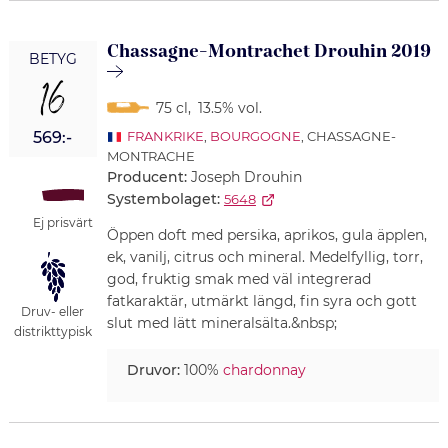
Chassagne-Montrachet Drouhin 2019
BETYG
16
75 cl
,
13.5% vol.
569:-
FRANKRIKE
,
BOURGOGNE
, CHASSAGNE-
MONTRACHE
Producent:
Joseph Drouhin
Systembolaget:
5648
Ej prisvärt
Öppen doft med persika, aprikos, gula äpplen,
ek, vanilj, citrus och mineral. Medelfyllig, torr,
god, fruktig smak med väl integrerad
fatkaraktär, utmärkt längd, fin syra och gott
Druv- eller
slut med lätt mineralsälta.&nbsp;
distrikttypisk
Druvor:
100%
chardonnay