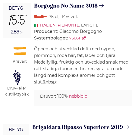
Borgogno No Name 2018
BETYG
15,5
75 cl
,
14% vol.
ITALIEN
,
PIEMONTE
, LANGHE
Producent:
Giacomo Borgogno
289:-
Systembolaget:
73661
Öppen och utvecklad doft med nypon,
plommon, röda bär, fat, läder och tjära.
Prisvärt
Medelfyllig, fruktig och utvecklad smak med
rätt stadiga tanniner, fin, ren syra, utmärkt
längd med komplexa aromer och gott
slut.&nbsp;
Druv- eller
distrikttypisk
Druvor:
100%
nebbiolo
Brigaldara Ripasso Superiore 2019
BETYG