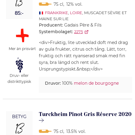
13
75 cl
,
12% vol.
85:-
FRANKRIKE
,
LOIRE
, MUSCADET SÈVRE ET
MAINE SUR LIE
Producent:
Gadais Père & Fils
Systembolaget:
2275
<div>Fruktig, lite utvecklad doft med drag
av gula frukter, citrus och tång. Lätt, torr,
Mer än prisvärt
fruktig och rätt nyanserad smak med fin
syra, bra längd och rent slut.
Ursprungstypiskt.&nbsp;</div>
Druv- eller
distrikttypisk
Druvor:
100%
melon de bourgogne
Turckheim Pinot Gris Réserve 2020
BETYG
13
75 cl
,
13.5% vol.