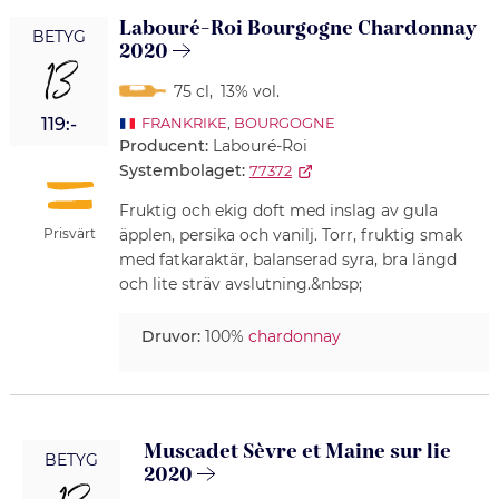
Labouré-Roi Bourgogne Chardonnay
BETYG
2020
13
75 cl
,
13% vol.
119:-
FRANKRIKE
,
BOURGOGNE
Producent:
Labouré-Roi
Systembolaget:
77372
Fruktig och ekig doft med inslag av gula
Prisvärt
äpplen, persika och vanilj. Torr, fruktig smak
med fatkaraktär, balanserad syra, bra längd
och lite sträv avslutning.&nbsp;
Druvor:
100%
chardonnay
Muscadet Sèvre et Maine sur lie
BETYG
2020