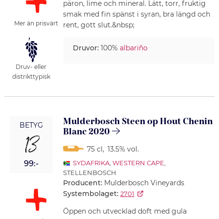
päron, lime och mineral. Lätt, torr, fruktig
smak med fin spänst i syran, bra längd och
Mer än prisvärt
rent, gott slut.&nbsp;
Druvor:
100%
albariño
Druv- eller
distrikttypisk
Mulderbosch Steen op Hout Chenin
BETYG
Blanc 2020
13
75 cl
,
13.5% vol.
99:-
SYDAFRIKA
,
WESTERN CAPE
,
STELLENBOSCH
Producent:
Mulderbosch Vineyards
Systembolaget:
2701
Öppen och utvecklad doft med gula