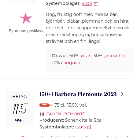
Systembolaget:
4500
Ung, fruktig doft med mörka bär,
björnbär, blåbär, plommon och en hint
örtighet. Torr, knappt medelfyllig smak
Fynd i sin prisklass
med medelhög syra, bra balanserad
strävhet och en fin längd.
Druvor:
60%
syrah
, 30%
grenache
,
10%
carignan
150+1 Barbera Piemonte 2024
BETYG
11,5
75 cl
,
13.5% vol.
ITALIEN
,
PIEMONTE
Producent:
Schenk Italia Spa
99:-
Systembolaget:
52915