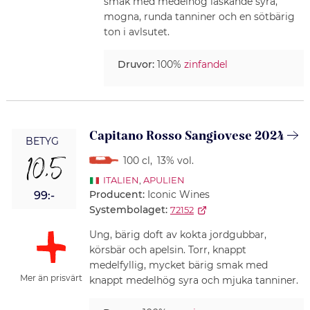
smak med medelhög läskande syra,
mogna, runda tanniner och en sötbärig
ton i avlsutet.
Druvor:
100%
zinfandel
Capitano Rosso Sangiovese 2024
BETYG
10,5
100 cl
,
13% vol.
ITALIEN
,
APULIEN
Producent:
Iconic Wines
99:-
Systembolaget:
72152
Ung, bärig doft av kokta jordgubbar,
körsbär och apelsin. Torr, knappt
medelfyllig, mycket bärig smak med
Mer än prisvärt
knappt medelhög syra och mjuka tanniner.