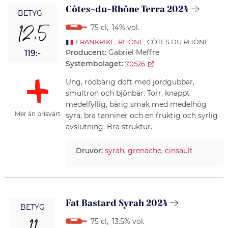
Côtes-du-Rhône Terra 2024
BETYG
12,5
75 cl
,
14% vol.
FRANKRIKE
,
RHÔNE
, CÔTES DU RHÔNE
Producent:
Gabriel Meffre
119:-
Systembolaget:
70526
Ung, rödbärig doft med jordgubbar,
smultron och bjönbär. Torr, knappt
medelfyllig, bärig smak med medelhög
Mer än prisvärt
syra, bra tanniner och en fruktig och syrlig
avslutning. Bra struktur.
Druvor:
syrah
,
grenache
,
cinsault
Fat Bastard Syrah 2024
BETYG
75 cl
,
13.5% vol.