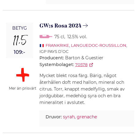
GW:s Rosa 2024
BETYG
11,5
75 cl
,
12.5% vol.
FRANKRIKE
,
LANGUEDOC-ROUSSILLON
,
IGP PAYS D’OC
109:-
Producent:
Barton & Guestier
Systembolaget:
70578
Mycket blekt rosa färg. Bärig, något
återhållen doft med hallon, mineral och
Mer än prisvärt
citrus. Torr, knappt medelfyllig, smak av
jordgubbar, medehög syra och en bra
mineralitet i avslutet.
Druvor:
syrah
,
grenache