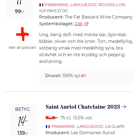
11
FRANKRIKE
,
LANGUEDOC-ROUSSILLON
,
IGP PAYS D’OC
99:-
Producent:
The Fat Bastard Wine Company
Systembolaget:
2281
Ung, bärig doft med mörka bär, björnbär,
blåbär, oliver och lite örter. Torr, medelfyllig,
Mer än prisvärt
sötbärig smak med medelhög syra, bra
strävhet och en lite kryddig och pepprig
avslutning.
Druvor:
100%
syrah
Saint Auriol Chatelaine 2023
BETYG
14
75 cl
,
13.5% vol.
FRANKRIKE
,
LANGUEDOC
, LA CLAPE
Producent:
Les Domaines Auriol
139:-