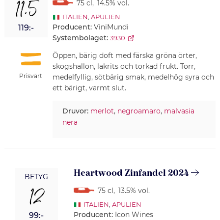
11,5
75 cl
,
14.5% vol.
ITALIEN
,
APULIEN
Producent:
ViniMundi
119:-
Systembolaget:
3930
Öppen, bärig doft med färska gröna örter,
skogshallon, lakrits och torkad frukt. Torr,
Prisvärt
medelfyllig, sötbärig smak, medelhög syra och
ett bärigt, varmt slut.
Druvor:
merlot
,
negroamaro
,
malvasia
nera
Heartwood Zinfandel 2024
BETYG
12
75 cl
,
13.5% vol.
ITALIEN
,
APULIEN
Producent:
Icon Wines
99:-