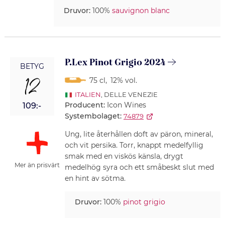
Druvor:
100%
sauvignon blanc
P.Lex Pinot Grigio 2024
BETYG
12
75 cl
,
12% vol.
ITALIEN
, DELLE VENEZIE
Producent:
Icon Wines
109:-
Systembolaget:
74879
Ung, lite återhållen doft av päron, mineral,
och vit persika. Torr, knappt medelfyllig
smak med en viskös känsla, drygt
Mer än prisvärt
medelhög syra och ett småbeskt slut med
en hint av sötma.
Druvor:
100%
pinot grigio