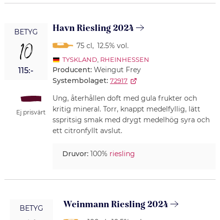
Havn Riesling 2024
BETYG
10
75 cl
,
12.5% vol.
TYSKLAND
,
RHEINHESSEN
Producent:
Weingut Frey
115:-
Systembolaget:
72917
Ung, återhållen doft med gula frukter och
kritig mineral. Torr, knappt medelfyllig, lätt
Ej prisvärt
sspritsig smak med drygt medelhög syra och
ett citronfyllt avslut.
Druvor:
100%
riesling
Weinmann Riesling 2024
BETYG