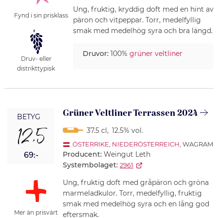
Ung, fruktig, kryddig doft med en hint av
Fynd i sin prisklass
päron och vitpeppar. Torr, medelfyllig
smak med medelhög syra och bra längd.
Druvor:
100%
grüner veltliner
Druv- eller
distrikttypisk
Grüner Veltliner Terrassen 2024
BETYG
12,5
37.5 cl
,
12.5% vol.
ÖSTERRIKE
,
NIEDERÖSTERREICH
, WAGRAM
Producent:
Weingut Leth
69:-
Systembolaget:
2961
Ung, fruktig doft med gråpäron och gröna
marmeladkulor. Torr, medelfyllig, fruktig
smak med medelhög syra och en lång god
Mer än prisvärt
eftersmak.