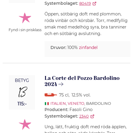
Systembolaget:
80419
Öppen, sötbärig doft med plommon,
röda vinbär och körsbär. Torr, medlfyllig
smak med medelhög syra, bra tanniner
Fynd i sin prisklass
och en sötbärig avslutning.
Druvor:
100%
zinfandel
La Corte del Pozzo Bardolino
BETYG
2024
13
75 cl
,
12.5% vol.
115:-
ITALIEN
,
VENETO
, BARDOLINO
Producent:
Fasoli Gino
Systembolaget:
2340
Ung, lätt, fruktig doft med röda äpplen,