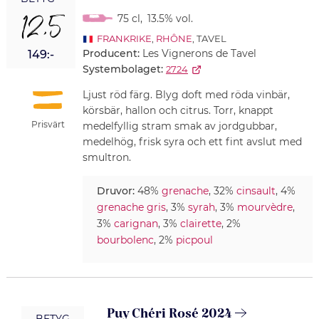
12,5
75 cl
,
13.5% vol.
FRANKRIKE
,
RHÔNE
, TAVEL
Producent:
Les Vignerons de Tavel
149:-
Systembolaget:
2724
Ljust röd färg. Blyg doft med röda vinbär,
körsbär, hallon och citrus. Torr, knappt
Prisvärt
medelfyllig stram smak av jordgubbar,
medelhög, frisk syra och ett fint avslut med
smultron.
Druvor:
48%
grenache
, 32%
cinsault
, 4%
grenache gris
, 3%
syrah
, 3%
mourvèdre
,
3%
carignan
, 3%
clairette
, 2%
bourbolenc
, 2%
picpoul
Puy Chéri Rosé 2024