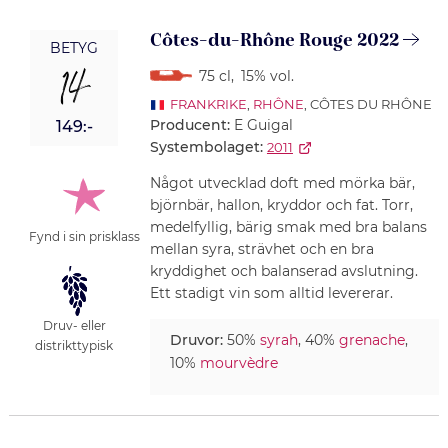
Côtes-du-Rhône Rouge 2022
BETYG
14
75 cl
,
15% vol.
FRANKRIKE
,
RHÔNE
, CÔTES DU RHÔNE
Producent:
E Guigal
149:-
Systembolaget:
2011
Något utvecklad doft med mörka bär,
björnbär, hallon, kryddor och fat. Torr,
medelfyllig, bärig smak med bra balans
Fynd i sin prisklass
mellan syra, strävhet och en bra
kryddighet och balanserad avslutning.
Ett stadigt vin som alltid levererar.
Druv- eller
Druvor:
50%
syrah
, 40%
grenache
,
distrikttypisk
10%
mourvèdre