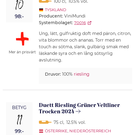
10
100 cl
,
10.5% vol.
TYSKLAND
Producent:
ViniMundi
98:-
Systembolaget:
70016
Ung, lätt, gulfruktig doft med päron, citron,
vita blommor och ananas. Torr med en
touch av sötma, slank, gulbärig smak med
Mer än prisvärt
läskande syra och en lång sötsyrlig
avslutning.
Druvor:
100%
riesling
Duett Riesling Grüner Veltliner
BETYG
Trocken 2024
11
75 cl
,
12.5% vol.
99:-
ÖSTERRIKE
,
NIEDERÖSTERREICH