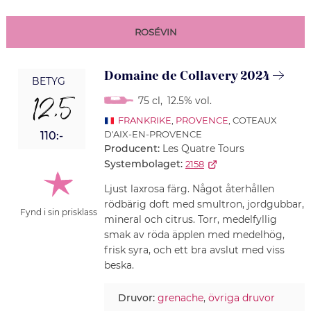
ROSÉVIN
Domaine de Collavery 2024
BETYG
12,5
75 cl
,
12.5% vol.
FRANKRIKE
,
PROVENCE
, COTEAUX
D'AIX-EN-PROVENCE
110:-
Producent:
Les Quatre Tours
Systembolaget:
2158
Ljust laxrosa färg. Något återhållen
rödbärig doft med smultron, jordgubbar,
Fynd i sin prisklass
mineral och citrus. Torr, medelfyllig
smak av röda äpplen med medelhög,
frisk syra, och ett bra avslut med viss
beska.
Druvor:
grenache
,
övriga druvor