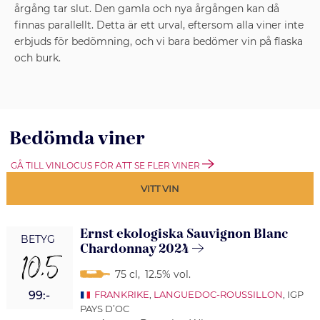
årgång tar slut. Den gamla och nya årgången kan då
finnas parallellt. Detta är ett urval, eftersom alla viner inte
erbjuds för bedömning, och vi bara bedömer vin på flaska
och burk.
Bedömda viner
GÅ TILL VINLOCUS FÖR ATT SE FLER VINER
VITT VIN
Ernst ekologiska Sauvignon Blanc
BETYG
Chardonnay 2024
10,5
75 cl
,
12.5% vol.
99:-
FRANKRIKE
,
LANGUEDOC-ROUSSILLON
, IGP
PAYS D’OC