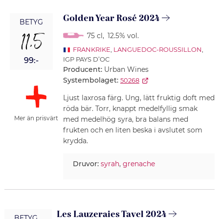
Golden Year Rosé 2024
BETYG
11,5
75 cl
,
12.5% vol.
FRANKRIKE
,
LANGUEDOC-ROUSSILLON
,
IGP PAYS D’OC
99:-
Producent:
Urban Wines
Systembolaget:
50268
Ljust laxrosa färg. Ung, lätt fruktig doft med
röda bär. Torr, knappt medelfyllig smak
Mer än prisvärt
med medelhög syra, bra balans med
frukten och en liten beska i avslutet som
krydda.
Druvor:
syrah
,
grenache
Les Lauzeraies Tavel 2024
BETYG