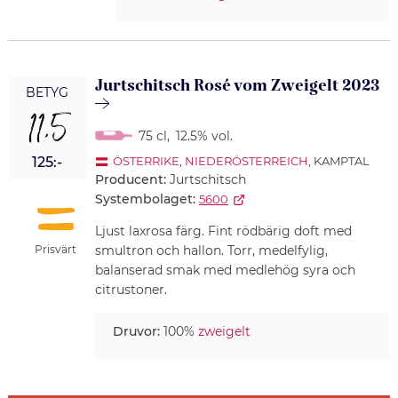
Jurtschitsch Rosé vom Zweigelt 2023
BETYG
11,5
75 cl
,
12.5% vol.
125:-
ÖSTERRIKE
,
NIEDERÖSTERREICH
, KAMPTAL
Producent:
Jurtschitsch
Systembolaget:
5600
Ljust laxrosa färg. Fint rödbärig doft med
Prisvärt
smultron och hallon. Torr, medelfylig,
balanserad smak med medlehög syra och
citrustoner.
Druvor:
100%
zweigelt