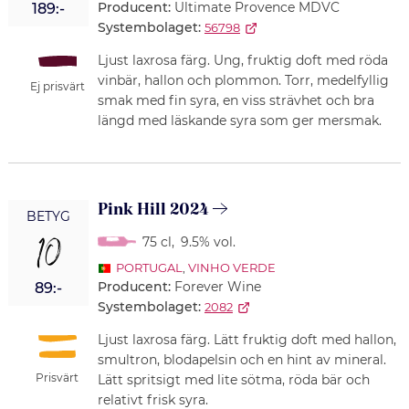
Producent:
Ultimate Provence MDVC
189:-
Systembolaget:
56798
Ljust laxrosa färg. Ung, fruktig doft med röda
vinbär, hallon och plommon. Torr, medelfyllig
Ej prisvärt
smak med fin syra, en viss strävhet och bra
längd med läskande syra som ger mersmak.
Pink Hill 2024
BETYG
10
75 cl
,
9.5% vol.
PORTUGAL
,
VINHO VERDE
Producent:
Forever Wine
89:-
Systembolaget:
2082
Ljust laxrosa färg. Lätt fruktig doft med hallon,
smultron, blodapelsin och en hint av mineral.
Prisvärt
Lätt spritsigt med lite sötma, röda bär och
relativt frisk syra.