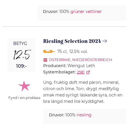
Druvor:
100%
grüner veltliner
Riesling Selection 2024
BETYG
12,5
75 cl
,
12.5% vol.
ÖSTERRIKE
,
NIEDERÖSTERREICH
Producent:
Weingut Leth
109:-
Systembolaget:
2581
Ung, fruktig doft med päron, mineral,
citron och lime. Torr, drygt medlfyllig
smak med syrligt läskande syra, och en
Fynd i sin prisklass
bra längd med lite kryddighet.
Druvor:
100%
riesling