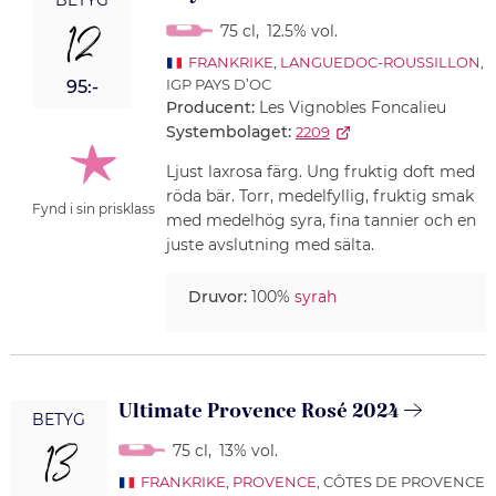
BETYG
12
75 cl
,
12.5% vol.
FRANKRIKE
,
LANGUEDOC-ROUSSILLON
,
IGP PAYS D’OC
95:-
Producent:
Les Vignobles Foncalieu
Systembolaget:
2209
Ljust laxrosa färg. Ung fruktig doft med
röda bär. Torr, medelfyllig, fruktig smak
Fynd i sin prisklass
med medelhög syra, fina tannier och en
juste avslutning med sälta.
Druvor:
100%
syrah
Ultimate Provence Rosé 2024
BETYG
13
75 cl
,
13% vol.
FRANKRIKE
,
PROVENCE
, CÔTES DE PROVENCE