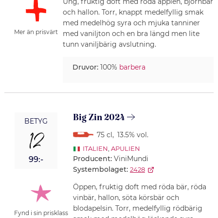
Ung, fruktig doft med röda äpplen, björnbär
och hallon. Torr, knappt medelfyllig smak
med medelhög syra och mjuka tanniner
Mer än prisvärt
med vaniljton och en bra längd men lite
tunn vaniljbärig avslutning.
Druvor:
100%
barbera
Big Zin 2024
BETYG
12
75 cl
,
13.5% vol.
ITALIEN
,
APULIEN
Producent:
ViniMundi
99:-
Systembolaget:
2428
Öppen, fruktig doft med röda bär, röda
vinbär, hallon, söta körsbär och
blodapelsin. Torr, medelfyllig rödbärig
Fynd i sin prisklass