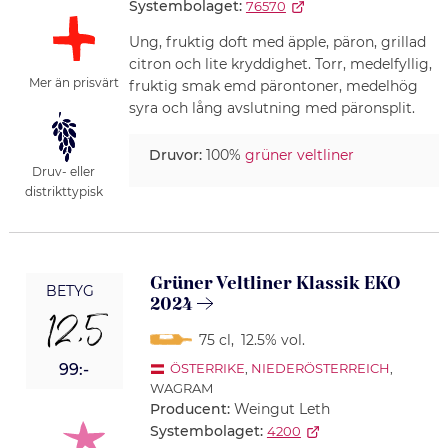
Systembolaget:
76570
Ung, fruktig doft med äpple, päron, grillad
citron och lite kryddighet. Torr, medelfyllig,
Mer än prisvärt
fruktig smak emd pärontoner, medelhög
syra och lång avslutning med päronsplit.
Druvor:
100%
grüner veltliner
Druv- eller
distrikttypisk
Grüner Veltliner Klassik EKO
BETYG
2024
12,5
75 cl
,
12.5% vol.
99:-
ÖSTERRIKE
,
NIEDERÖSTERREICH
,
WAGRAM
Producent:
Weingut Leth
Systembolaget:
4200