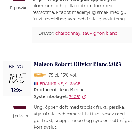
plommon och grillad citron. Torr med
Ej prisvärt
restsötma, knappt medelfyllig smak med gul
frukt, medelhög syra och fruktig avslutning.
Druvor:
chardonnay
,
sauvignon blanc
Maison Robert Olivier Blanc 2024
BETYG
10,5
75 cl
,
13% vol.
FRANKRIKE
,
ALSACE
Producent:
Jean Biecher
129:-
Systembolaget:
74081
Ung, öppen doft med tropisk frukt, persika,
stjärnfrukt och mineral. Lätt söt smak med
Ej prisvärt
gul frukt, knappt medelhög syra och ett något
kort avslut.