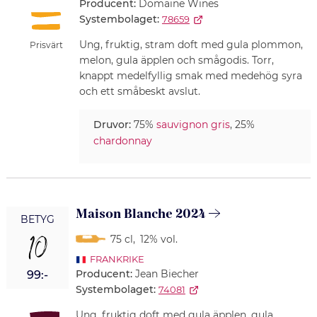
Producent:
Domaine Wines
Systembolaget:
78659
Ung, fruktig, stram doft med gula plommon,
Prisvärt
melon, gula äpplen och smågodis. Torr,
knappt medelfyllig smak med medehög syra
och ett småbeskt avslut.
Druvor:
75%
sauvignon gris
, 25%
chardonnay
Maison Blanche 2024
BETYG
10
75 cl
,
12% vol.
FRANKRIKE
Producent:
Jean Biecher
99:-
Systembolaget:
74081
Ung, fruktig doft med gula äpplen, gula