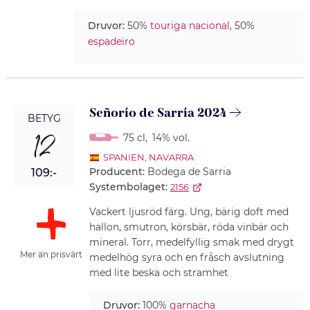
Druvor:
50%
touriga nacional
, 50%
espadeiro
Señorío de Sarría 2024
BETYG
12
75 cl
,
14% vol.
SPANIEN
,
NAVARRA
Producent:
Bodega de Sarria
109:-
Systembolaget:
2156
Vackert ljusröd färg. Ung, bärig doft med
hallon, smutron, körsbär, röda vinbär och
mineral. Torr, medelfyllig smak med drygt
Mer än prisvärt
medelhög syra och en fråsch avslutning
med lite beska och stramhet
Druvor:
100%
garnacha