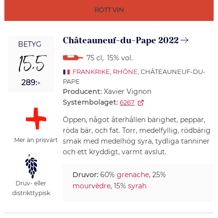
RÖTT VIN
Châteauneuf-du-Pape 2022
BETYG
15,5
75 cl
,
15% vol.
FRANKRIKE
,
RHÔNE
, CHÂTEAUNEUF-DU-
PAPE
289:-
Producent:
Xavier Vignon
Systembolaget:
6267
Öppen, något återhållen bärighet, peppar,
röda bär, och fat. Torr, medelfyllig, rödbärig
Mer än prisvärt
smak med medelhög syra, tydliga tanniner
och ett kryddigt, varmt avslut.
Druvor:
60%
grenache
, 25%
Druv- eller
mourvèdre
, 15%
syrah
distrikttypisk