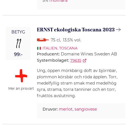
5%
molinara
ERNST ekologiska Toscana 2023
BETYG
11
75 cl
,
13.5% vol.
ITALIEN
,
TOSCANA
Producent:
Domaine Wines Sweden AB
99:-
Systembolaget:
79635
Ung, öppen mörkbärig doft av björnbär,
plommon körsbär och röda äpplen. Torr,
medelfyllig stram smak med medelhög
Mer än prisvärt
syra, strama, torra tanniner och en torr,
fruktlös avslutning.
Druvor:
merlot
,
sangiovese