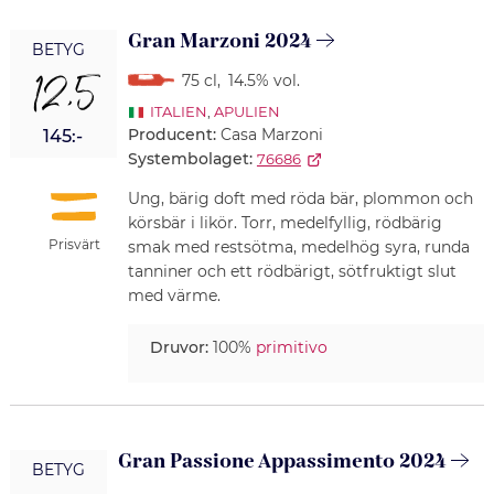
Gran Marzoni 2024
BETYG
12,5
75 cl
,
14.5% vol.
ITALIEN
,
APULIEN
Producent:
Casa Marzoni
145:-
Systembolaget:
76686
Ung, bärig doft med röda bär, plommon och
körsbär i likör. Torr, medelfyllig, rödbärig
Prisvärt
smak med restsötma, medelhög syra, runda
tanniner och ett rödbärigt, sötfruktigt slut
med värme.
Druvor:
100%
primitivo
Gran Passione Appassimento 2024
BETYG