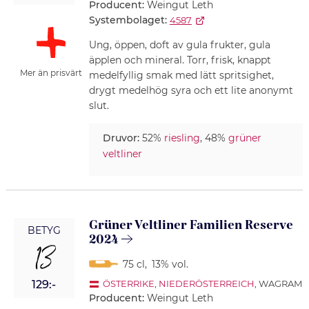
Producent:
Weingut Leth
Systembolaget:
4587
Ung, öppen, doft av gula frukter, gula
äpplen och mineral. Torr, frisk, knappt
Mer än prisvärt
medelfyllig smak med lätt spritsighet,
drygt medelhög syra och ett lite anonymt
slut.
Druvor:
52%
riesling
, 48%
grüner
veltliner
Grüner Veltliner Familien Reserve
BETYG
2024
13
75 cl
,
13% vol.
129:-
ÖSTERRIKE
,
NIEDERÖSTERREICH
, WAGRAM
Producent:
Weingut Leth