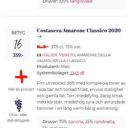
Druvor:
100%
sangiovese
Costasera Amarone Classico 2020
BETYG
16
37.5 cl
,
15% vol.
359:-
ITALIEN
,
VENETO
, AMARONE DELLA
VALPOLICELLA CLASSICO
Producent:
Masi
Systembolaget:
2345
Fint utvecklad doft med komplexxa toner av
röda bär och torkad frukt, en viss stallighet
Mer än prisvärt
och gamla fat. Torr, medefyllig, bärig smak
med körsbär, medelhög syra och avrundade
tanniner i en lång varm bärig avslutning.
Druv- eller
distrikttypisk
Druvor:
70%
corvina
, 25%
rondinella
,