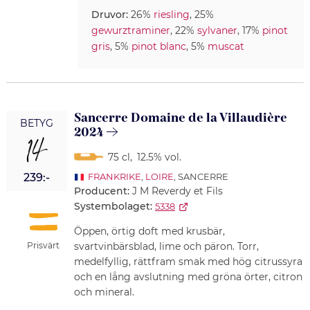
Druvor:
26%
riesling
, 25%
gewurztraminer
, 22%
sylvaner
, 17%
pinot
gris
, 5%
pinot blanc
, 5%
muscat
Sancerre Domaine de la Villaudière
BETYG
2024
14
75 cl
,
12.5% vol.
239:-
FRANKRIKE
,
LOIRE
, SANCERRE
Producent:
J M Reverdy et Fils
Systembolaget:
5338
Öppen, örtig doft med krusbär,
Prisvärt
svartvinbärsblad, lime och päron. Torr,
medelfyllig, rättfram smak med hög citrussyra
och en lång avslutning med gröna örter, citron
och mineral.