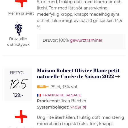
Stor, rund, fruktig doft med blommor och
litchi. Torr med lätt söt anstrykning,
Mer än prisvärt
medelfyllig kropp, knappt medelhög syra
och ett blommigt avslut. 10 g/l socker. 14,5
%.
Druv- eller
Druvor:
100%
gewurztraminer
distrikttypisk
Maison Robert Olivier Blanc petit
BETYG
naturelle Cuvée de Saison 2022
12,5
75 cl
,
13% vol.
129:-
FRANKRIKE
,
ALSACE
Producent:
Jean Biecher
Systembolaget:
74081
Ung, lite återhållen, fruktig doft med stenig
mineral och tropisk frukt. Torr, knappt