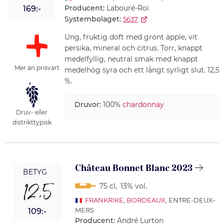
Producent:
Labouré-Roi
169:-
Systembolaget:
5637
Ung, fruktig doft med grönt äpple, vit
persika, mineral och citrus. Torr, knappt
medelfyllig, neutral smak med knappt
Mer än prisvärt
medelhög syra och ett långt syrligt slut. 12,5
%.
Druvor:
100%
chardonnay
Druv- eller
distrikttypisk
Château Bonnet Blanc 2023
BETYG
12,5
75 cl
,
13% vol.
FRANKRIKE
,
BORDEAUX
, ENTRE-DEUX-
MERS
109:-
Producent:
André Lurton