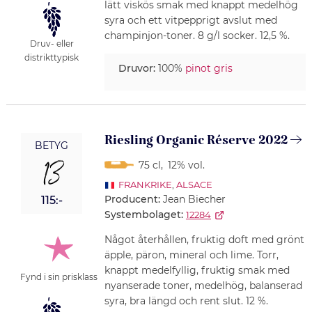
lätt viskös smak med knappt medelhög
syra och ett vitpepprigt avslut med
champinjon-toner. 8 g/l socker. 12,5 %.
Druv- eller
distrikttypisk
Druvor:
100%
pinot gris
Riesling Organic Réserve 2022
BETYG
13
75 cl
,
12% vol.
FRANKRIKE
,
ALSACE
Producent:
Jean Biecher
115:-
Systembolaget:
12284
Något återhållen, fruktig doft med grönt
äpple, päron, mineral och lime. Torr,
knappt medelfyllig, fruktig smak med
Fynd i sin prisklass
nyanserade toner, medelhög, balanserad
syra, bra längd och rent slut. 12 %.