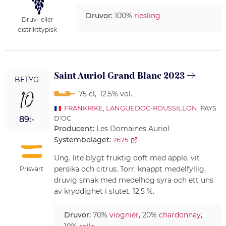
Druvor:
100%
riesling
Druv- eller
distrikttypisk
Saint Auriol Grand Blanc 2023
BETYG
10
75 cl
,
12.5% vol.
FRANKRIKE
,
LANGUEDOC-ROUSSILLON
, PAYS
D'OC
89:-
Producent:
Les Domaines Auriol
Systembolaget:
2675
Ung, lite blygt fruktig doft med äpple, vit
persika och citrus. Torr, knappt medelfyllig,
Prisvärt
druvig smak med medelhög syra och ett uns
av kryddighet i slutet. 12,5 %.
Druvor:
70%
viognier
, 20%
chardonnay
,