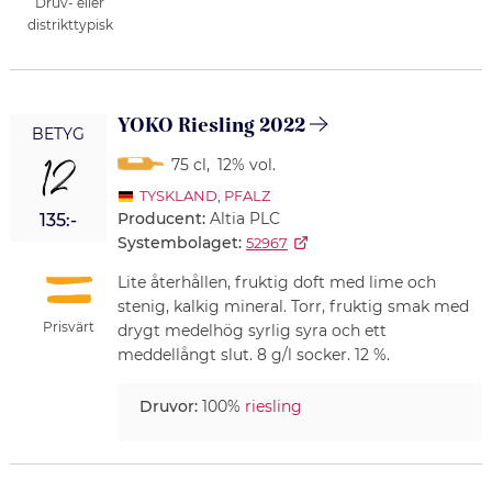
Druv- eller
distrikttypisk
YOKO Riesling 2022
BETYG
12
75 cl
,
12% vol.
TYSKLAND
,
PFALZ
Producent:
Altia PLC
135:-
Systembolaget:
52967
Lite återhållen, fruktig doft med lime och
stenig, kalkig mineral. Torr, fruktig smak med
Prisvärt
drygt medelhög syrlig syra och ett
meddellångt slut. 8 g/l socker. 12 %.
Druvor:
100%
riesling