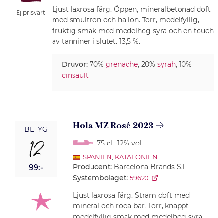
Ljust laxrosa färg. Öppen, mineralbetonad doft
Ej prisvärt
med smultron och hallon. Torr, medelfyllig,
fruktig smak med medelhög syra och en touch
av tanniner i slutet. 13,5 %.
Druvor:
70%
grenache
, 20%
syrah
, 10%
cinsault
Hola MZ Rosé 2023
BETYG
12
75 cl
,
12% vol.
SPANIEN
,
KATALONIEN
Producent:
Barcelona Brands S.L
99:-
Systembolaget:
59620
Ljust laxrosa färg. Stram doft med
mineral och röda bär. Torr, knappt
medelfyllig smak med medelhög syra