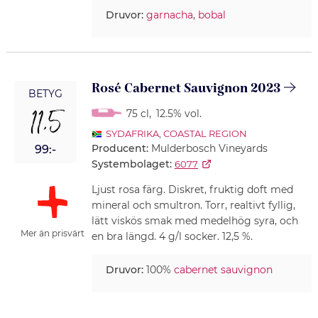
Druvor:
garnacha
,
bobal
Rosé Cabernet Sauvignon 2023
BETYG
11,5
75 cl
,
12.5% vol.
SYDAFRIKA
,
COASTAL REGION
Producent:
Mulderbosch Vineyards
99:-
Systembolaget:
6077
Ljust rosa färg. Diskret, fruktig doft med
mineral och smultron. Torr, realtivt fyllig,
lätt viskös smak med medelhög syra, och
Mer än prisvärt
en bra längd. 4 g/l socker. 12,5 %.
Druvor:
100%
cabernet sauvignon