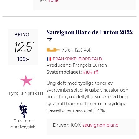
10%
rolle
Sauvignon Blanc de Lurton 2022
BETYG
12,5
75 cl
,
12% vol.
109:-
FRANKRIKE
,
BORDEAUX
Producent:
François Lurton
Systembolaget:
4184
Ung doft med tydliga toner av
svartvinbärsblad, krusbär, nässlor och
Fynd i sin prisklass
lime. Torr, medelfyllig smak med hög
syra, rättframma toner och kryddiga
nässeltoner i avslutet. 12 %.
Druv- eller
Druvor:
100%
sauvignon blanc
distrikttypisk