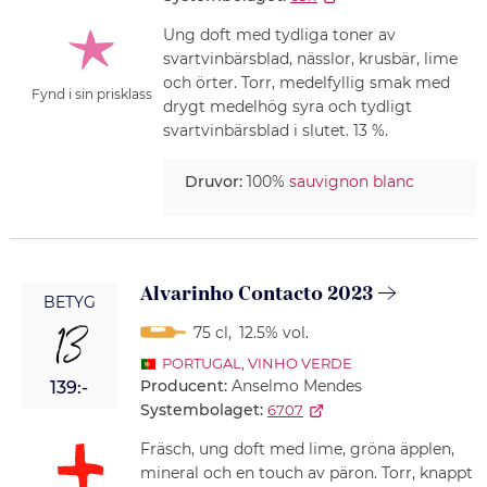
Ung doft med tydliga toner av
svartvinbärsblad, nässlor, krusbär, lime
och örter. Torr, medelfyllig smak med
Fynd i sin prisklass
drygt medelhög syra och tydligt
svartvinbärsblad i slutet. 13 %.
Druvor:
100%
sauvignon blanc
Alvarinho Contacto 2023
BETYG
13
75 cl
,
12.5% vol.
PORTUGAL
,
VINHO VERDE
Producent:
Anselmo Mendes
139:-
Systembolaget:
6707
Fräsch, ung doft med lime, gröna äpplen,
mineral och en touch av päron. Torr, knappt