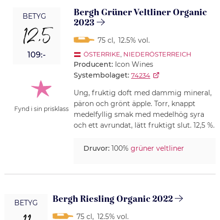
Bergh Grüner Veltliner Organic
BETYG
2023
12,5
75 cl
,
12.5% vol.
109:-
ÖSTERRIKE
,
NIEDERÖSTERREICH
Producent:
Icon Wines
Systembolaget:
74234
Ung, fruktig doft med dammig mineral,
päron och grönt äpple. Torr, knappt
Fynd i sin prisklass
medelfyllig smak med medelhög syra
och ett avrundat, lätt fruktigt slut. 12,5 %.
Druvor:
100%
grüner veltliner
Bergh Riesling Organic 2022
BETYG
75 cl
,
12.5% vol.