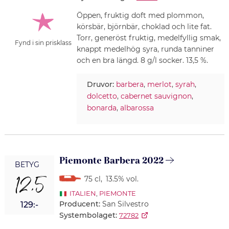
Öppen, fruktig doft med plommon,
körsbär, björnbär, choklad och lite fat.
Torr, generöst fruktig, medelfyllig smak,
Fynd i sin prisklass
knappt medelhög syra, runda tanniner
och en bra längd. 8 g/l socker. 13,5 %.
Druvor:
barbera
,
merlot
,
syrah
,
dolcetto
,
cabernet sauvignon
,
bonarda
,
albarossa
Piemonte Barbera 2022
BETYG
12,5
75 cl
,
13.5% vol.
ITALIEN
,
PIEMONTE
Producent:
San Silvestro
129:-
Systembolaget:
72782