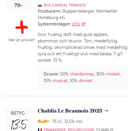
79:-
BULGARIEN
,
TRAKIEN
Producent:
Ruppertsberger Weinkeller
Hoheburg eG
Systembolaget:
2715
Stor fruktig doft med gula äpplen,
Mer än prisvärt
plommon och druvor. Torr, medelfyllig,
fruktig, okomplicerad smak med medelhög
syra och ett fruktigt slut med beska. 7 g/l
socker. 13 %.
Druvor:
50%
chardonnay
, 30%
misket
,
10%
muscat
, 10%
dimiat
Chablis Le Beaunois 2023
BETYG
13,5
75 cl
,
12.5% vol.
FRANKRIKE
,
BOURGOGNE
, CHABLIS