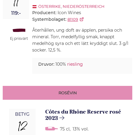
11
ÖSTERRIKE
,
NIEDERÖSTERREICH
Producent:
Icon Wines
119:-
Systembolaget:
81109
Återhållen, ung doft av äpplen, persika och
mineral. Torr, medelfyllig smak, knappt
Ej prisvärt
medelhög syra och ett lätt kryddigt slut. 3 g/l
socker. 12,5 %.
Druvor:
100%
riesling
ROSÉVIN
Côtes du Rhône Reserve rosé
BETYG
2023
12
75 cl
,
13% vol.