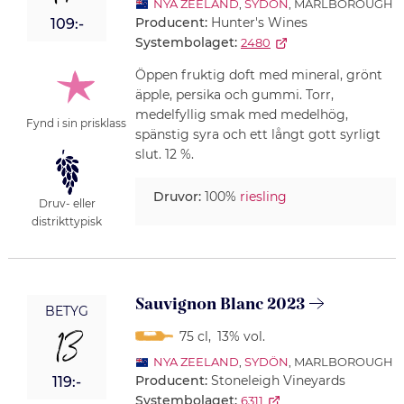
NYA ZEELAND
,
SYDÖN
, MARLBOROUGH
Producent:
Hunter's Wines
109:-
Systembolaget:
2480
Öppen fruktig doft med mineral, grönt
äpple, persika och gummi. Torr,
medelfyllig smak med medelhög,
Fynd i sin prisklass
spänstig syra och ett långt gott syrligt
slut. 12 %.
Druvor:
100%
riesling
Druv- eller
distrikttypisk
Sauvignon Blanc 2023
BETYG
13
75 cl
,
13% vol.
NYA ZEELAND
,
SYDÖN
, MARLBOROUGH
Producent:
Stoneleigh Vineyards
119:-
Systembolaget:
6311