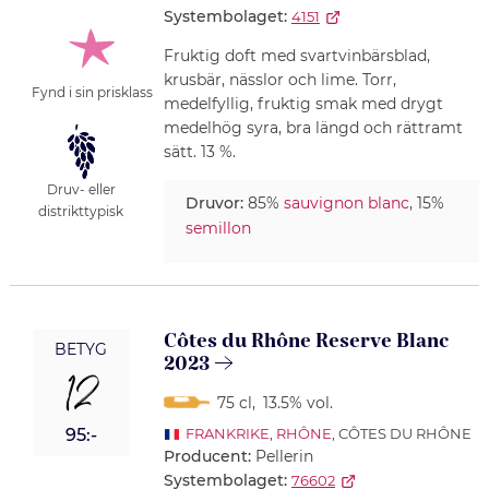
Systembolaget:
4151
Fruktig doft med svartvinbärsblad,
krusbär, nässlor och lime. Torr,
Fynd i sin prisklass
medelfyllig, fruktig smak med drygt
medelhög syra, bra längd och rättramt
sätt. 13 %.
Druv- eller
Druvor:
85%
sauvignon blanc
, 15%
distrikttypisk
semillon
Côtes du Rhône Reserve Blanc
BETYG
2023
12
75 cl
,
13.5% vol.
95:-
FRANKRIKE
,
RHÔNE
, CÔTES DU RHÔNE
Producent:
Pellerin
Systembolaget:
76602