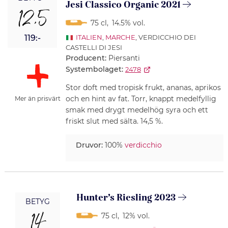
Jesi Classico Organic 2021
12,5
75 cl
,
14.5% vol.
119:-
ITALIEN
,
MARCHE
, VERDICCHIO DEI
CASTELLI DI JESI
Producent:
Piersanti
Systembolaget:
2478
Stor doft med tropisk frukt, ananas, aprikos
och en hint av fat. Torr, knappt medelfyllig
Mer än prisvärt
smak med drygt medelhög syra och ett
friskt slut med sälta. 14,5 %.
Druvor:
100%
verdicchio
Hunter’s Riesling 2023
BETYG
14
75 cl
,
12% vol.