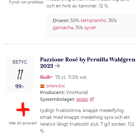
Fynd i sin prisklass
och en hint av tanniner. 12 %.
Druvor:
50%
tempranillo
, 35%
garnacha
, 15%
syrah
Pazzione Rosé by Pernilla Wahlgren
BETYG
2023
11
75 cl
,
11.5% vol.
99:-
SPANIEN
Producent:
ViniMundi
Systembolaget:
86582
tydligt fruktsötma, knappt medelfyllig
smak med knappt medelhög syra och ett
Mer än prisvärt
relativt långt fruktsött slut. 7 g/l socker. 11,5
%.