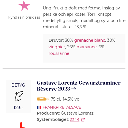
Ung, fruktig doft med fetma, inslag av
persika och aprikoser. Torr, knappt
Fynd i sin prisklass
medelfyllig smak, medelhög syra och lite
mineral i slutet. 13,5 %.
Druvor:
38%
grenache blanc
, 30%
viognier
, 26%
marsanne
, 6%
roussanne
Gustave Lorentz Gewurztraminer
BETYG
Réserve 2023
13
75 cl
,
14.5% vol.
123:-
FRANKRIKE
,
ALSACE
Producent:
Gustave Lorentz
Systembolaget:
5244