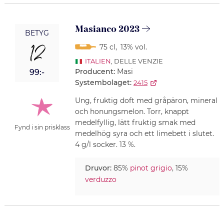
Masianco 2023
BETYG
12
75 cl
,
13% vol.
ITALIEN
, DELLE VENZIE
Producent:
Masi
99:-
Systembolaget:
2415
Ung, fruktig doft med gråpäron, mineral
och honungsmelon. Torr, knappt
medelfyllig, lätt fruktig smak med
Fynd i sin prisklass
medelhög syra och ett limebett i slutet.
4 g/l socker. 13 %.
Druvor:
85%
pinot grigio
, 15%
verduzzo