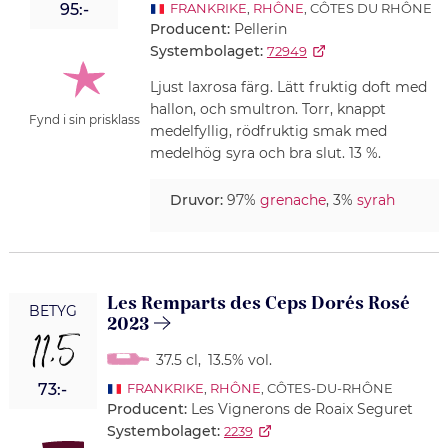
95:-
FRANKRIKE
,
RHÔNE
, CÔTES DU RHÔNE
Producent:
Pellerin
Systembolaget:
72949
Ljust laxrosa färg. Lätt fruktig doft med
hallon, och smultron. Torr, knappt
Fynd i sin prisklass
medelfyllig, rödfruktig smak med
medelhög syra och bra slut. 13 %.
Druvor:
97%
grenache
, 3%
syrah
Les Remparts des Ceps Dorés Rosé
BETYG
2023
11,5
37.5 cl
,
13.5% vol.
73:-
FRANKRIKE
,
RHÔNE
, CÔTES-DU-RHÔNE
Producent:
Les Vignerons de Roaix Seguret
Systembolaget:
2239