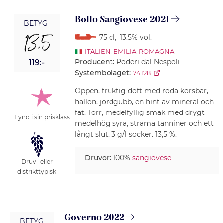
Bollo Sangiovese 2021
BETYG
13,5
75 cl
,
13.5% vol.
ITALIEN
,
EMILIA-ROMAGNA
Producent:
Poderi dal Nespoli
119:-
Systembolaget:
74128
Öppen, fruktig doft med röda körsbär,
hallon, jordgubb, en hint av mineral och
fat. Torr, medelfyllig smak med drygt
Fynd i sin prisklass
medelhög syra, strama tanniner och ett
långt slut. 3 g/l socker. 13,5 %.
Druvor:
100%
sangiovese
Druv- eller
distrikttypisk
Governo 2022
BETYG