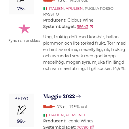
12
75 cl
,
14.5% vol.
75:-
ITALIEN
,
APULIEN
, PUGLIA ROSSO
PASSITO
Producent:
Globus Wine
Systembolaget:
58643
Ung, fruktig doft med körsbär, hallon,
Fynd i sin prisklass
plommon och lite torkad frukt. Torr med
en hint av sötma, medelfyllig, rik, fruktig
och avrundad smak med god kropp,
medelhög, mogen syra, mjuka fin längd
och varm avslutning. 11 g/l socker. 14,5 %.
Maggio 2022
BETYG
12
75 cl
,
13.5% vol.
ITALIEN
,
PIEMONTE
Producent:
Iconic Wines
99:-
Systembolaget:
76790