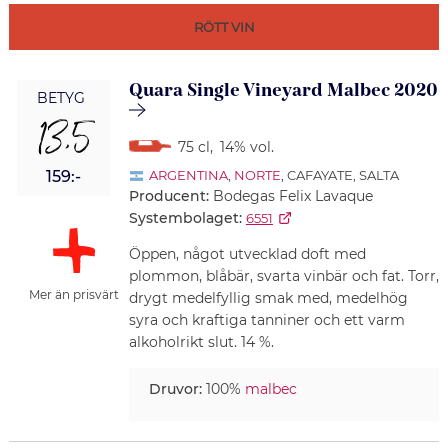
RÖTT VIN
Quara Single Vineyard Malbec 2020
BETYG
13,5
75 cl
,
14% vol.
159:-
ARGENTINA
,
NORTE
, CAFAYATE, SALTA
Producent:
Bodegas Felix Lavaque
Systembolaget:
6551
Öppen, något utvecklad doft med
plommon, blåbär, svarta vinbär och fat. Torr,
Mer än prisvärt
drygt medelfyllig smak med, medelhög
syra och kraftiga tanniner och ett varm
alkoholrikt slut. 14 %.
Druvor:
100%
malbec