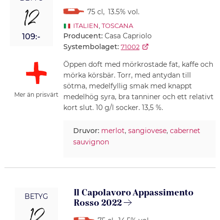
12
75 cl
,
13.5% vol.
ITALIEN
,
TOSCANA
Producent:
Casa Capriolo
109:-
Systembolaget:
71002
Öppen doft med mörkrostade fat, kaffe och
mörka körsbär. Torr, med antydan till
sötma, medelfyllig smak med knappt
Mer än prisvärt
medelhög syra, bra tanniner och ett relativt
kort slut. 10 g/l socker. 13,5 %.
Druvor:
merlot
,
sangiovese
,
cabernet
sauvignon
Il Capolavoro Appassimento
BETYG
Rosso 2022