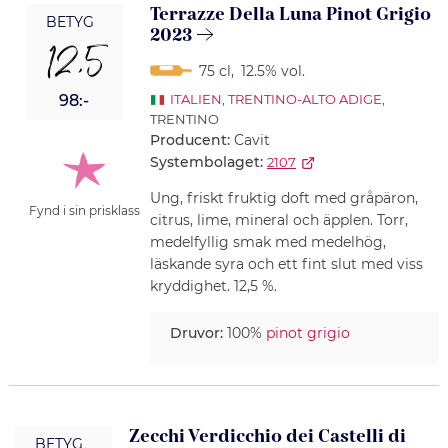
Terrazze Della Luna Pinot Grigio
BETYG
2023
12,5
75 cl
,
12.5% vol.
98:-
ITALIEN
,
TRENTINO-ALTO ADIGE
,
TRENTINO
Producent:
Cavit
Systembolaget:
2107
Ung, friskt fruktig doft med gråpäron,
Fynd i sin prisklass
citrus, lime, mineral och äpplen. Torr,
medelfyllig smak med medelhög,
läskande syra och ett fint slut med viss
kryddighet. 12,5 %.
Druvor:
100%
pinot grigio
Zecchi Verdicchio dei Castelli di
BETYG