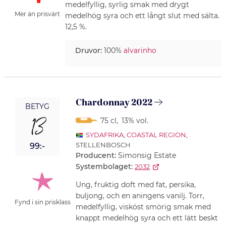
medelfyllig, syrlig smak med drygt
Mer än prisvärt
medelhög syra och ett långt slut med sälta.
12,5 %.
Druvor:
100%
alvarinho
Chardonnay 2022
BETYG
13
75 cl
,
13% vol.
SYDAFRIKA
,
COASTAL REGION
,
STELLENBOSCH
99:-
Producent:
Simonsig Estate
Systembolaget:
2032
Ung, fruktig doft med fat, persika,
buljong, och en aningens vanilj. Torr,
Fynd i sin prisklass
medelfyllig, visköst smörig smak med
knappt medelhög syra och ett lätt beskt