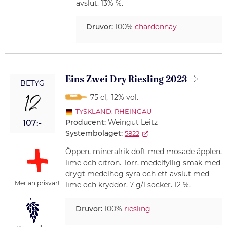
avslut. 13% %.
Druvor:
100%
chardonnay
Eins Zwei Dry Riesling 2023
BETYG
12
75 cl
,
12% vol.
TYSKLAND
,
RHEINGAU
Producent:
Weingut Leitz
107:-
Systembolaget:
5822
Öppen, mineralrik doft med mosade äpplen,
lime och citron. Torr, medelfyllig smak med
drygt medelhög syra och ett avslut med
Mer än prisvärt
lime och kryddor. 7 g/l socker. 12 %.
Druvor:
100%
riesling