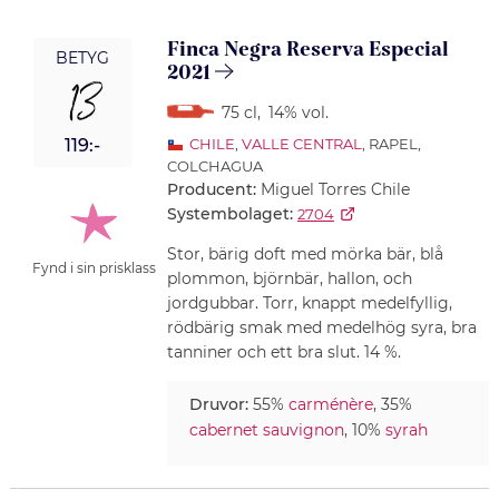
Finca Negra Reserva Especial
BETYG
2021
13
75 cl
,
14% vol.
119:-
CHILE
,
VALLE CENTRAL
, RAPEL,
COLCHAGUA
Producent:
Miguel Torres Chile
Systembolaget:
2704
Stor, bärig doft med mörka bär, blå
Fynd i sin prisklass
plommon, björnbär, hallon, och
jordgubbar. Torr, knappt medelfyllig,
rödbärig smak med medelhög syra, bra
tanniner och ett bra slut. 14 %.
Druvor:
55%
carménère
, 35%
cabernet sauvignon
, 10%
syrah