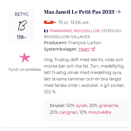
Mas Janeil Le Petit Pas 2023
BETYG
13
75 cl
,
13.5% vol.
FRANKRIKE
,
ROUSSILLON
, CÔTES DU
ROUSSILLON-VILLAGES
119:-
Producent:
François Lurton
Systembolaget:
79687
Ung, fruktig doft med lakrits, röda och
mörka bär och lite fat. Torr, medelfyllig,
Fynd i sin prisklass
lätt fruktig smak med medelhög syra,
lätt strama tanniner och en bra längd
med färska örter i avslutet. 4 g/l socker.
13,5 %.
Druvor:
50%
syrah
, 20%
grenache
,
20%
carignan
, 10%
mourvèdre