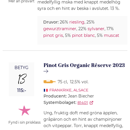
Mer än prisvärt
medelfyllig mska med knappt medelhög
syra och en hint av beska i avslutet. 13 %.
Druvor:
26%
riesling
, 25%
gewurztraminer
, 22%
sylvaner
, 17%
pinot gris
, 5%
pinot blanc
, 5%
muscat
Pinot Gris Organic Réserve 2023
BETYG
13
75 cl
,
12.5% vol.
115:-
FRANKRIKE
,
ALSACE
Producent:
Jean Biecher
Systembolaget:
81401
Ung, fruktig doft med gröna äpplen,
gråpäron och en hint av champinjoner
Fynd i sin prisklass
och vitpeppar. Torr, knappt medelfyllig,